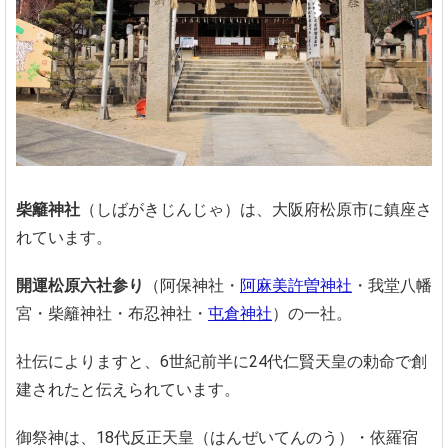
柴籬神社
（しばがきじんじゃ）は、大阪府松原市に鎮座さ
れています。
開運松原六社参り
（阿保神社・
阿麻美許曽神社
・我堂八幡
宮・柴籬神社・布忍神社・
屯倉神社
）の一社。
社伝によりますと、6世紀前半に24代仁賢天皇の勅命で創
建されたと伝えられています。
御祭神は、18代反正天皇（はんぜいてんのう）・依羅宿