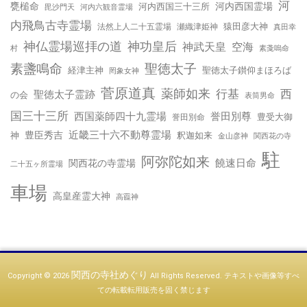
河
甕槌命
河内西国霊場
河内西国三十三所
毘沙門天
河内六観音霊場
内飛鳥古寺霊場
猿田彦大神
法然上人二十五霊場
瀬織津姫神
真田幸
神仏霊場巡拝の道
神功皇后
神武天皇
空海
村
素戔嗚命
聖徳太子
素盞鳴命
経津主神
聖徳太子鑚仰まほろば
罔象女神
菅原道真
薬師如来
西
行基
聖徳太子霊跡
の会
表筒男命
国三十三所
西国薬師四十九霊場
誉田別尊
豊受大御
誉田別命
近畿三十六不動尊霊場
豊臣秀吉
神
釈迦如来
金山彦神
関西花の寺
駐
阿弥陀如来
饒速日命
関西花の寺霊場
二十五ヶ所霊場
車場
高皇産霊大神
高龗神
関西の寺社めぐり
Copyright © 2026
All Rights Reserved.
テキストや画像等すべ
ての転載転用販売を固く禁じます