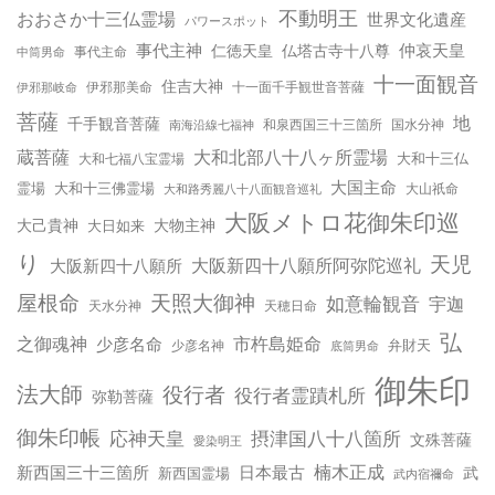
不動明王
おおさか十三仏霊場
世界文化遺産
パワースポット
事代主神
仲哀天皇
仁徳天皇
仏塔古寺十八尊
事代主命
中筒男命
十一面観音
住吉大神
伊邪那岐命
伊邪那美命
十一面千手観世音菩薩
菩薩
地
千手観音菩薩
南海沿線七福神
和泉西国三十三箇所
国水分神
蔵菩薩
大和北部八十八ヶ所霊場
大和十三仏
大和七福八宝霊場
大国主命
霊場
大和十三佛霊場
大和路秀麗八十八面観音巡礼
大山祇命
大阪メトロ花御朱印巡
大己貴神
大物主神
大日如来
り
天児
大阪新四十八願所
大阪新四十八願所阿弥陀巡礼
天照大御神
屋根命
如意輪観音
宇迦
天水分神
天穂日命
弘
之御魂神
市杵島姫命
少彦名命
弁財天
少彦名神
底筒男命
御朱印
法大師
役行者
役行者霊蹟札所
弥勒菩薩
御朱印帳
応神天皇
摂津国八十八箇所
文殊菩薩
愛染明王
楠木正成
新西国三十三箇所
日本最古
武
新西国霊場
武内宿禰命