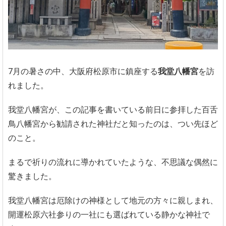
7月の暑さの中、大阪府松原市に鎮座する
我堂八幡宮
を訪
れました。
我堂八幡宮が、この記事を書いている前日に参拝した百舌
鳥八幡宮から勧請された神社だと知ったのは、つい先ほど
のこと。
まるで祈りの流れに導かれていたような、不思議な偶然に
驚きました。
我堂八幡宮は厄除けの神様として地元の方々に親しまれ、
開運松原六社参りの一社にも選ばれている静かな神社で