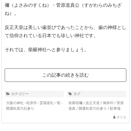
禰（よさみのすくね）・菅原道真公（すがわらのみちざ
ね）。
反正天皇は美しい歯並びであったことから、歯の神様とし
て信仰されている日本でも珍しい神社です。
それでは、柴籬神社へと参りましょう。
この記事の続きを読む
カテゴリー
タグ
大阪の神社 - 松原市
-
霊場巡礼一覧 -
依羅宿禰
/
反正天皇
/
御朱印
/
菅原
開運松原六社参り
道真
/
開運松原六社参り
/
駐車場
さくら