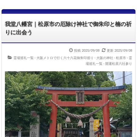
我堂八幡宮｜松原市の厄除け神社で御朱印と楠の祈
りに出会う
投稿 2025/09/08
更新 2025/09/08
霊場巡礼一覧 - 大阪メトロで行く六十六花御朱印巡り
-
大阪の神社 - 松原市
-
霊
場巡礼一覧 - 開運松原六社参り