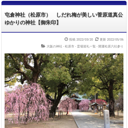
屯倉神社（松原市） しだれ梅が美しい菅原道真公
ゆかりの神社【御朱印】
投稿 2022/03/20
更新 2022/05/06
大阪の神社 - 松原市
-
霊場巡礼一覧 - 開運松原六社参り