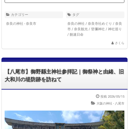
カテゴリー
タグ
奈良の神社 - 奈良市
奈良の神社
/
奈良寺社めぐり
/
奈良
市
/
奈良観光
/
登彌神社
/
神社巡り
/
饒速日命
さくら
【八尾市】御野縣主神社参拝記｜御祭神と由緒、旧
大和川の堤防跡を訪ねて
投稿 2026/05/15
大阪の神社 - 八尾市