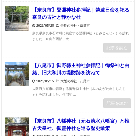
【奈良市】登彌神社参拝記｜饒速日命を祀る
奈良の古社と静かな杜
2026/05/25
奈良の神社 - 奈良市
奈良県奈良市石木町に鎮座する登彌神社（とみじんじゃ）を訪れ
ました。奈良市西部、大 ...
記事を読む
【八尾市】御野縣主神社参拝記｜御祭神と由
緒、旧大和川の堤防跡を訪ねて
2026/05/15
大阪の神社 - 八尾市
大阪府八尾市に鎮座する御野縣主神社（みのあがたぬしじんじ
ゃ）を訪れました。住宅地 ...
記事を読む
【奈良市】八幡神社（元石清水八幡宮）と推
古天皇社、御霊神社を巡る歴史散策