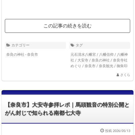
この記事の続きを読む
カテゴリー
タグ
奈良の神社 - 奈良市
元石清水八幡宮
/
八幡信仰
/
八幡神
社
/
大安寺
/
奈良の神社
/
奈良寺社
めぐり
/
奈良市
/
奈良観光
/
御朱印
さくら
【奈良市】大安寺参拝レポ｜馬頭観音の特別公開と
がん封じで知られる南都七大寺
投稿 2026/05/13