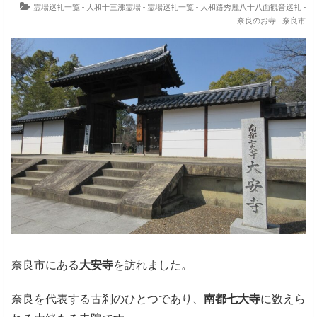
霊場巡礼一覧 - 大和十三沸霊場
-
霊場巡礼一覧 - 大和路秀麗八十八面観音巡礼
-
奈良のお寺 - 奈良市
奈良市にある
大安寺
を訪れました。
奈良を代表する古刹のひとつであり、
南都七大寺
に数えら