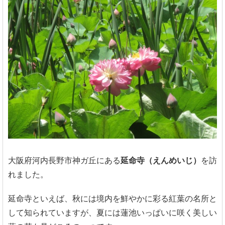
大阪府河内長野市神ガ丘にある
延命寺（えんめいじ）
を訪
れました。
延命寺といえば、秋には境内を鮮やかに彩る紅葉の名所と
して知られていますが、夏には蓮池いっぱいに咲く美しい