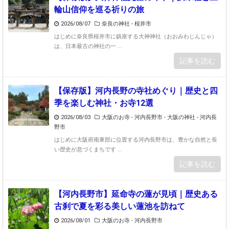
輪山信仰を巡る祈りの旅
2026/08/07
奈良の神社 - 桜井市
はじめに奈良県桜井市に鎮座する大神神社（おおみわじんじゃ）
は、日本最古の神社の一 ...
記事を読む
【保存版】河内長野の寺社めぐり｜歴史と四
季を楽しむ神社・お寺12選
2026/08/03
大阪のお寺 - 河内長野市
-
大阪の神社 - 河内長
野市
はじめに大阪府南東部に位置する河内長野市は、豊かな自然と長
い歴史が息づくまちです ...
記事を読む
【河内長野市】延命寺の蓮が見頃｜歴史ある
古刹で夏を彩る美しい蓮池を訪ねて
2026/08/01
大阪のお寺 - 河内長野市