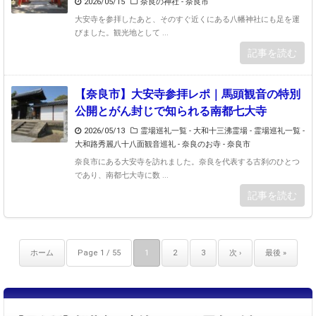
2026/05/15
奈良の神社 - 奈良市
大安寺を参拝したあと、そのすぐ近くにある八幡神社にも足を運
びました。観光地として ...
記事を読む
【奈良市】大安寺参拝レポ｜馬頭観音の特別
公開とがん封じで知られる南都七大寺
2026/05/13
霊場巡礼一覧 - 大和十三沸霊場
-
霊場巡礼一覧 -
大和路秀麗八十八面観音巡礼
-
奈良のお寺 - 奈良市
奈良市にある大安寺を訪れました。奈良を代表する古刹のひとつ
であり、南都七大寺に数 ...
記事を読む
ホーム
Page 1 / 55
1
2
3
次 ›
最後 »