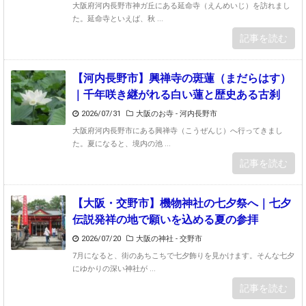
大阪府河内長野市神ガ丘にある延命寺（えんめいじ）を訪れまし
た。延命寺といえば、秋 ...
記事を読む
【河内長野市】興禅寺の斑蓮（まだらはす）
｜千年咲き継がれる白い蓮と歴史ある古刹
2026/07/31
大阪のお寺 - 河内長野市
大阪府河内長野市にある興禅寺（こうぜんじ）へ行ってきまし
た。夏になると、境内の池 ...
記事を読む
【大阪・交野市】機物神社の七夕祭へ｜七夕
伝説発祥の地で願いを込める夏の参拝
2026/07/20
大阪の神社 - 交野市
7月になると、街のあちこちで七夕飾りを見かけます。そんな七夕
にゆかりの深い神社が ...
記事を読む