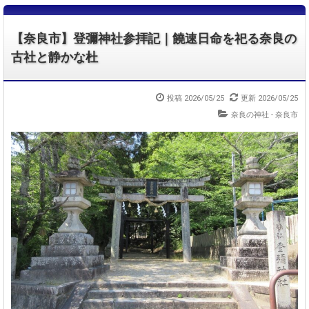
【奈良市】登彌神社参拝記｜饒速日命を祀る奈良の
古社と静かな杜
投稿 2026/05/25
更新 2026/05/25
奈良の神社 - 奈良市