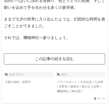
境内いっぱいに揺れる笹飾り、色とりどりの短冊、そして
願いを込めて手を合わせる多くの参拝者。
まるで七夕の世界に入り込んだような、幻想的な時間を過
ごすことができました。
それでは、機物神社へ参りましょう。
この記事の続きを読む
カテゴリー
タグ
大阪の神社 - 交野市
パワースポット
/
七夕伝説
/
七夕祭
/
交野市
/
御朱印
/
星のまち交野
/
機物神社
/
神社巡り
さくら