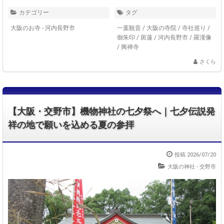
カテゴリー
タグ
大阪のお寺 - 河内長野市
一葉観音
/
大阪の寺院
/
寺社巡り
/
御朱印
/
斑蓮
/
河内長野市
/
羅漢像
/
興禅寺
さくら
【大阪・交野市】機物神社の七夕祭へ｜七夕伝説発
祥の地で願いを込める夏の参拝
投稿 2026/07/20
大阪の神社 - 交野市