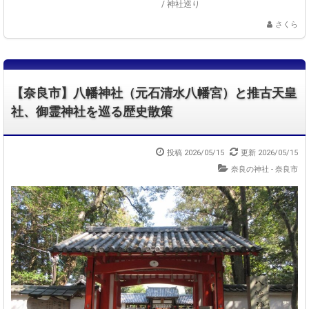
/
神社巡り
さくら
【奈良市】八幡神社（元石清水八幡宮）と推古天皇
社、御霊神社を巡る歴史散策
投稿 2026/05/15
更新 2026/05/15
奈良の神社 - 奈良市