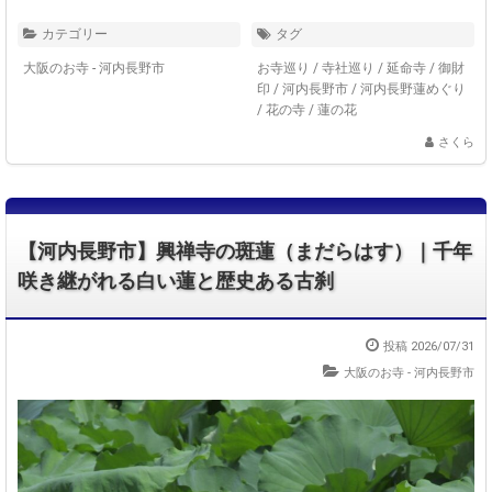
カテゴリー
タグ
大阪のお寺 - 河内長野市
お寺巡り
/
寺社巡り
/
延命寺
/
御財
印
/
河内長野市
/
河内長野蓮めぐり
/
花の寺
/
蓮の花
さくら
【河内長野市】興禅寺の斑蓮（まだらはす）｜千年
咲き継がれる白い蓮と歴史ある古刹
投稿 2026/07/31
大阪のお寺 - 河内長野市