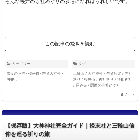
そんな桜井の寺社めぐりの参考になればうれしいです。
この記事の続きを読む
カテゴリー
タグ
奈良のお寺 - 桜井市
-
奈良の神社 -
三輪山
/
大神神社
/
奈良観光
/
寺社
桜井市
巡り
/
桜井市
/
神社巡り
/
談山神社
/
長谷寺
/
関西の寺社めぐり
さくら
【保存版】大神神社完全ガイド｜摂末社と三輪山信
仰を巡る祈りの旅