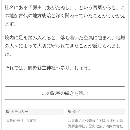
社名にある「縣主（あがたぬし）」という言葉からも、こ
の地が古代の地方統治と深く関わっていたことがうかがえ
ます。
境内に足を踏み入れると、落ち着いた空気に包まれ、地域
の人々によって大切に守られてきたことが感じられまし
た。
それでは、御野縣主神社へ参りましょう。
この記事の続きを読む
カテゴリー
タグ
大阪の神社 - 八尾市
八尾市
/
古代豪族
/
大阪の神社
/
御
野縣主神社
/
歴史散策
/
河内の古社