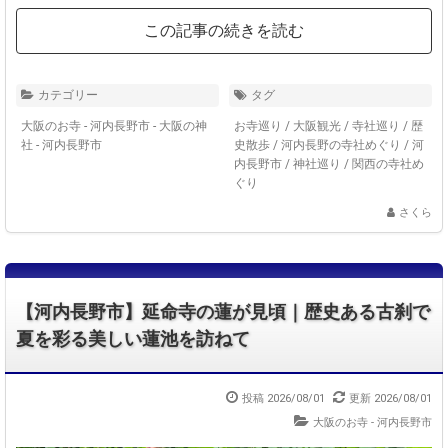
この記事の続きを読む
カテゴリー
タグ
大阪のお寺 - 河内長野市
-
大阪の神
お寺巡り
/
大阪観光
/
寺社巡り
/
歴
社 - 河内長野市
史散歩
/
河内長野の寺社めぐり
/
河
内長野市
/
神社巡り
/
関西の寺社め
ぐり
さくら
【河内長野市】延命寺の蓮が見頃｜歴史ある古刹で
夏を彩る美しい蓮池を訪ねて
投稿 2026/08/01
更新 2026/08/01
大阪のお寺 - 河内長野市