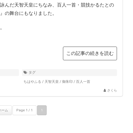
詠んだ天智天皇にちなみ、百人一首・競技かるたとの
』の舞台にもなりました。
。
この記事の続きを読む
タグ
ちはやふる
/
天智天皇
/
御朱印
/
百人一首
さくら
ホーム
Page 1 / 1
1