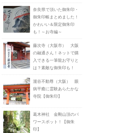
奈良県で頂いた御朱印・
御朱印帳まとめました！
かわいい＆限定御朱印
も！～お寺編～
藤次寺（大阪市） 大阪
の融通さん！ネットで購
入できる一筆龍お守りと
は？素敵な御朱印も！
瀧谷不動尊（大阪） 眼
病平癒に霊験あらたかな
寺院【御朱印】
葛木神社 金剛山頂のパ
ワースポット！【御朱
印】