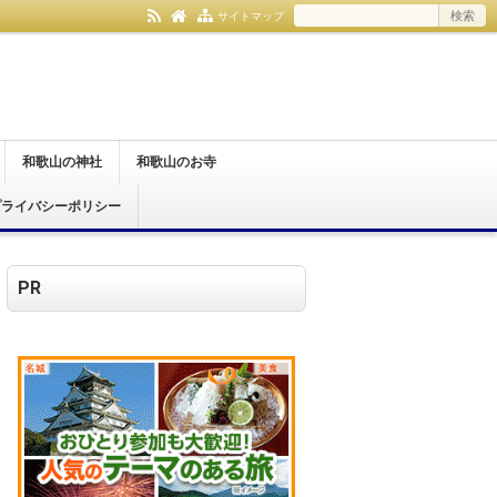
サイトマップ
和歌山の神社
和歌山のお寺
プライバシーポリシー
和歌山市
紀の川市
伊都郡
日高郡
那智勝浦町
和歌山市
橋本市
紀の川市
有田郡
伊都郡
日高郡
那智勝浦町
PR