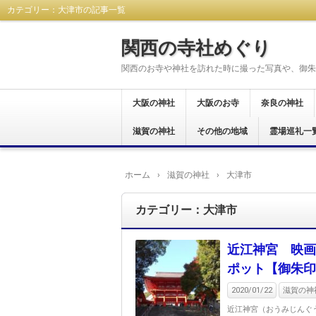
カテゴリー：大津市の記事一覧
関西の寺社めぐり
関西のお寺や神社を訪れた時に撮った写真や、御朱
大阪の神社
大阪のお寺
奈良の神社
大阪市
東大阪市
八尾市
藤井寺市
富田林市
羽曳野市
柏原市
河内長野市
堺市
大阪狭山市
交野市
松原市
茨木市
岸和田市
和泉市
貝塚市
阪南市
高石市
豊中市
泉佐野市
泉南市
南河内郡
滋賀の神社
大阪市
東大阪市
八尾市
富田林市
河内長野市
羽曳野市
藤井寺市
柏原市
堺市
泉南市
箕面市
和泉市
岸和田市
貝塚市
南河内郡
泉佐野市
豊中市
その他の地域
奈良市
生駒市
桜井市
橿原市
天理市
御所市
葛城市
大和郡山市
宇陀市
生駒郡
磯城郡
吉野郡
北葛城郡
高市郡
霊場巡礼一
大津市
岡山県
西国三十三所
新西国霊場
おおさか十三
大和十三沸霊
大和路秀麗八
河内飛鳥古寺
関西花の寺二
河内西国霊場
大阪新四十八
大阪メトロで
大阪七福神め
港区四社御朱
開運松原六社
西国七福神集
ホーム
›
滋賀の神社
›
大津市
カテゴリー：大津市
近江神宮 映画
ポット【御朱印
2020/01/22
滋賀の神社
近江神宮（おうみじんぐ