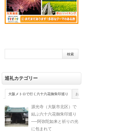
巡礼カテゴリー
大阪メトロで行く六十六花御朱印巡り
おおさか十三佛霊場
大和十三佛
源光寺（大阪市北区）で
結ぶ六十六花御朱印巡り
──阿弥陀如来と祈りの光
に包まれて