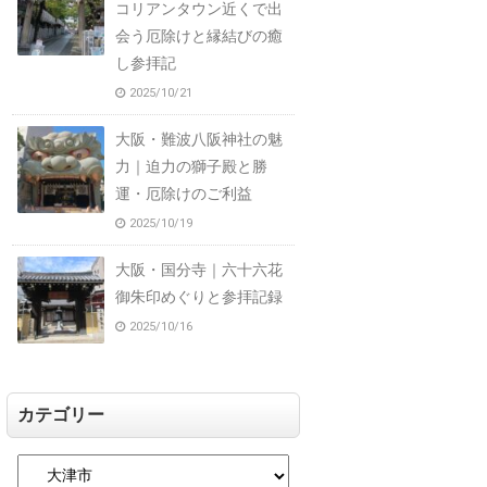
コリアンタウン近くで出
会う厄除けと縁結びの癒
し参拝記
2025/10/21
大阪・難波八阪神社の魅
力｜迫力の獅子殿と勝
運・厄除けのご利益
2025/10/19
大阪・国分寺｜六十六花
御朱印めぐりと参拝記録
2025/10/16
カテゴリー