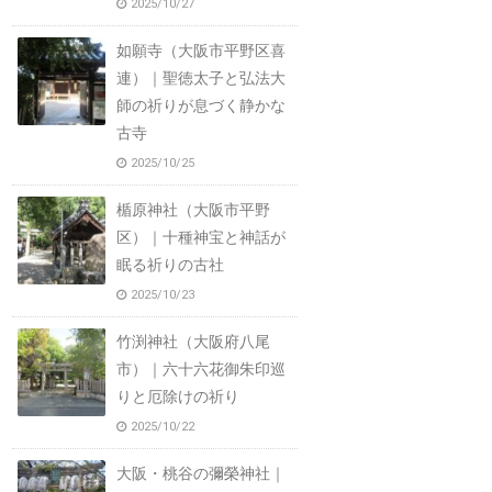
2025/10/27
如願寺（大阪市平野区喜
連）｜聖徳太子と弘法大
師の祈りが息づく静かな
古寺
2025/10/25
楯原神社（大阪市平野
区）｜十種神宝と神話が
眠る祈りの古社
2025/10/23
竹渕神社（大阪府八尾
市）｜六十六花御朱印巡
りと厄除けの祈り
2025/10/22
大阪・桃谷の彌榮神社｜