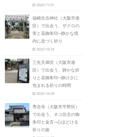
2025/11/01
福崎住吉神社（大阪市港
区）で出会う、ザクロの
実と花御朱印─静かな境
内に息づく祈り
2025/10/29
三先天満宮（大阪市港
区）で出会う、静かな祈
りと花御朱印─静けさに
包まれる祈りの時間
2025/10/28
専念寺（大阪市平野区）
で出会う、ネコ坊主の御
朱印と金言─心ほどける
祈りの旅