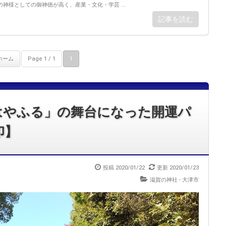
神様としての御神徳が高く、産業・文化・学芸 ...
記事を読む
ホーム
Page 1 / 1
1
はやふる」の舞台になった開運パ
印】
投稿 2020/01/22
更新 2020/01/23
滋賀の神社 - 大津市