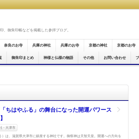
印、御朱印帳などを掲載した参拝ブログ。
奈良のお寺
兵庫の神社
兵庫のお寺
京都の神社
京都のお寺
覧
奈良市
桜井市
天理市
橿原市
御所市
葛城市
大和郡山市
生駒市
五條市
宇陀市
磯城郡
生駒郡
高市郡
吉野郡
北葛城郡
明日香村
御朱印まとめ
神戸市
尼崎市
神様と仏様の物語
尼崎市
加西市
姫路市
その他
京都市
お問い合わせ
京都市
宮津市
舞鶴市
木津川市
霊場
仏霊場
場
十八面観音巡礼
霊場
十五ヶ所霊場
願所阿弥陀巡礼
行く六十六花御朱印巡り
ぐり
印巡拝
参り
印めぐり
「ちはやふる」の舞台になった開運パワース
】
 - 大津市
う）は、滋賀県大津市に鎮座する神社です。御祭神は天智天皇。開運への方向を