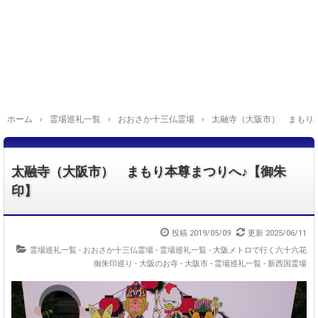
ホーム
›
霊場巡礼一覧
›
おおさか十三仏霊場
›
太融寺（大阪市） まもり
太融寺（大阪市） まもり本尊まつりへ♪【御朱
印】
投稿
2019/05/09
更新
2025/06/11
霊場巡礼一覧 - おおさか十三仏霊場
-
霊場巡礼一覧 - 大阪メトロで行く六十六花
御朱印巡り
-
大阪のお寺 - 大阪市
-
霊場巡礼一覧 - 新西国霊場