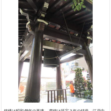
鐘楼は昭和48年の再建。
梵鐘は延宝３年の鋳造、江戸中