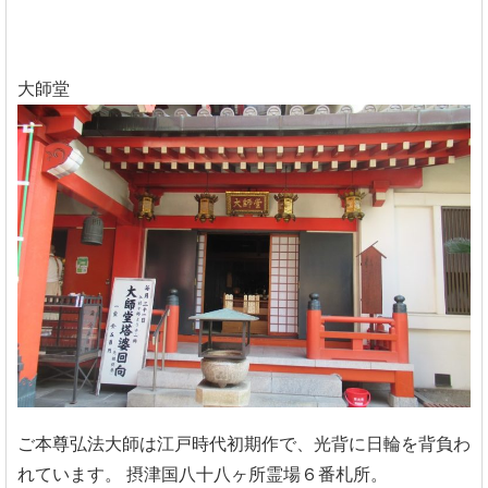
大師堂
ご本尊弘法大師は江戸時代初期作で、光背に日輪を背負わ
れています。
摂津国八十八ヶ所霊場６番札所。