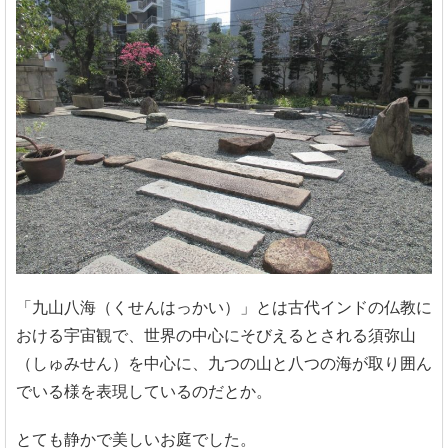
「九山八海（くせんはっかい）」とは古代インドの仏教に
おける宇宙観で、世界の中心にそびえるとされる須弥山
（しゅみせん）を中心に、九つの山と八つの海が取り囲ん
でいる様を表現しているのだとか。
とても静かで美しいお庭でした。