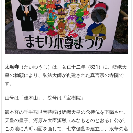
太融寺
（たいゆうじ）は、弘仁十二年（821）に、嵯峨天
皇の勅願により、弘法大師が創建された真言宗の寺院で
す。
山号は「佳木山」、院号は「宝樹院」。
御本尊の千手観世音菩薩は嵯峨天皇の念持仏を下賜され、
天皇の皇子、河原左大臣源融（みなもとのとおる）公が、
この地に八町四面を画して、七堂伽藍を建立し、浪華の名