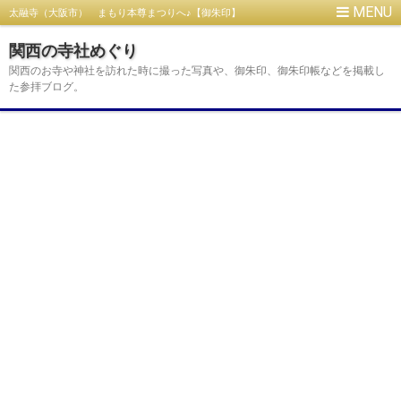
太融寺（大阪市） まもり本尊まつりへ♪【御朱印】
関西の寺社めぐり
関西のお寺や神社を訪れた時に撮った写真や、御朱印、御朱印帳などを掲載し
た参拝ブログ。