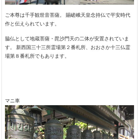
ご本尊は千手観世音菩薩。
賜嵯峨天皇念持仏で平安時代
作と伝えられています。
脇仏として地蔵菩薩・毘沙門天の二体が安置されていま
す。
新西国三十三所霊場第２番札所、おおさか十三仏霊
場第８番札所でもあります。
マニ車