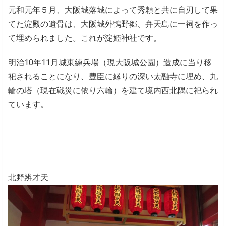
元和元年５月、大阪城落城によって秀頼と共に自刃して果
てた淀殿の遺骨は、大阪城外鴨野郷、弁天島に一祠を作っ
て埋められました。これが淀姫神社です。
明治10年11月城東練兵場（現大阪城公園）造成に当り移
祀されることになり、豊臣に縁りの深い太融寺に埋め、九
輪の塔（現在戦災に依り六輪）を建て境内西北隅に祀られ
ています。
北野辨才天