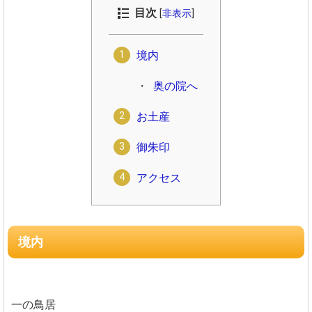
目次
[
非表示
]
境内
奥の院へ
お土産
御朱印
アクセス
境内
一の鳥居