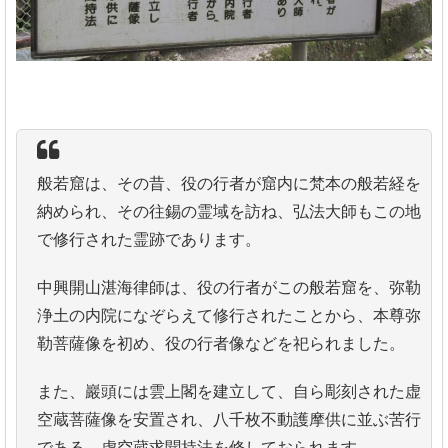
般若窟は、その昔、役の行者が窟内に梵本の般若経を
納められ、その往錫の霊域を訪ね、弘法大師もこの地
で修行された霊跡であります。
中興開山湛海律師は、役の行者がこの般若窟を、弥勒
浄土の内院になぞらえて修行されたことから、本尊弥
勒菩薩像を初め、役の行者像などを祀られました。
また、巖頭には雲上閣を建立して、自ら彫刻された虚
空蔵菩薩像を安置され、八千枚不動護摩供に並ぶ苦行
である、虚空蔵求聞持法を修しておられます。