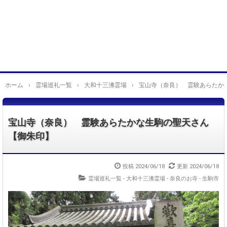
ホーム
›
霊場巡礼一覧
›
大和十三沸霊場
›
宝山寺（奈良） 霊験あらたか
宝山寺（奈良） 霊験あらたかな生駒の聖天さん
【御朱印】
投稿
2024/06/18
更新
2024/06/18
霊場巡礼一覧 - 大和十三沸霊場
-
奈良のお寺 - 生駒市