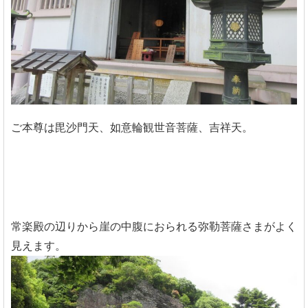
ご本尊は毘沙門天、如意輪観世音菩薩、吉祥天。
常楽殿の辺りから崖の中腹におられる弥勒菩薩さまがよく
見えます。