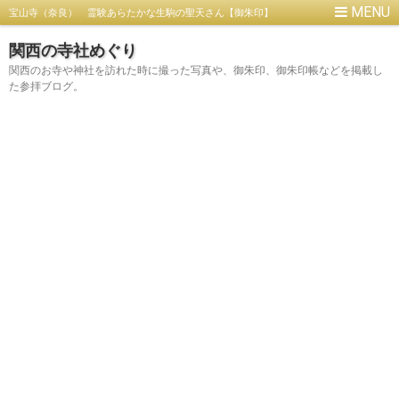
宝山寺（奈良） 霊験あらたかな生駒の聖天さん【御朱印】
関西の寺社めぐり
関西のお寺や神社を訪れた時に撮った写真や、御朱印、御朱印帳などを掲載し
た参拝ブログ。