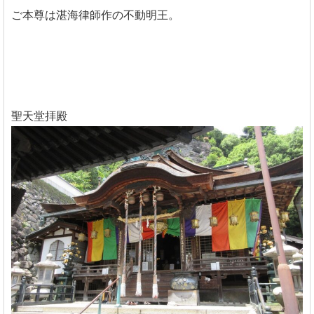
ご本尊は湛海律師作の不動明王。
聖天堂拝殿