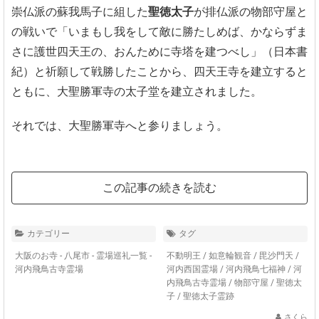
崇仏派の蘇我馬子に組した
聖徳太子
が排仏派の物部守屋と
の戦いで「いまもし我をして敵に勝たしめば、かならずま
さに護世四天王の、おんために寺塔を建つべし」（日本書
紀）と祈願して戦勝したことから、四天王寺を建立すると
ともに、大聖勝軍寺の太子堂を建立されました。
それでは、大聖勝軍寺へと参りましょう。
この記事の続きを読む
カテゴリー
タグ
大阪のお寺 - 八尾市
-
霊場巡礼一覧 -
不動明王
/
如意輪観音
/
毘沙門天
/
河内飛鳥古寺霊場
河内西国霊場
/
河内飛鳥七福神
/
河
内飛鳥古寺霊場
/
物部守屋
/
聖徳太
子
/
聖徳太子霊跡
さくら