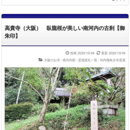
高貴寺（大阪） 臥龍桜が美しい南河内の古刹【御
朱印】
投稿 2020/10/04
更新 2020/10/04
大阪のお寺 - 南河内郡
-
霊場巡礼一覧 - 河内飛鳥古寺霊場