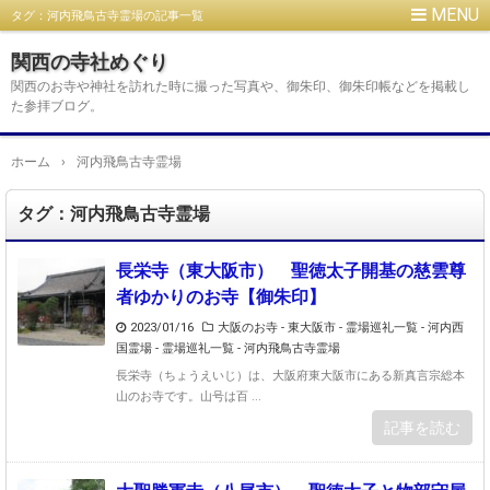
タグ：河内飛鳥古寺霊場の記事一覧
関西の寺社めぐり
関西のお寺や神社を訪れた時に撮った写真や、御朱印、御朱印帳などを掲載し
た参拝ブログ。
ホーム
›
河内飛鳥古寺霊場
タグ：河内飛鳥古寺霊場
長栄寺（東大阪市） 聖徳太子開基の慈雲尊
者ゆかりのお寺【御朱印】
2023/01/16
大阪のお寺 - 東大阪市
-
霊場巡礼一覧 - 河内西
国霊場
-
霊場巡礼一覧 - 河内飛鳥古寺霊場
長栄寺（ちょうえいじ）は、大阪府東大阪市にある新真言宗総本
山のお寺です。山号は百 ...
記事を読む