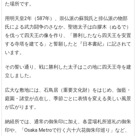
た場所です。
用明天皇2年（587年）、崇仏派の蘇我氏と排仏派の物部
氏による武力闘争のさなか、聖徳太子は白膠木（ぬるで）
を伐って四天王の像を作り、「勝利したなら四天王を安置
する寺塔を建てる」と誓願したと『日本書紀』に記されて
います。
その誓い通り、戦に勝利した太子はこの地に四天王寺を建
立しました。
広大な敷地には、石鳥居（重要文化財）をはじめ、伽藍・
庭園・諸堂が点在し、季節ごとに表情を変える美しい風景
が広がります。
納経所では、通常の御朱印に加え、各霊場札所巡礼の御朱
印や、「Osaka Metroで行く六十六花御朱印巡り」など、