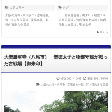
カテゴリー
タグ
大阪のお寺 - 東大阪市
-
霊場巡礼一
十一面観音菩薩
/
御朱印
/
慈雲
/
河
覧 - 河内西国霊場
-
霊場巡礼一覧 -
内西国霊場
/
河内飛鳥七福神
/
河内
河内飛鳥古寺霊場
飛鳥古寺霊場
/
聖徳太子
さくら
大聖勝軍寺（八尾市） 聖徳太子と物部守屋が戦っ
た古戦場【御朱印】
投稿 2021/10/09
更新 2021/10/09
大阪のお寺 - 八尾市
-
霊場巡礼一覧 - 河内飛鳥古寺霊場