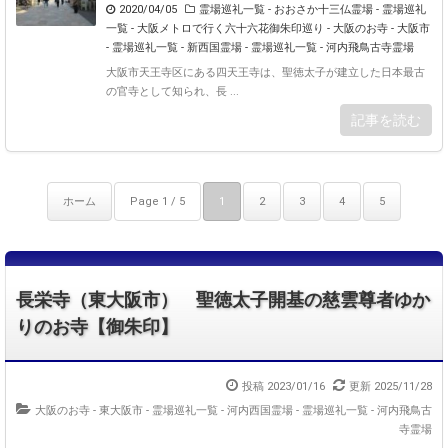
2020/04/05
霊場巡礼一覧 - おおさか十三仏霊場
-
霊場巡礼
一覧 - 大阪メトロで行く六十六花御朱印巡り
-
大阪のお寺 - 大阪市
-
霊場巡礼一覧 - 新西国霊場
-
霊場巡礼一覧 - 河内飛鳥古寺霊場
大阪市天王寺区にある四天王寺は、聖徳太子が建立した日本最古
の官寺として知られ、長 ...
記事を読む
ホーム
Page 1 / 5
1
2
3
4
5
長栄寺（東大阪市） 聖徳太子開基の慈雲尊者ゆか
りのお寺【御朱印】
投稿 2023/01/16
更新 2025/11/28
大阪のお寺 - 東大阪市
-
霊場巡礼一覧 - 河内西国霊場
-
霊場巡礼一覧 - 河内飛鳥古
寺霊場