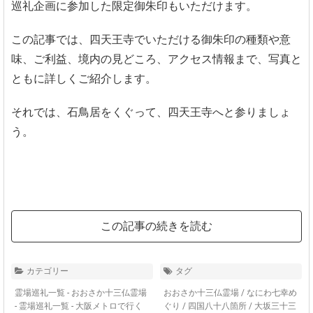
巡礼企画に参加した限定御朱印もいただけます。
この記事では、四天王寺でいただける御朱印の種類や意
味、ご利益、境内の見どころ、アクセス情報まで、写真と
ともに詳しくご紹介します。
それでは、石鳥居をくぐって、四天王寺へと参りましょ
う。
この記事の続きを読む
カテゴリー
タグ
霊場巡礼一覧 - おおさか十三仏霊場
おおさか十三仏霊場
/
なにわ七幸め
-
霊場巡礼一覧 - 大阪メトロで行く
ぐり
/
四国八十八箇所
/
大坂三十三