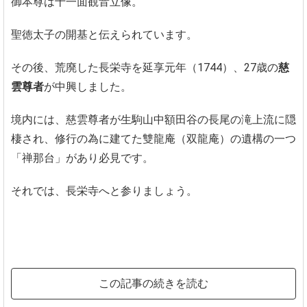
御本尊は十一面観音立像。
聖徳太子の開基と伝えられています。
その後、荒廃した長栄寺を延享元年（1744）、27歳の
慈
雲尊者
が中興しました。
境内には、慈雲尊者が生駒山中額田谷の長尾の滝上流に隠
棲され、修行の為に建てた雙龍庵（双龍庵）の遺構の一つ
「禅那台」があり必見です。
それでは、長栄寺へと参りましょう。
この記事の続きを読む