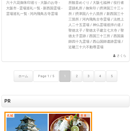
六十六花御朱印巡り
-
大阪のお寺 -
所観音めぐり
/
大阪七福神
/
役行者
大阪市
-
霊場巡礼一覧 - 新西国霊場
-
霊蹟札所
/
御朱印
/
摂津国三十三ヶ
霊場巡礼一覧 - 河内飛鳥古寺霊場
所
/
摂津国八十八箇所
/
新西国三十
三箇所
/
河内飛鳥古寺霊場
/
法然上
人二十五霊場
/
神仏霊場巡拝の道
/
聖徳太子
/
聖徳太子建立七大寺
/
聖
徳太子霊跡
/
西国三十三所
/
西国薬
師四十九霊場
/
西山国師遺跡霊場
/
近畿三十六不動尊霊場
さくら
ホーム
Page 1 / 5
1
2
3
4
5
PR