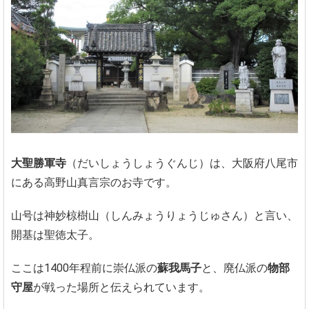
大聖勝軍寺
（だいしょうしょうぐんじ）は、大阪府八尾市
にある高野山真言宗のお寺です。
山号は神妙椋樹山（しんみょうりょうじゅさん）と言い、
開基は聖徳太子。
ここは1400年程前に崇仏派の
蘇我馬子
と、廃仏派の
物部
守屋
が戦った場所と伝えられています。