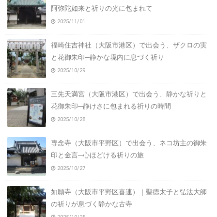
阿弥陀如来と祈りの光に包まれて
2025/11/01
福崎住吉神社（大阪市港区）で出会う、ザクロの実
と花御朱印─静かな境内に息づく祈り
2025/10/29
三先天満宮（大阪市港区）で出会う、静かな祈りと
花御朱印─静けさに包まれる祈りの時間
2025/10/28
専念寺（大阪市平野区）で出会う、ネコ坊主の御朱
印と金言─心ほどける祈りの旅
2025/10/27
如願寺（大阪市平野区喜連）｜聖徳太子と弘法大師
の祈りが息づく静かな古寺