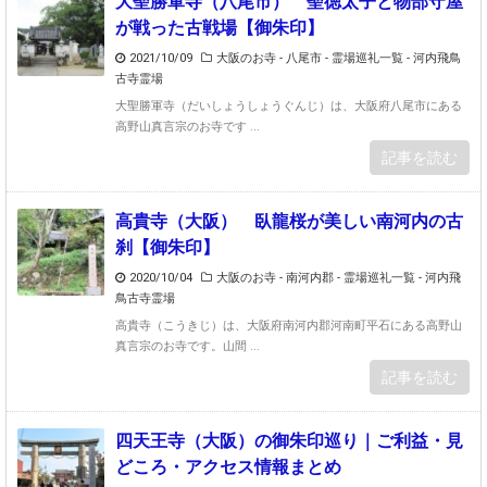
大聖勝軍寺（八尾市） 聖徳太子と物部守屋
が戦った古戦場【御朱印】
2021/10/09
大阪のお寺 - 八尾市
-
霊場巡礼一覧 - 河内飛鳥
古寺霊場
大聖勝軍寺（だいしょうしょうぐんじ）は、大阪府八尾市にある
高野山真言宗のお寺です ...
記事を読む
高貴寺（大阪） 臥龍桜が美しい南河内の古
刹【御朱印】
2020/10/04
大阪のお寺 - 南河内郡
-
霊場巡礼一覧 - 河内飛
鳥古寺霊場
高貴寺（こうきじ）は、大阪府南河内郡河南町平石にある高野山
真言宗のお寺です。山間 ...
記事を読む
四天王寺（大阪）の御朱印巡り｜ご利益・見
どころ・アクセス情報まとめ