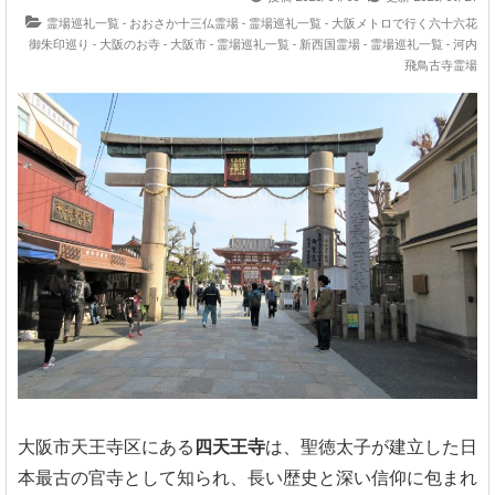
霊場巡礼一覧 - おおさか十三仏霊場
-
霊場巡礼一覧 - 大阪メトロで行く六十六花
御朱印巡り
-
大阪のお寺 - 大阪市
-
霊場巡礼一覧 - 新西国霊場
-
霊場巡礼一覧 - 河内
飛鳥古寺霊場
大阪市天王寺区にある
四天王寺
は、聖徳太子が建立した日
本最古の官寺として知られ、長い歴史と深い信仰に包まれ