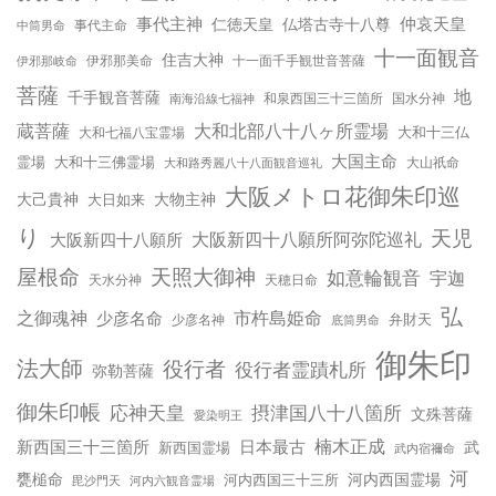
事代主神
仲哀天皇
仁徳天皇
仏塔古寺十八尊
事代主命
中筒男命
十一面観音
住吉大神
伊邪那岐命
伊邪那美命
十一面千手観世音菩薩
菩薩
地
千手観音菩薩
南海沿線七福神
和泉西国三十三箇所
国水分神
蔵菩薩
大和北部八十八ヶ所霊場
大和十三仏
大和七福八宝霊場
大国主命
霊場
大和十三佛霊場
大和路秀麗八十八面観音巡礼
大山祇命
大阪メトロ花御朱印巡
大己貴神
大物主神
大日如来
り
天児
大阪新四十八願所
大阪新四十八願所阿弥陀巡礼
天照大御神
屋根命
如意輪観音
宇迦
天水分神
天穂日命
弘
之御魂神
市杵島姫命
少彦名命
弁財天
少彦名神
底筒男命
御朱印
法大師
役行者
役行者霊蹟札所
弥勒菩薩
御朱印帳
応神天皇
摂津国八十八箇所
文殊菩薩
愛染明王
楠木正成
新西国三十三箇所
日本最古
武
新西国霊場
武内宿禰命
河
甕槌命
河内西国霊場
河内西国三十三所
毘沙門天
河内六観音霊場