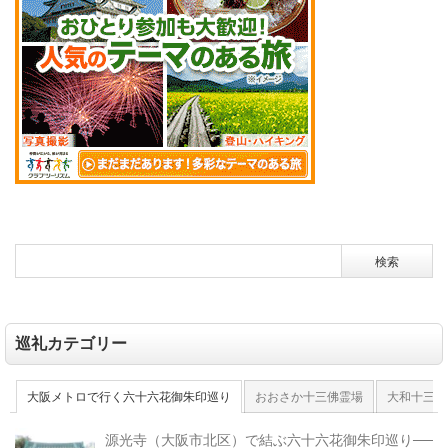
巡礼カテゴリー
大阪メトロで行く六十六花御朱印巡り
おおさか十三佛霊場
大和十三佛
源光寺（大阪市北区）で結ぶ六十六花御朱印巡り──