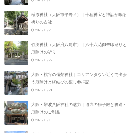
2025/10/25
楯原神社（大阪市平野区）｜十種神宝と神話が眠る
祈りの古社
2025/10/23
竹渕神社（大阪府八尾市）｜六十六花御朱印巡りと
厄除けの祈り
2025/10/22
大阪・桃谷の彌榮神社｜コリアンタウン近くで出会
う厄除けと縁結びの癒し参拝記
2025/10/21
大阪・難波八阪神社の魅力｜迫力の獅子殿と勝運・
厄除けのご利益
2025/10/19