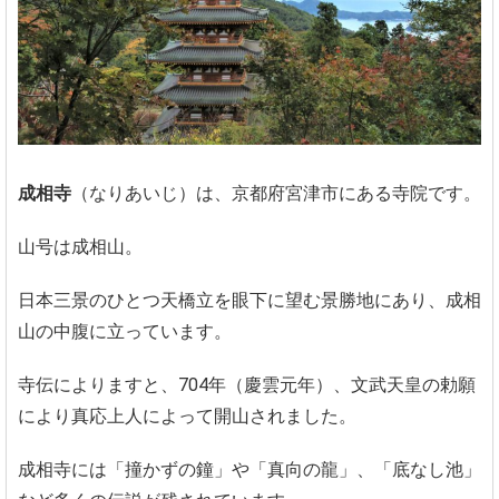
成相寺
（なりあいじ）は、京都府宮津市にある寺院です。
山号は成相山。
日本三景のひとつ天橋立を眼下に望む景勝地にあり、成相
山の中腹に立っています。
寺伝によりますと、704年（慶雲元年）、文武天皇の勅願
により真応上人によって開山されました。
成相寺には「撞かずの鐘」や「真向の龍」、「底なし池」