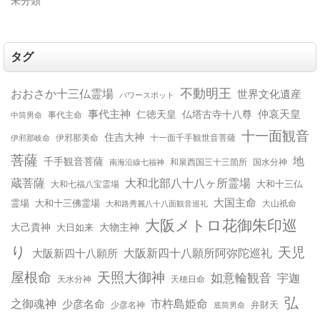
未分類
タグ
不動明王
おおさか十三仏霊場
世界文化遺産
パワースポット
事代主神
仲哀天皇
仁徳天皇
仏塔古寺十八尊
事代主命
中筒男命
十一面観音
住吉大神
伊邪那岐命
伊邪那美命
十一面千手観世音菩薩
菩薩
地
千手観音菩薩
南海沿線七福神
和泉西国三十三箇所
国水分神
蔵菩薩
大和北部八十八ヶ所霊場
大和十三仏
大和七福八宝霊場
大国主命
霊場
大和十三佛霊場
大和路秀麗八十八面観音巡礼
大山祇命
大阪メトロ花御朱印巡
大己貴神
大物主神
大日如来
り
天児
大阪新四十八願所
大阪新四十八願所阿弥陀巡礼
天照大御神
屋根命
如意輪観音
宇迦
天水分神
天穂日命
弘
之御魂神
市杵島姫命
少彦名命
弁財天
少彦名神
底筒男命