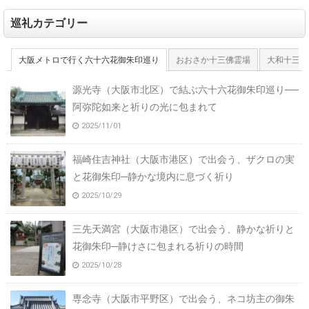
巡礼カテゴリー
大阪メトロで行く六十六花御朱印巡り
おおさか十三佛霊場
大和十三佛
源光寺（大阪市北区）で結ぶ六十六花御朱印巡り──
阿弥陀如来と祈りの光に包まれて
2025/11/01
福崎住吉神社（大阪市港区）で出会う、ザクロの実
と花御朱印─静かな境内に息づく祈り
2025/10/29
三先天満宮（大阪市港区）で出会う、静かな祈りと
花御朱印─静けさに包まれる祈りの時間
2025/10/28
専念寺（大阪市平野区）で出会う、ネコ坊主の御朱