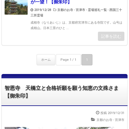
が一望！【御朱印】
2019/12/28
京都のお寺 - 宮津市
-
霊場巡礼一覧 - 西国三十
三所霊場
成相寺（なりあいじ）は、京都府宮津市にある寺院です。山号は
成相山。日本三景のひと ...
記事を読む
ホーム
Page 1 / 1
1
智恩寺 天橋立と合格祈願を願う知恵の文殊さま
【御朱印】
投稿 2019/12/31
京都のお寺 - 宮津市