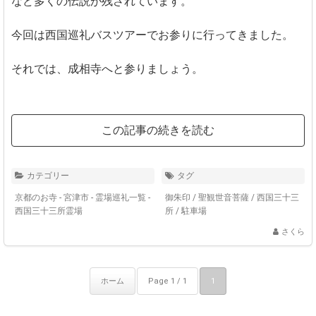
など多くの伝説が残されています。
今回は西国巡礼バスツアーでお参りに行ってきました。
それでは、成相寺へと参りましょう。
この記事の続きを読む
カテゴリー
タグ
京都のお寺 - 宮津市
-
霊場巡礼一覧 -
御朱印
/
聖観世音菩薩
/
西国三十三
西国三十三所霊場
所
/
駐車場
さくら
ホーム
Page 1 / 1
1