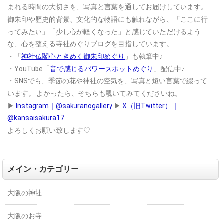
まれる時間の大切さを、写真と言葉を通してお届けしています。
御朱印や歴史的背景、文化的な物語にも触れながら、「ここに行
ってみたい」「少し心が軽くなった」と感じていただけるよう
な、心を整える寺社めぐりブログを目指しています。
・「
神社仏閣心ときめく御朱印めぐり
」も執筆中♪
・YouTube「
音で感じるパワースポットめぐり
」配信中♪
・SNSでも、季節の花や神社の空気を、写真と短い言葉で綴って
います。
よかったら、そちらも覗いてみてくださいね。
▶
Instagram｜@sakuranogallery
▶
X（旧Twitter）｜
@kansaisakura17
よろしくお願い致します♡
メイン・カテゴリー
大阪の神社
大阪のお寺