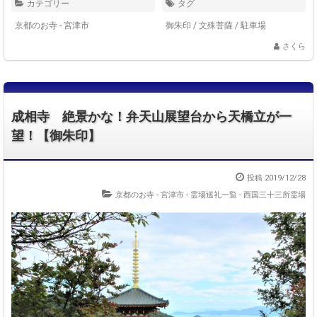
カテゴリー
タグ
京都のお寺 - 宮津市
御朱印
/
文殊菩薩
/
駐車場
さくら
成相寺 絶景かな！弁天山展望台から天橋立が一
望！【御朱印】
投稿 2019/12/28
京都のお寺 - 宮津市
-
霊場巡礼一覧 - 西国三十三所霊場