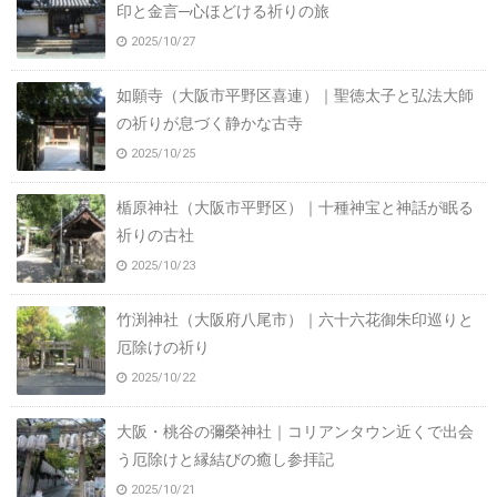
印と金言─心ほどける祈りの旅
2025/10/27
如願寺（大阪市平野区喜連）｜聖徳太子と弘法大師
の祈りが息づく静かな古寺
2025/10/25
楯原神社（大阪市平野区）｜十種神宝と神話が眠る
祈りの古社
2025/10/23
竹渕神社（大阪府八尾市）｜六十六花御朱印巡りと
厄除けの祈り
2025/10/22
大阪・桃谷の彌榮神社｜コリアンタウン近くで出会
う厄除けと縁結びの癒し参拝記
2025/10/21