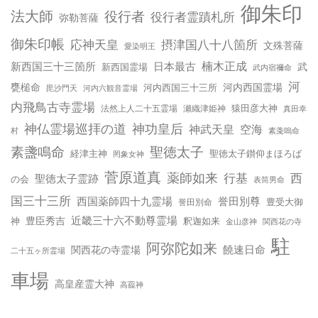
御朱印
法大師
役行者
役行者霊蹟札所
弥勒菩薩
御朱印帳
応神天皇
摂津国八十八箇所
文殊菩薩
愛染明王
楠木正成
新西国三十三箇所
日本最古
武
新西国霊場
武内宿禰命
河
甕槌命
河内西国霊場
河内西国三十三所
毘沙門天
河内六観音霊場
内飛鳥古寺霊場
猿田彦大神
法然上人二十五霊場
瀬織津姫神
真田幸
神仏霊場巡拝の道
神功皇后
神武天皇
空海
村
素戔嗚命
聖徳太子
素盞鳴命
経津主神
聖徳太子鑚仰まほろば
罔象女神
菅原道真
薬師如来
西
行基
聖徳太子霊跡
の会
表筒男命
国三十三所
西国薬師四十九霊場
誉田別尊
豊受大御
誉田別命
近畿三十六不動尊霊場
豊臣秀吉
神
釈迦如来
金山彦神
関西花の寺
駐
阿弥陀如来
饒速日命
関西花の寺霊場
二十五ヶ所霊場
車場
高皇産霊大神
高龗神