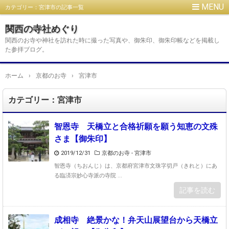
カテゴリー：宮津市の記事一覧
関西の寺社めぐり
関西のお寺や神社を訪れた時に撮った写真や、御朱印、御朱印帳などを掲載し
た参拝ブログ。
ホーム
›
京都のお寺
›
宮津市
カテゴリー：宮津市
智恩寺 天橋立と合格祈願を願う知恵の文殊
さま【御朱印】
2019/12/31
京都のお寺 - 宮津市
智恩寺（ちおんじ）は、京都府宮津市文珠字切戸（きれと）にあ
る臨済宗妙心寺派の寺院 ...
記事を読む
成相寺 絶景かな！弁天山展望台から天橋立