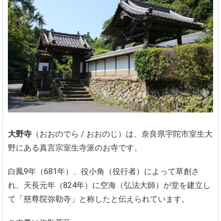
大野寺
（おおのでら / おおのじ）は、奈良県宇陀市室生大
野にある真言宗室生寺派のお寺です。
白鳳9年（681年）、役小角（役行者）によって草創さ
れ、天長元年（824年）に空海（弘法大師）が堂を建立し
て「慈尊院弥勒寺」と称したと伝えられています。