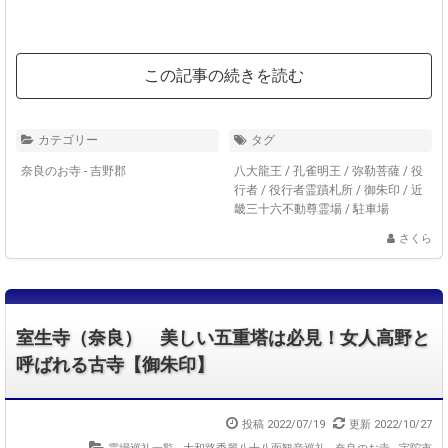
この記事の続きを読む
カテゴリー
タグ
奈良のお寺 - 吉野郡
八大龍王
/
孔雀明王
/
弥勒菩薩
/
役
行者
/
役行者霊蹟札所
/
御朱印
/
近
畿三十六不動尊霊場
/
駐車場
さくら
室生寺（奈良） 美しい五重塔は必見！女人高野と
呼ばれる古寺【御朱印】
投稿 2022/07/19
更新 2022/10/27