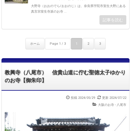
大野寺（おおのでら/おおのじ）は、奈良県宇陀市室生大野にある
真言宗室生寺派のお寺 ...
記事を読む
ホーム
Page 1 / 3
1
2
3
教興寺（八尾市） 信貴山道に佇む聖徳太子ゆかり
のお寺【御朱印】
投稿 2024/05/29
更新 2024/07/22
大阪のお寺 - 八尾市