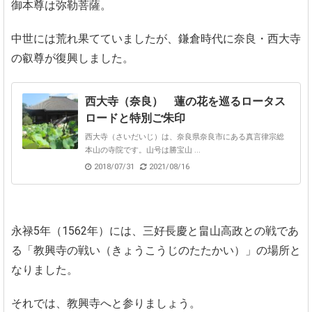
御本尊は弥勒菩薩。
中世には荒れ果てていましたが、鎌倉時代に奈良・西大寺
の叡尊が復興しました。
西大寺（奈良） 蓮の花を巡るロータス
ロードと特別ご朱印
西大寺（さいだいじ）は、奈良県奈良市にある真言律宗総
本山の寺院です。山号は勝宝山 ...
2018/07/31
2021/08/16
永禄5年（1562年）には、三好長慶と畠山高政との戦であ
る「教興寺の戦い（きょうこうじのたたかい）」の場所と
なりました。
それでは、教興寺へと参りましょう。