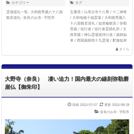
カテゴリー
タグ
霊場巡礼一覧 - 大和路秀麗八十八面
五重塔
/
仏塔古寺十八尊
/
十二神将
観音巡礼
-
奈良のお寺 - 宇陀市
/
大和地蔵十福霊場
/
大和路秀麗八
十八面観音巡礼
/
如意輪観音
/
弥勒
菩薩
/
役行者
/
役行者霊蹟札所
/
文
殊菩薩
/
神仏霊場巡拝の道
/
薬師如
来
/
西国薬師四十九霊場
/
釈迦如来
さくら
大野寺（奈良） 凄い迫力！国内最大の線刻弥勒磨
崖仏【御朱印】
投稿 2022/07/07
更新 2022/08/28
奈良のお寺 - 宇陀市