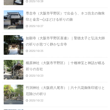
2025/10/28
専念寺（大阪市平野区）で出会う、ネコ坊主の御朱
印と金言─心ほどける祈りの旅
2025/10/27
如願寺（大阪市平野区喜連）｜聖徳太子と弘法大師
の祈りが息づく静かな古寺
2025/10/25
楯原神社（大阪市平野区）｜十種神宝と神話が眠る
祈りの古社
2025/10/23
竹渕神社（大阪府八尾市）｜六十六花御朱印巡りと
厄除けの祈り
2025/10/22