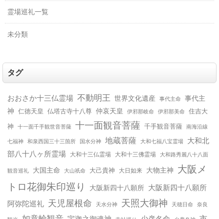
霊場巡礼一覧
未分類
タグ
不動明王
おおさか十三仏霊場
世界文化遺産
事代主
事代主命
神
仲哀天皇
仁徳天皇
仏塔古寺十八尊
住吉大
伊邪那美命
伊邪那岐命
十一面観音菩薩
神
千手観音菩薩
十一面千手観世音菩薩
南海沿線
地蔵菩薩
大和北
和泉西国三十三箇所
国水分神
大和七福八宝霊場
七福神
部八十八ヶ所霊場
大和十三仏霊場
大和十三佛霊場
大和路秀麗八十八面
大阪メ
大国主命
大物主神
大己貴神
大山祇命
大日如来
観音巡礼
トロ花御朱印巡り
大阪新四十八願所
大阪新四十八願所
天児屋根命
天照大御神
阿弥陀巡礼
天水分神
天穂日命
奈良
如意輪観音