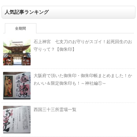
人気記事ランキング
全期間
石上神宮 七支刀のお守りがスゴイ！起死回生のお
守りって？【御朱印】
大阪府で頂いた御朱印・御朱印帳まとめました！か
わいい＆限定御朱印も！～神社編①～
西国三十三所霊場一覧