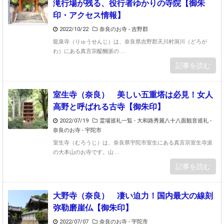
滝行場が残る、役行者ゆかりの寺院【御朱
印・アクセス情報】
2022/10/22
奈良のお寺 - 吉野郡
龍泉寺（りゅうせんじ）は、奈良県吉野郡天川村洞川（どろが
わ）にある真言宗醍醐派の ...
記事を読む
室生寺（奈良） 美しい五重塔は必見！女人
高野と呼ばれる古寺【御朱印】
2022/07/19
霊場巡礼一覧 - 大和路秀麗八十八面観音巡礼
-
奈良のお寺 - 宇陀市
室生寺（むろうじ）は、奈良県宇陀市室生にある真言宗室生寺派
の大本山のお寺です。山 ...
記事を読む
大野寺（奈良） 凄い迫力！国内最大の線刻
弥勒磨崖仏【御朱印】
2022/07/07
奈良のお寺 - 宇陀市