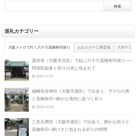
巡礼カテゴリー
大阪メトロで行く六十六花御朱印巡り
おおさか十三佛霊場
大和十三佛
源光寺（大阪市北区）で結ぶ六十六花御朱印巡り──
阿弥陀如来と祈りの光に包まれて
2025/11/01
福崎住吉神社（大阪市港区）で出会う、ザクロの実
と花御朱印─静かな境内に息づく祈り
2025/10/29
三先天満宮（大阪市港区）で出会う、静かな祈りと
花御朱印─静けさに包まれる祈りの時間