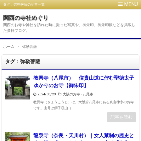
タグ：弥勒菩薩の記事一覧
関西の寺社めぐり
関西のお寺や神社を訪れた時に撮った写真や、御朱印、御朱印帳などを掲載し
た参拝ブログ。
ホーム
›
弥勒菩薩
タグ：弥勒菩薩
教興寺（八尾市） 信貴山道に佇む聖徳太子
ゆかりのお寺【御朱印】
2024/05/29
大阪のお寺 - 八尾市
教興寺（きょうこうじ）は、大阪府八尾市にある真言律宗のお寺
です。山号は獅子吼山（ ...
記事を読む
龍泉寺（奈良・天川村）｜女人禁制の歴史と