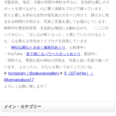
大阪在住。
地元・大阪の寺院や神社を中心に、文化的な癒しのス
ポットを巡りながら、心に響く体験をブログで綴っています。
祈りと癒しを求める女性や巡礼旅人の方々に向けて、静けさに包
まれる時間の大切さを、写真と言葉を通してお届けしています。
御朱印や歴史的背景、文化的な物語にも触れながら、「ここに行
ってみたい」「少し心が軽くなった」と感じていただけるよう
な、心を整える寺社めぐりブログを目指しています。
・「
神社仏閣心ときめく御朱印めぐり
」も執筆中♪
・YouTube「
音で感じるパワースポットめぐり
」配信中♪
・SNSでも、季節の花や神社の空気を、写真と短い言葉で綴って
います。
よかったら、そちらも覗いてみてくださいね。
▶
Instagram｜@sakuranogallery
▶
X（旧Twitter）｜
@kansaisakura17
よろしくお願い致します♡
メイン・カテゴリー