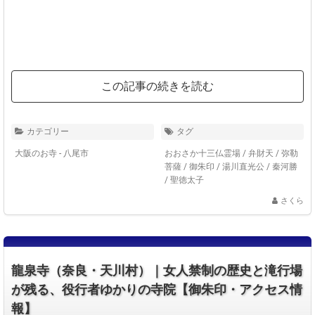
この記事の続きを読む
カテゴリー
タグ
大阪のお寺 - 八尾市
おおさか十三仏霊場
/
弁財天
/
弥勒
菩薩
/
御朱印
/
湯川直光公
/
秦河勝
/
聖徳太子
さくら
龍泉寺（奈良・天川村）｜女人禁制の歴史と滝行場
が残る、役行者ゆかりの寺院【御朱印・アクセス情
報】