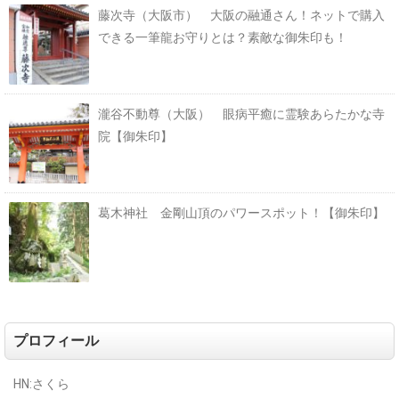
藤次寺（大阪市） 大阪の融通さん！ネットで購入
できる一筆龍お守りとは？素敵な御朱印も！
瀧谷不動尊（大阪） 眼病平癒に霊験あらたかな寺
院【御朱印】
葛木神社 金剛山頂のパワースポット！【御朱印】
プロフィール
HN:さくら