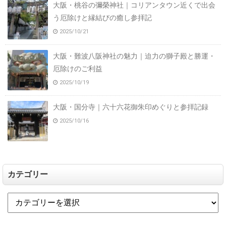
大阪・桃谷の彌榮神社｜コリアンタウン近くで出会
う厄除けと縁結びの癒し参拝記
2025/10/21
大阪・難波八阪神社の魅力｜迫力の獅子殿と勝運・
厄除けのご利益
2025/10/19
大阪・国分寺｜六十六花御朱印めぐりと参拝記録
2025/10/16
カテゴリー