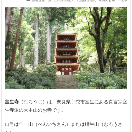
霊場巡礼一覧 - 大和路秀麗八十八面観音巡礼
-
奈良のお寺 - 宇陀市
室生寺
（むろうじ）は、奈良県宇陀市室生にある真言宗室
生寺派の大本山のお寺です。
山号は宀一山（べんいちさん）または檉生山（むろうさ