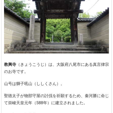
教興寺
（きょうこうじ）は、大阪府八尾市にある真言律宗
のお寺です。
山号は獅子吼山（ししくさん）。
聖徳太子が物部守屋の討伐を祈願するため、秦河勝に命じ
て崇峻天皇元年（588年）に建立されました。