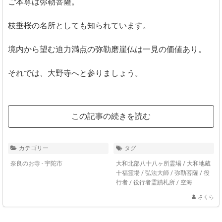
ご本尊は弥勒菩薩。
枝垂桜の名所としても知られています。
境内から望む迫力満点の弥勒磨崖仏は一見の価値あり。
それでは、大野寺へと参りましょう。
この記事の続きを読む
カテゴリー
タグ
奈良のお寺 - 宇陀市
大和北部八十八ヶ所霊場
/
大和地蔵
十福霊場
/
弘法大師
/
弥勒菩薩
/
役
行者
/
役行者霊蹟札所
/
空海
さくら