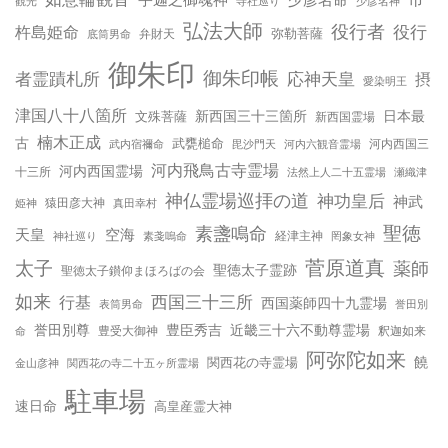
宇迦之御魂神
少彦名命
市
少彦名神
観光
寺社巡り
弘法大師
役行者
役行
杵島姫命
弥勒菩薩
弁財天
底筒男命
御朱印
御朱印帳
応神天皇
者霊蹟札所
摂
愛染明王
津国八十八箇所
新西国三十三箇所
日本最
文殊菩薩
新西国霊場
楠木正成
古
武甕槌命
河内西国三
武内宿禰命
毘沙門天
河内六観音霊場
河内飛鳥古寺霊場
河内西国霊場
十三所
法然上人二十五霊場
瀬織津
神仏霊場巡拝の道
神功皇后
神武
姫神
猿田彦大神
真田幸村
聖徳
素盞鳴命
天皇
空海
神社巡り
経津主神
素戔嗚命
罔象女神
太子
菅原道真
薬師
聖徳太子霊跡
聖徳太子鑚仰まほろばの会
如来
行基
西国三十三所
西国薬師四十九霊場
誉田別
表筒男命
誉田別尊
豊臣秀吉
近畿三十六不動尊霊場
命
豊受大御神
釈迦如来
阿弥陀如来
饒
関西花の寺霊場
金山彦神
関西花の寺二十五ヶ所霊場
駐車場
速日命
高皇産霊大神