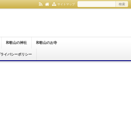
サイトマップ
和歌山の神社
和歌山のお寺
プライバシーポリシー
和歌山市
紀の川市
伊都郡
日高郡
那智勝浦町
和歌山市
橋本市
紀の川市
有田郡
伊都郡
日高郡
那智勝浦町