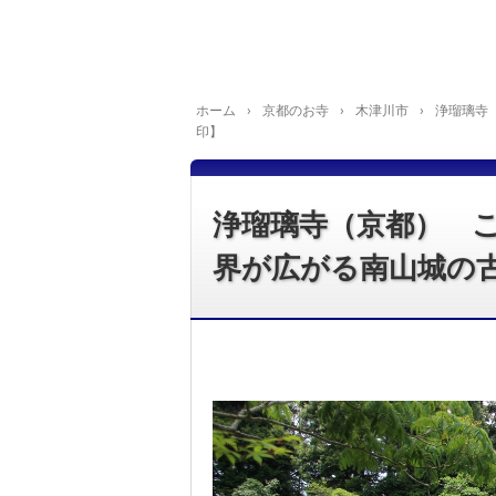
ホーム
›
京都のお寺
›
木津川市
›
浄瑠璃寺
印】
浄瑠璃寺（京都） 
界が広がる南山城の