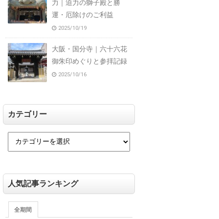
力｜迫力の獅子殿と勝
運・厄除けのご利益
2025/10/19
大阪・国分寺｜六十六花
御朱印めぐりと参拝記録
2025/10/16
カテゴリー
人気記事ランキング
全期間