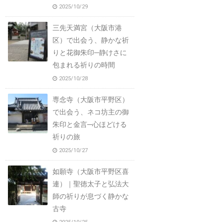
2025/10/29
三先天満宮（大阪市港
区）で出会う、静かな祈
りと花御朱印─静けさに
包まれる祈りの時間
2025/10/28
専念寺（大阪市平野区）
で出会う、ネコ坊主の御
朱印と金言─心ほどける
祈りの旅
2025/10/27
如願寺（大阪市平野区喜
連）｜聖徳太子と弘法大
師の祈りが息づく静かな
古寺