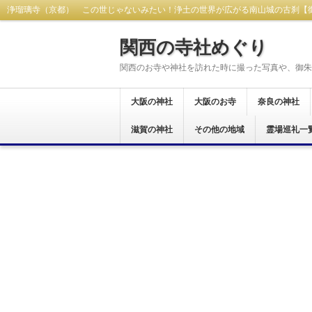
浄瑠璃寺（京都） この世じゃないみたい！浄土の世界が広がる南山城の古刹【
関西の寺社めぐり
関西のお寺や神社を訪れた時に撮った写真や、御朱
大阪の神社
大阪のお寺
奈良の神社
大阪市
東大阪市
八尾市
藤井寺市
富田林市
羽曳野市
柏原市
河内長野市
堺市
大阪狭山市
交野市
松原市
茨木市
岸和田市
和泉市
貝塚市
阪南市
高石市
豊中市
泉佐野市
泉南市
南河内郡
滋賀の神社
大阪市
東大阪市
八尾市
富田林市
河内長野市
羽曳野市
藤井寺市
柏原市
堺市
泉南市
箕面市
和泉市
岸和田市
貝塚市
南河内郡
泉佐野市
豊中市
その他の地域
奈良市
生駒市
桜井市
橿原市
天理市
御所市
葛城市
大和郡山市
宇陀市
生駒郡
磯城郡
吉野郡
北葛城郡
高市郡
霊場巡礼一
大津市
岡山県
西国三十三所
新西国霊場
おおさか十三
大和十三沸霊
大和路秀麗八
河内飛鳥古寺
関西花の寺二
河内西国霊場
大阪新四十八
大阪メトロで
大阪七福神め
港区四社御朱
開運松原六社
西国七福神集