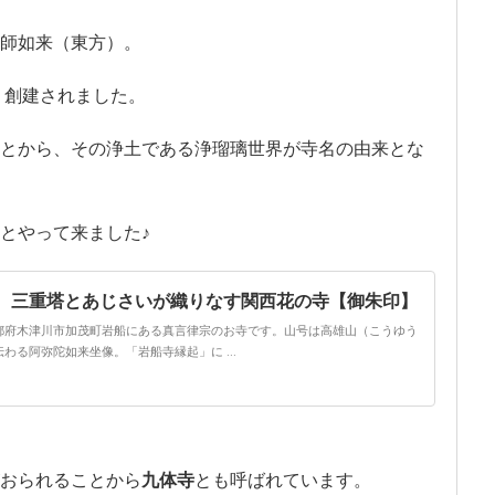
師如来（東方）。
り創建されました。
とから、その浄土である浄瑠璃世界が寺名の由来とな
とやって来ました♪
 三重塔とあじさいが織りなす関西花の寺【御朱印】
都府木津川市加茂町岩船にある真言律宗のお寺です。山号は高雄山（こうゆう
わる阿弥陀如来坐像。「岩船寺縁起」に ...
おられることから
九体寺
とも呼ばれています。