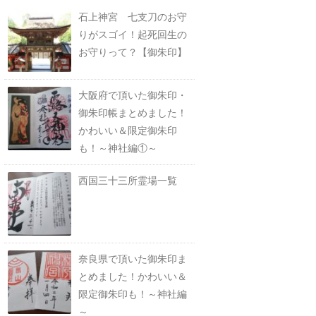
石上神宮 七支刀のお守
りがスゴイ！起死回生の
お守りって？【御朱印】
大阪府で頂いた御朱印・
御朱印帳まとめました！
かわいい＆限定御朱印
も！～神社編①～
西国三十三所霊場一覧
奈良県で頂いた御朱印ま
とめました！かわいい＆
限定御朱印も！～神社編
～