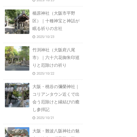
2025/10/25
楯原神社（大阪市平野
区）｜十種神宝と神話が
眠る祈りの古社
2025/10/23
竹渕神社（大阪府八尾
市）｜六十六花御朱印巡
りと厄除けの祈り
2025/10/22
大阪・桃谷の彌榮神社｜
コリアンタウン近くで出
会う厄除けと縁結びの癒
し参拝記
2025/10/21
大阪・難波八阪神社の魅