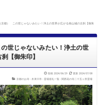
（京都） この世じゃないみたい！浄土の世界が広がる南山城の古刹【御朱
この世じゃないみたい！浄土の世
古刹【御朱印】
投稿
2024/06/29
更新
2024/07/08
京都のお寺 - 木津川市
-
霊場巡礼一覧 - 関西花の寺二十五ヶ所霊場