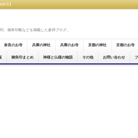
御朱印】
印、御朱印帳などを掲載した参拝ブログ。
奈良のお寺
兵庫の神社
兵庫のお寺
京都の神社
京都のお寺
覧
奈良市
桜井市
天理市
橿原市
御所市
葛城市
大和郡山市
生駒市
五條市
宇陀市
磯城郡
生駒郡
高市郡
吉野郡
北葛城郡
明日香村
御朱印まとめ
神戸市
尼崎市
神様と仏様の物語
尼崎市
加西市
姫路市
その他
京都市
お問い合わせ
京都市
宮津市
舞鶴市
木津川市
霊場
仏霊場
場
十八面観音巡礼
霊場
十五ヶ所霊場
願所阿弥陀巡礼
行く六十六花御朱印巡り
ぐり
印巡拝
参り
印めぐり