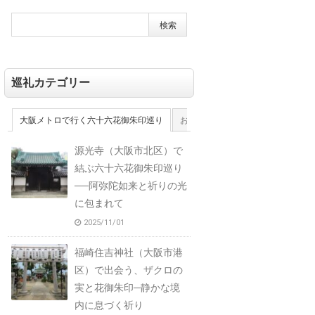
巡礼カテゴリー
大阪メトロで行く六十六花御朱印巡り
おおさか十三佛霊場
大和十三佛
源光寺（大阪市北区）で
結ぶ六十六花御朱印巡り
──阿弥陀如来と祈りの光
に包まれて
2025/11/01
福崎住吉神社（大阪市港
区）で出会う、ザクロの
実と花御朱印─静かな境
内に息づく祈り