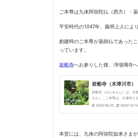
ご本尊は九体阿弥陀仏（西方）・薬
平安時代の1047年、義明上人によ
創建時のご本尊が薬師仏であったこ
っています。
岩船寺
へお参りした後、浄瑠璃寺へ
岩船寺（木津川市）
岩船寺（がんせんじ）は、京
ざん）。ご本尊は、行基作と伝
2024/06/25
2024/10/16
本堂には、九体の阿弥陀如来さまが