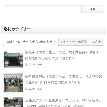
巡礼カテゴリー
大阪メトロで行く六十六花御朱印巡り
おおさか十三佛霊場
大和十三佛
源光寺（大阪市北区）で結ぶ六十六花御朱印巡り──
阿弥陀如来と祈りの光に包まれて
2025/11/01
福崎住吉神社（大阪市港区）で出会う、ザクロの実
と花御朱印─静かな境内に息づく祈り
2025/10/29
三先天満宮（大阪市港区）で出会う、静かな祈りと
花御朱印─静けさに包まれる祈りの時間