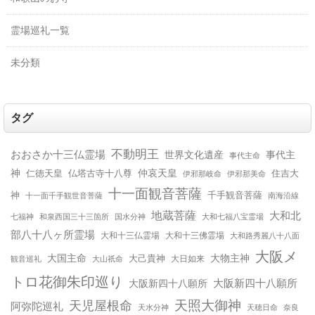
霊場巡礼一覧
未分類
タグ
不動明王
おおさか十三仏霊場
世界文化遺産
事代主
事代主命
神
仲哀天皇
仁徳天皇
仏塔古寺十八尊
住吉大
伊邪那美命
伊邪那岐命
十一面観音菩薩
神
千手観音菩薩
十一面千手観世音菩薩
南海沿線
地蔵菩薩
大和北
和泉西国三十三箇所
国水分神
大和七福八宝霊場
七福神
部八十八ヶ所霊場
大和十三仏霊場
大和十三佛霊場
大和路秀麗八十八面
大阪メ
大国主命
大物主神
大己貴神
大山祇命
大日如来
観音巡礼
トロ花御朱印巡り
大阪新四十八願所
大阪新四十八願所
天児屋根命
天照大御神
阿弥陀巡礼
天水分神
天穂日命
奈良