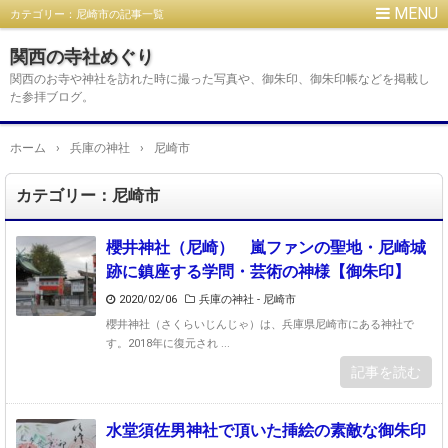
カテゴリー：尼崎市の記事一覧
関西の寺社めぐり
関西のお寺や神社を訪れた時に撮った写真や、御朱印、御朱印帳などを掲載し
た参拝ブログ。
ホーム
›
兵庫の神社
›
尼崎市
カテゴリー：尼崎市
櫻井神社（尼崎） 嵐ファンの聖地・尼崎城
跡に鎮座する学問・芸術の神様【御朱印】
2020/02/06
兵庫の神社 - 尼崎市
櫻井神社（さくらいじんじゃ）は、兵庫県尼崎市にある神社で
す。2018年に復元され ...
記事を読む
水堂須佐男神社で頂いた挿絵の素敵な御朱印