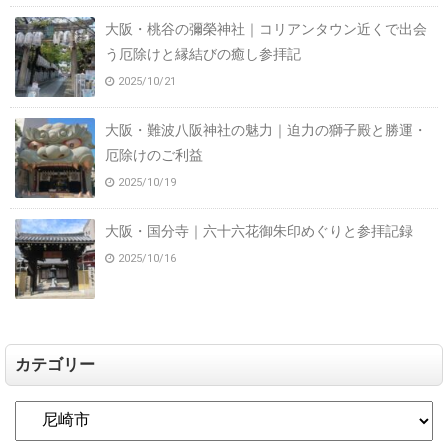
大阪・桃谷の彌榮神社｜コリアンタウン近くで出会
う厄除けと縁結びの癒し参拝記
2025/10/21
大阪・難波八阪神社の魅力｜迫力の獅子殿と勝運・
厄除けのご利益
2025/10/19
大阪・国分寺｜六十六花御朱印めぐりと参拝記録
2025/10/16
カテゴリー