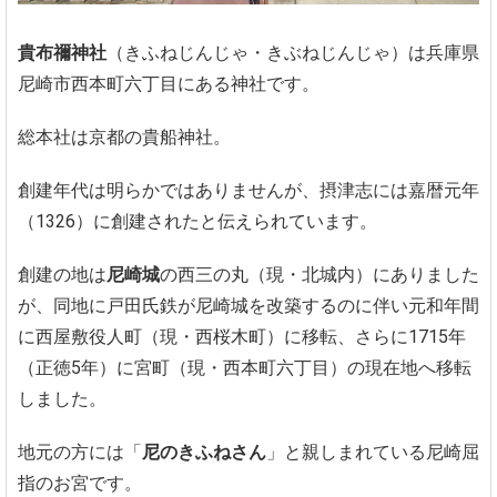
貴布禰神社
（きふねじんじゃ・きぶねじんじゃ）は兵庫県
尼崎市西本町六丁目にある神社です。
総本社は京都の貴船神社。
創建年代は明らかではありませんが、摂津志には嘉暦元年
（1326）に創建されたと伝えられています。
創建の地は
尼崎城
の西三の丸（現・北城内）にありました
が、同地に戸田氏鉄が尼崎城を改築するのに伴い元和年間
に西屋敷役人町（現・西桜木町）に移転、さらに1715年
（正徳5年）に宮町（現・西本町六丁目）の現在地へ移転
しました。
地元の方には「
尼のきふねさん
」と親しまれている尼崎屈
指のお宮です。