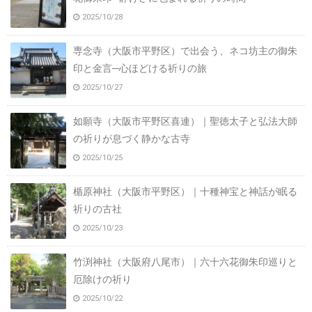
2025/10/28
専念寺（大阪市平野区）で出会う、ネコ坊主の御朱
印と金言─心ほどける祈りの旅
2025/10/27
如願寺（大阪市平野区喜連）｜聖徳太子と弘法大師
の祈りが息づく静かな古寺
2025/10/25
楯原神社（大阪市平野区）｜十種神宝と神話が眠る
祈りの古社
2025/10/23
竹渕神社（大阪府八尾市）｜六十六花御朱印巡りと
厄除けの祈り
2025/10/22