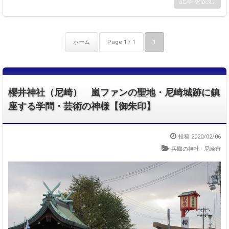
記事を読む
ホーム
Page 1 / 1
1
櫻井神社（尼崎） 嵐ファンの聖地・尼崎城跡に鎮
座する学問・芸術の神様【御朱印】
投稿 2020/02/06
兵庫の神社 - 尼崎市