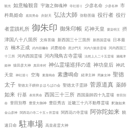
如意輪観音
宇迦之御魂神
少彦名命
市
少彦名神
観光
寺社巡り
弘法大師
役行者
役行
杵島姫命
弥勒菩薩
弁財天
底筒男命
御朱印
御朱印帳
応神天皇
者霊蹟札所
摂
愛染明王
津国八十八箇所
新西国三十三箇所
日本最
文殊菩薩
新西国霊場
楠木正成
古
武甕槌命
河内西国三
武内宿禰命
毘沙門天
河内六観音霊場
河内飛鳥古寺霊場
河内西国霊場
十三所
法然上人二十五霊場
瀬織津
神仏霊場巡拝の道
神功皇后
神武
姫神
猿田彦大神
真田幸村
聖徳
素盞鳴命
天皇
空海
神社巡り
経津主神
素戔嗚命
罔象女神
太子
菅原道真
薬師
聖徳太子霊跡
聖徳太子鑚仰まほろばの会
如来
行基
西国三十三所
西国薬師四十九霊場
誉田別
表筒男命
誉田別尊
豊臣秀吉
近畿三十六不動尊霊場
命
豊受大御神
釈迦如来
阿弥陀如来
饒
関西花の寺霊場
金山彦神
関西花の寺二十五ヶ所霊場
駐車場
速日命
高皇産霊大神