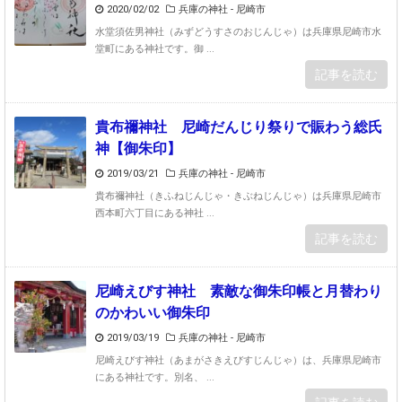
2020/02/02
兵庫の神社 - 尼崎市
水堂須佐男神社（みずどうすさのおじんじゃ）は兵庫県尼崎市水
堂町にある神社です。御 ...
記事を読む
貴布禰神社 尼崎だんじり祭りで賑わう総氏
神【御朱印】
2019/03/21
兵庫の神社 - 尼崎市
貴布禰神社（きふねじんじゃ・きぶねじんじゃ）は兵庫県尼崎市
西本町六丁目にある神社 ...
記事を読む
尼崎えびす神社 素敵な御朱印帳と月替わり
のかわいい御朱印
2019/03/19
兵庫の神社 - 尼崎市
尼崎えびす神社（あまがさきえびすじんじゃ）は、兵庫県尼崎市
にある神社です。別名、 ...