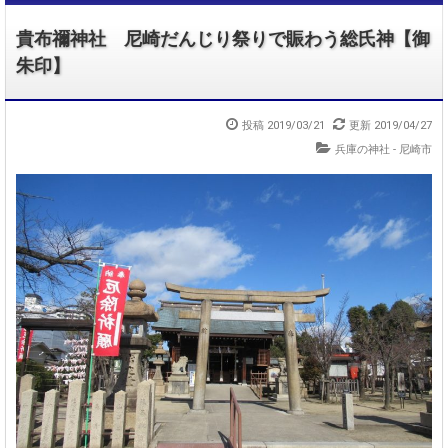
貴布禰神社 尼崎だんじり祭りで賑わう総氏神【御
朱印】
投稿 2019/03/21
更新 2019/04/27
兵庫の神社 - 尼崎市