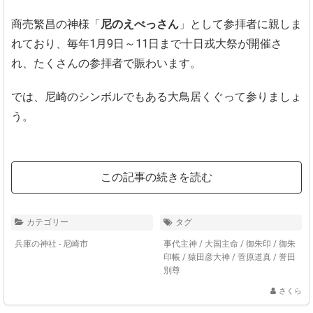
商売繁昌の神様「
尼のえべっさん
」として参拝者に親しま
れており、毎年1月9日～11日まで十日戎大祭が開催さ
れ、たくさんの参拝者で賑わいます。
では、尼崎のシンボルでもある大鳥居くぐって参りましょ
う。
この記事の続きを読む
カテゴリー
タグ
兵庫の神社 - 尼崎市
事代主神
/
大国主命
/
御朱印
/
御朱
印帳
/
猿田彦大神
/
菅原道真
/
誉田
別尊
さくら