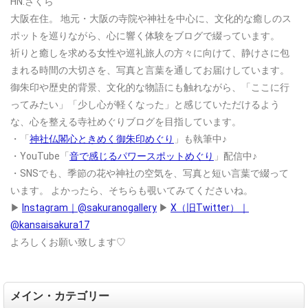
HN:さくら
大阪在住。
地元・大阪の寺院や神社を中心に、文化的な癒しのス
ポットを巡りながら、心に響く体験をブログで綴っています。
祈りと癒しを求める女性や巡礼旅人の方々に向けて、静けさに包
まれる時間の大切さを、写真と言葉を通してお届けしています。
御朱印や歴史的背景、文化的な物語にも触れながら、「ここに行
ってみたい」「少し心が軽くなった」と感じていただけるよう
な、心を整える寺社めぐりブログを目指しています。
・「
神社仏閣心ときめく御朱印めぐり
」も執筆中♪
・YouTube「
音で感じるパワースポットめぐり
」配信中♪
・SNSでも、季節の花や神社の空気を、写真と短い言葉で綴って
います。
よかったら、そちらも覗いてみてくださいね。
▶
Instagram｜@sakuranogallery
▶
X（旧Twitter）｜
@kansaisakura17
よろしくお願い致します♡
メイン・カテゴリー