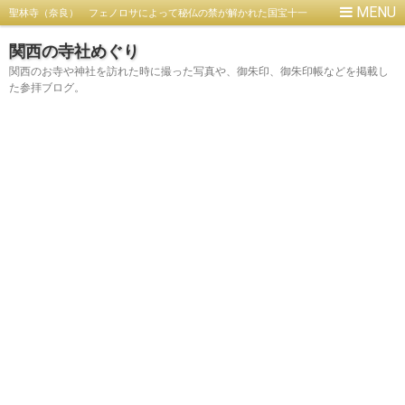
聖林寺（奈良） フェノロサによって秘仏の禁が解かれた国宝十一
面観音像は必見！【御朱印】
関西の寺社めぐり
関西のお寺や神社を訪れた時に撮った写真や、御朱印、御朱印帳などを掲載し
た参拝ブログ。