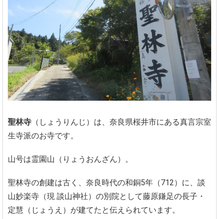
聖林寺
（しょうりんじ）は、奈良県桜井市にある真言宗室
生寺派のお寺です。
山号は霊園山（りょうおんざん）。
聖林寺の創建は古く、奈良時代の和銅5年（712）に、談
山妙楽寺（現 談山神社）の別院として藤原鎌足の長子・
定慧（じょうえ）が建てたと伝えられています。