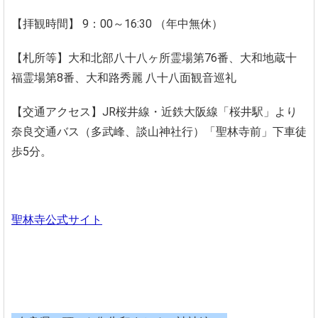
【拝観時間】 9：00～16:30 （年中無休）
【札所等】大和北部八十八ヶ所霊場第76番、大和地蔵十
福霊場第8番、大和路秀麗 八十八面観音巡礼
【交通アクセス】JR桜井線・近鉄大阪線「桜井駅」より
奈良交通バス（多武峰、談山神社行）「聖林寺前」下車徒
歩5分。
聖林寺公式サイト