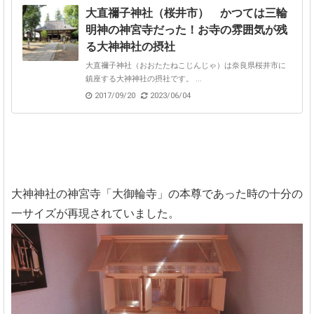
大直禰子神社（桜井市） かつては三輪
明神の神宮寺だった！お寺の雰囲気が残
る大神神社の摂社
大直禰子神社（おおたたねこじんじゃ）は奈良県桜井市に
鎮座する大神神社の摂社です。 ...
2017/09/20
2023/06/04
大神神社の神宮寺「大御輪寺」の本尊であった時の十分の
一サイズが再現されていました。