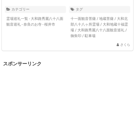
カテゴリー
タグ
霊場巡礼一覧 - 大和路秀麗八十八面
十一面観音菩薩
/
地蔵菩薩
/
大和北
観音巡礼
-
奈良のお寺 - 桜井市
部八十八ヶ所霊場
/
大和地蔵十福霊
場
/
大和路秀麗八十八面観音巡礼
/
御朱印
/
駐車場
さくら
スポンサーリンク