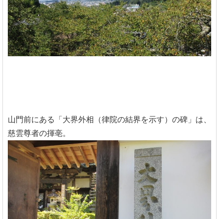
山門前にある「大界外相（律院の結界を示す）の碑」は、
慈雲尊者の揮亳。