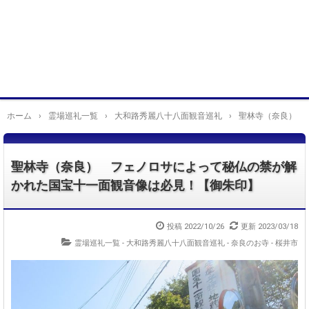
ホーム
›
霊場巡礼一覧
›
大和路秀麗八十八面観音巡礼
›
聖林寺（奈良） 
聖林寺（奈良） フェノロサによって秘仏の禁が解
かれた国宝十一面観音像は必見！【御朱印】
投稿
2022/10/26
更新
2023/03/18
霊場巡礼一覧 - 大和路秀麗八十八面観音巡礼
-
奈良のお寺 - 桜井市