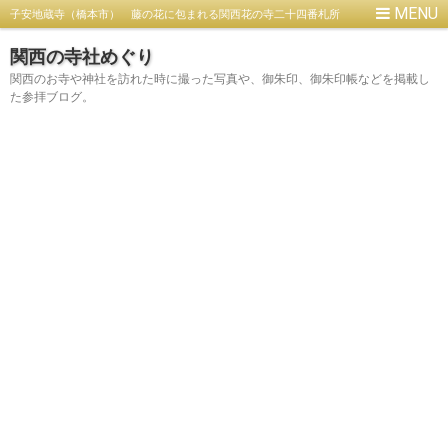
子安地蔵寺（橋本市） 藤の花に包まれる関西花の寺二十四番札所
【御朱印】
関西の寺社めぐり
関西のお寺や神社を訪れた時に撮った写真や、御朱印、御朱印帳などを掲載し
た参拝ブログ。