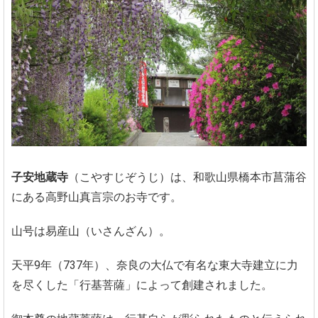
子安地蔵寺
（こやすじぞうじ）は、和歌山県橋本市菖蒲谷
にある高野山真言宗のお寺です。
山号は易産山（いさんざん）。
天平9年（737年）、奈良の大仏で有名な東大寺建立に力
を尽くした「行基菩薩」によって創建されました。