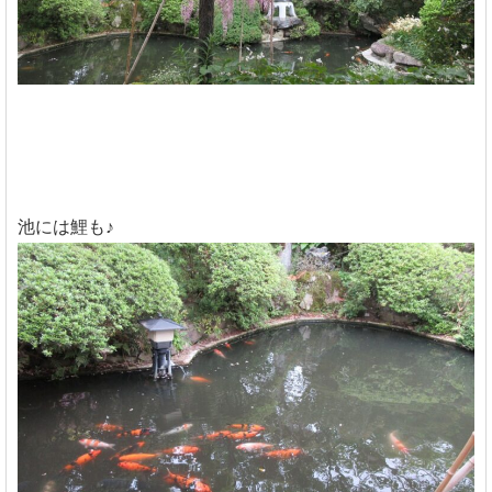
池には鯉も♪