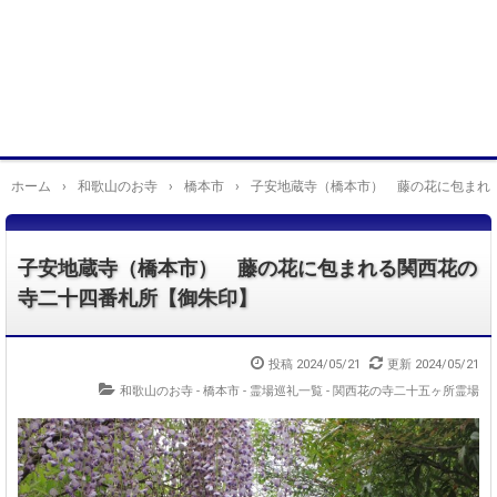
ホーム
›
和歌山のお寺
›
橋本市
›
子安地蔵寺（橋本市） 藤の花に包まれ
子安地蔵寺（橋本市） 藤の花に包まれる関西花の
寺二十四番札所【御朱印】
投稿
2024/05/21
更新
2024/05/21
和歌山のお寺 - 橋本市
-
霊場巡礼一覧 - 関西花の寺二十五ヶ所霊場