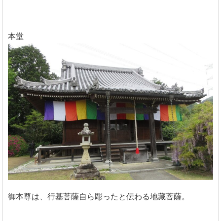
本堂
御本尊は、行基菩薩自ら彫ったと伝わる地藏菩薩。