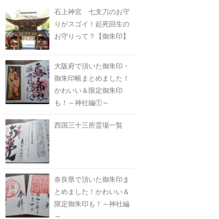
石上神宮 七支刀のお守
りがスゴイ！起死回生の
お守りって？【御朱印】
大阪府で頂いた御朱印・
御朱印帳まとめました！
かわいい＆限定御朱印
も！～神社編①～
西国三十三所霊場一覧
奈良県で頂いた御朱印ま
とめました！かわいい＆
限定御朱印も！～神社編
～