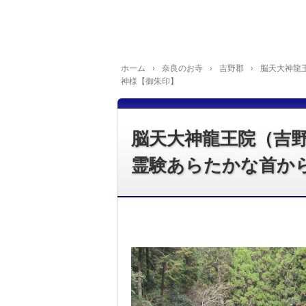
ホーム
›
奈良のお寺
›
吉野郡
›
脳天大神龍
神様【御朱印】
脳天大神龍王院（吉野
霊験あらたかな首か