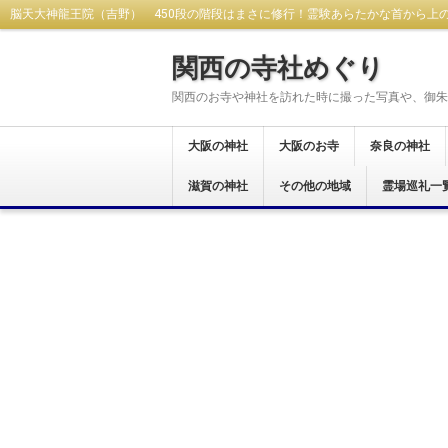
脳天大神龍王院（吉野） 450段の階段はまさに修行！霊験あらたかな首から上
関西の寺社めぐり
関西のお寺や神社を訪れた時に撮った写真や、御朱
大阪の神社
大阪のお寺
奈良の神社
大阪市
東大阪市
八尾市
藤井寺市
富田林市
羽曳野市
柏原市
河内長野市
堺市
大阪狭山市
交野市
松原市
茨木市
岸和田市
和泉市
貝塚市
阪南市
高石市
豊中市
泉佐野市
泉南市
南河内郡
滋賀の神社
大阪市
東大阪市
八尾市
富田林市
河内長野市
羽曳野市
藤井寺市
柏原市
堺市
泉南市
箕面市
和泉市
岸和田市
貝塚市
南河内郡
泉佐野市
豊中市
その他の地域
奈良市
生駒市
桜井市
橿原市
天理市
御所市
葛城市
大和郡山市
宇陀市
生駒郡
磯城郡
吉野郡
北葛城郡
高市郡
霊場巡礼一
大津市
岡山県
西国三十三所
新西国霊場
おおさか十三
大和十三沸霊
大和路秀麗八
河内飛鳥古寺
関西花の寺二
河内西国霊場
大阪新四十八
大阪メトロで
大阪七福神め
港区四社御朱
開運松原六社
西国七福神集