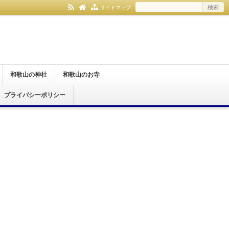
サイトマップ
和歌山の神社
和歌山のお寺
プライバシーポリシー
和歌山市
紀の川市
伊都郡
日高郡
那智勝浦町
和歌山市
橋本市
紀の川市
有田郡
伊都郡
日高郡
那智勝浦町