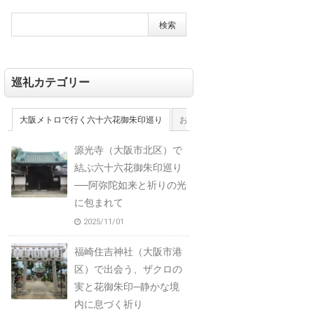
巡礼カテゴリー
大阪メトロで行く六十六花御朱印巡り
おおさか十三佛霊場
大和十三佛
源光寺（大阪市北区）で
結ぶ六十六花御朱印巡り
──阿弥陀如来と祈りの光
に包まれて
2025/11/01
福崎住吉神社（大阪市港
区）で出会う、ザクロの
実と花御朱印─静かな境
内に息づく祈り