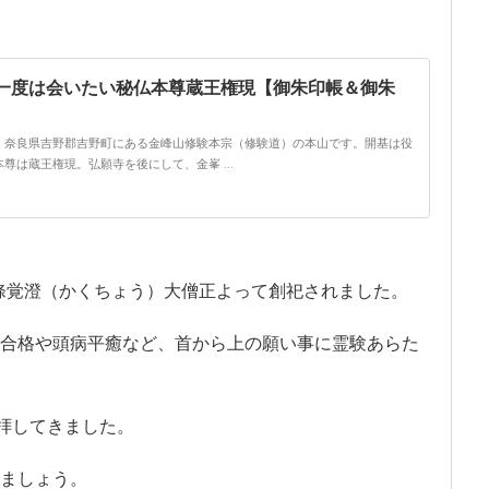
一度は会いたい秘仏本尊蔵王権現【御朱印帳＆御朱
、奈良県吉野郡吉野町にある金峰山修験本宗（修験道）の本山です。開基は役
尊は蔵王権現。弘願寺を後にして、金峯 ...
五條覚澄（かくちょう）大僧正よって創祀されました。
合格や頭病平癒など、首から上の願い事に霊験あらた
参拝してきました。
ましょう。