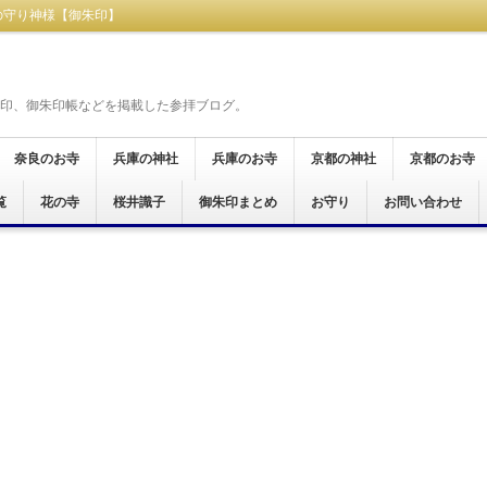
の守り神様【御朱印】
印、御朱印帳などを掲載した参拝ブログ。
奈良のお寺
兵庫の神社
兵庫のお寺
京都の神社
京都のお寺
覧
奈良市
桜井市
天理市
橿原市
御所市
葛城市
大和郡山市
生駒市
五條市
宇陀市
磯城郡
生駒郡
高市郡
吉野郡
北葛城郡
明日香村
花の寺
神戸市
尼崎市
桜井識子
御朱印まとめ
尼崎市
加西市
姫路市
京都市
お守り
お問い合わせ
京都市
宮津市
舞鶴市
木津川市
霊場
仏霊場
場
十八面観音巡礼
霊場
十五ヶ所霊場
願所阿弥陀巡礼
行く六十六花御朱印巡り
ぐり
印巡拝
参り
印めぐり
あじさい