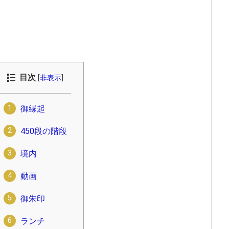
目次
[
非表示
]
御縁起
450段の階段
境内
動画
御朱印
ランチ