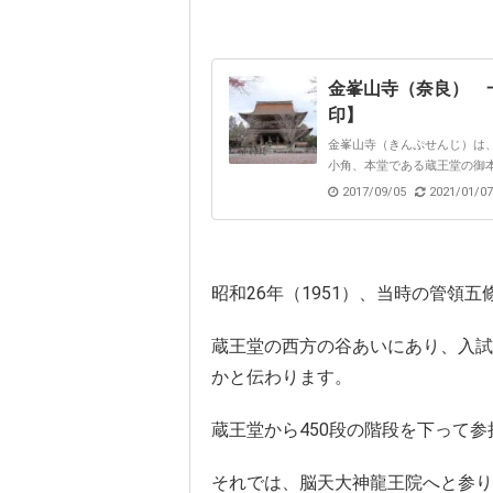
金峯山寺（奈良） 
印】
金峯山寺（きんぷせんじ）は
小角、本堂である蔵王堂の御本
2017/09/05
2021/01/07
昭和26年（1951）、当時の管領
蔵王堂の西方の谷あいにあり、入試
かと伝わります。
蔵王堂から450段の階段を下って
それでは、脳天大神龍王院へと参り