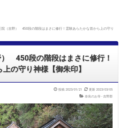
王院（吉野） 450段の階段はまさに修行！霊験あらたかな首から上の守り
） 450段の階段はまさに修行！
ら上の守り神様【御朱印】
投稿
2023/01/21
更新
2023/03/05
奈良のお寺 - 吉野郡