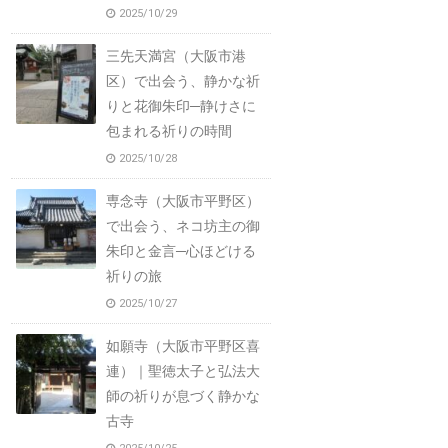
2025/10/29
三先天満宮（大阪市港
区）で出会う、静かな祈
りと花御朱印─静けさに
包まれる祈りの時間
2025/10/28
専念寺（大阪市平野区）
で出会う、ネコ坊主の御
朱印と金言─心ほどける
祈りの旅
2025/10/27
如願寺（大阪市平野区喜
連）｜聖徳太子と弘法大
師の祈りが息づく静かな
古寺