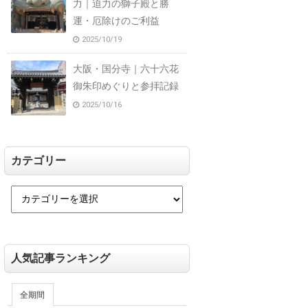
力｜迫力の獅子殿と勝
運・厄除けのご利益
2025/10/19
大阪・国分寺｜六十六花
御朱印めぐりと参拝記録
2025/10/16
カテゴリー
人気記事ランキング
全期間