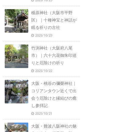
2025/10/25
楯原神社（大阪市平野
区）｜十種神宝と神話が
眠る祈りの古社
2025/10/23
竹渕神社（大阪府八尾
市）｜六十六花御朱印巡
りと厄除けの祈り
2025/10/22
大阪・桃谷の彌榮神社｜
コリアンタウン近くで出
会う厄除けと縁結びの癒
し参拝記
2025/10/21
大阪・難波八阪神社の魅