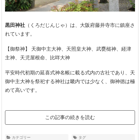
黒田神社
（くろだじんじゃ）は、大阪府藤井寺市に鎮座さ
れています。
【御祭神】
天御中主大神、天照皇大神、武甕槌神、経津
主神、天児屋根命、比咩大神
平安時代初期の延喜式神名帳に載る式内の古社であり、天
御中主大神を祭祀する神社は畿内では少なく、御神徳は極
めて高いです。
この記事の続きを読む
カテゴリー
タグ