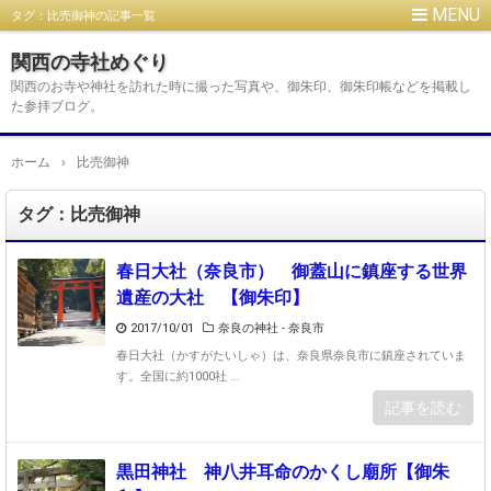
タグ：比売御神の記事一覧
関西の寺社めぐり
関西のお寺や神社を訪れた時に撮った写真や、御朱印、御朱印帳などを掲載し
た参拝ブログ。
ホーム
›
比売御神
タグ：比売御神
春日大社（奈良市） 御蓋山に鎮座する世界
遺産の大社 【御朱印】
2017/10/01
奈良の神社 - 奈良市
春日大社（かすがたいしゃ）は、奈良県奈良市に鎮座されていま
す。全国に約1000社 ...
記事を読む
黒田神社 神八井耳命のかくし廟所【御朱