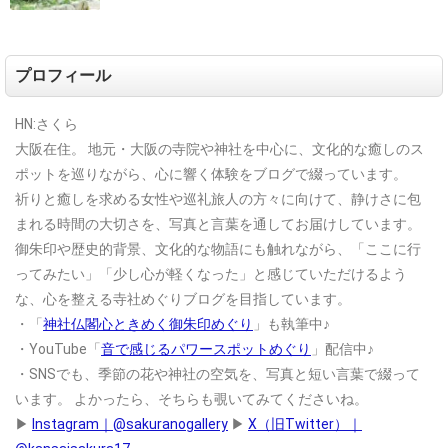
プロフィール
HN:さくら
大阪在住。
地元・大阪の寺院や神社を中心に、文化的な癒しのス
ポットを巡りながら、心に響く体験をブログで綴っています。
祈りと癒しを求める女性や巡礼旅人の方々に向けて、静けさに包
まれる時間の大切さを、写真と言葉を通してお届けしています。
御朱印や歴史的背景、文化的な物語にも触れながら、「ここに行
ってみたい」「少し心が軽くなった」と感じていただけるよう
な、心を整える寺社めぐりブログを目指しています。
・「
神社仏閣心ときめく御朱印めぐり
」も執筆中♪
・YouTube「
音で感じるパワースポットめぐり
」配信中♪
・SNSでも、季節の花や神社の空気を、写真と短い言葉で綴って
います。
よかったら、そちらも覗いてみてくださいね。
▶
Instagram｜@sakuranogallery
▶
X（旧Twitter）｜