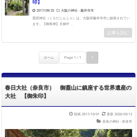
印】
2017/08/25
大阪の神社 - 藤井寺市
黒田神社（くろだじんじゃ）は、大阪府藤井寺市に鎮座されてい
ます。【御祭神】天御中 ...
記事を読む
ホーム
Page 1 / 1
1
春日大社（奈良市） 御蓋山に鎮座する世界遺産の
大社 【御朱印】
投稿 2017/10/01
更新 2026/03/12
奈良の神社 - 奈良市