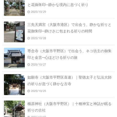
と花御朱印─静かな境内に息づく祈り
2025/10/29
三先天満宮（大阪市港区）で出会う、静かな祈りと
花御朱印─静けさに包まれる祈りの時間
2025/10/28
専念寺（大阪市平野区）で出会う、ネコ坊主の御朱
印と金言─心ほどける祈りの旅
2025/10/27
如願寺（大阪市平野区喜連）｜聖徳太子と弘法大師
の祈りが息づく静かな古寺
2025/10/25
楯原神社（大阪市平野区）｜十種神宝と神話が眠る
祈りの古社