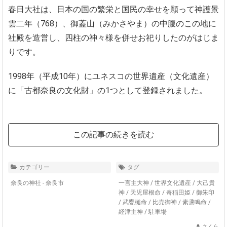
春日大社は、日本の国の繁栄と国民の幸せを願って神護景
雲二年（768）、御蓋山（みかさやま）の中腹のこの地に
社殿を造営し、四柱の神々様を併せお祀りしたのがはじま
りです。
1998年（平成10年）にユネスコの世界遺産（文化遺産）
に「古都奈良の文化財」の1つとして登録されました。
この記事の続きを読む
カテゴリー
タグ
奈良の神社 - 奈良市
一言主大神
/
世界文化遺産
/
大己貴
神
/
天児屋根命
/
奇稲田姫
/
御朱印
/
武甕槌命
/
比売御神
/
素盞鳴命
/
経津主神
/
駐車場
さくら