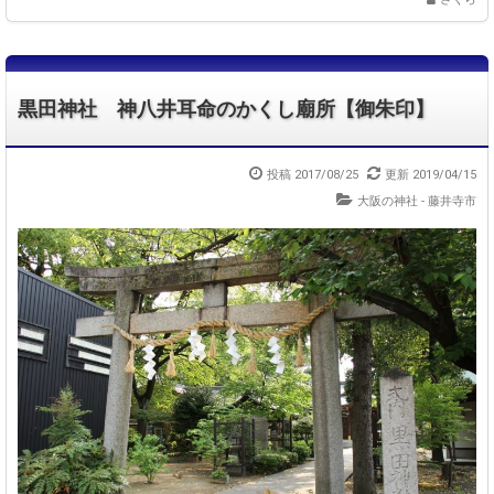
黒田神社 神八井耳命のかくし廟所【御朱印】
投稿 2017/08/25
更新 2019/04/15
大阪の神社 - 藤井寺市