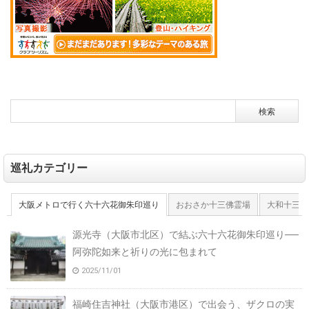
巡礼カテゴリー
大阪メトロで行く六十六花御朱印巡り
おおさか十三佛霊場
大和十三佛
源光寺（大阪市北区）で結ぶ六十六花御朱印巡り──
阿弥陀如来と祈りの光に包まれて
2025/11/01
福崎住吉神社（大阪市港区）で出会う、ザクロの実