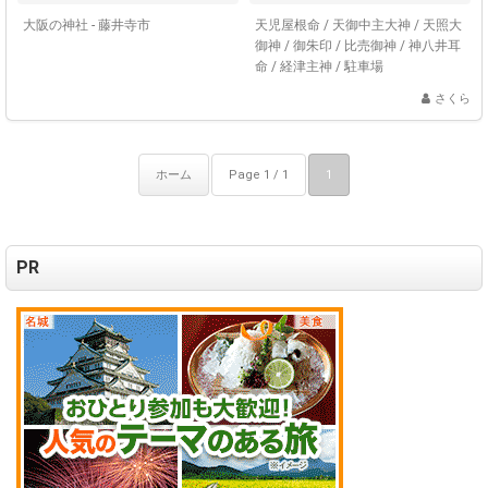
大阪の神社 - 藤井寺市
天児屋根命
/
天御中主大神
/
天照大
御神
/
御朱印
/
比売御神
/
神八井耳
命
/
経津主神
/
駐車場
さくら
ホーム
Page 1 / 1
1
PR