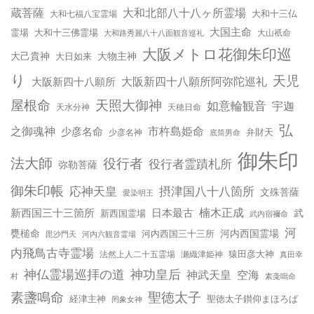
蔵菩薩
大和北部八十八ヶ所霊場
大和十三仏
大和七福八宝霊場
大国主命
霊場
大和十三佛霊場
大和路秀麗八十八面観音巡礼
大山祇命
大阪メトロ花御朱印巡
大己貴神
大物主神
大日如来
り
天児
大阪新四十八願所
大阪新四十八願所阿弥陀巡礼
天照大御神
屋根命
如意輪観音
宇迦
天水分神
天穂日命
弘
之御魂神
市杵島姫命
少彦名命
弁財天
少彦名神
底筒男命
御朱印
法大師
役行者
役行者霊蹟札所
弥勒菩薩
御朱印帳
応神天皇
摂津国八十八箇所
文殊菩薩
愛染明王
楠木正成
新西国三十三箇所
日本最古
武
新西国霊場
武内宿禰命
河
甕槌命
河内西国霊場
河内西国三十三所
毘沙門天
河内六観音霊場
内飛鳥古寺霊場
猿田彦大神
法然上人二十五霊場
瀬織津姫神
真田幸
神仏霊場巡拝の道
神功皇后
神武天皇
空海
村
素戔嗚命
聖徳太子
素盞鳴命
経津主神
聖徳太子鑚仰まほろば
罔象女神