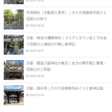
2025/10/23
竹渕神社（大阪府八尾市）｜六十六花御朱印巡りと
厄除けの祈り
2025/10/22
大阪・桃谷の彌榮神社｜コリアンタウン近くで出会
う厄除けと縁結びの癒し参拝記
2025/10/21
大阪・難波八阪神社の魅力｜迫力の獅子殿と勝運・
厄除けのご利益
2025/10/19
大阪・国分寺｜六十六花御朱印めぐりと参拝記録
2025/10/16