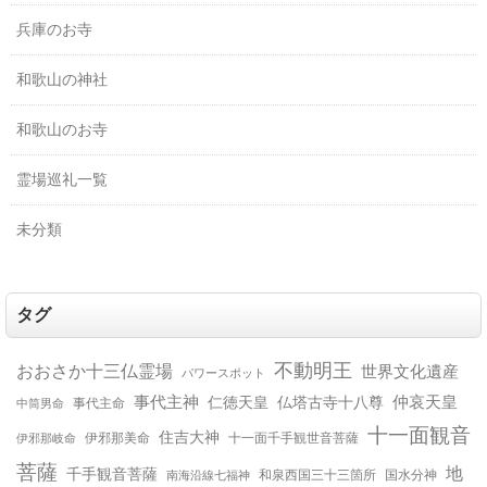
兵庫のお寺
和歌山の神社
和歌山のお寺
霊場巡礼一覧
未分類
タグ
不動明王
おおさか十三仏霊場
世界文化遺産
パワースポット
事代主神
仲哀天皇
仁徳天皇
仏塔古寺十八尊
事代主命
中筒男命
十一面観音
住吉大神
伊邪那岐命
伊邪那美命
十一面千手観世音菩薩
菩薩
地
千手観音菩薩
南海沿線七福神
和泉西国三十三箇所
国水分神