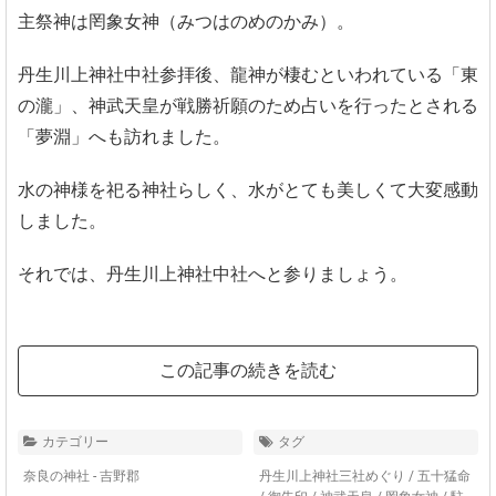
主祭神は罔象女神（みつはのめのかみ）。
丹生川上神社中社参拝後、龍神が棲むといわれている「東
の瀧」、神武天皇が戦勝祈願のため占いを行ったとされる
「夢淵」へも訪れました。
水の神様を祀る神社らしく、水がとても美しくて大変感動
しました。
それでは、丹生川上神社中社へと参りましょう。
この記事の続きを読む
カテゴリー
タグ
奈良の神社 - 吉野郡
丹生川上神社三社めぐり
/
五十猛命