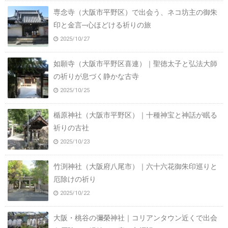
専念寺（大阪市平野区）で出会う、ネコ坊主の御朱
印と金言─心ほどける祈りの旅
2025/10/27
如願寺（大阪市平野区喜連）｜聖徳太子と弘法大師
の祈りが息づく静かな古寺
2025/10/25
楯原神社（大阪市平野区）｜十種神宝と神話が眠る
祈りの古社
2025/10/23
竹渕神社（大阪府八尾市）｜六十六花御朱印巡りと
厄除けの祈り
2025/10/22
大阪・桃谷の彌榮神社｜コリアンタウン近くで出会