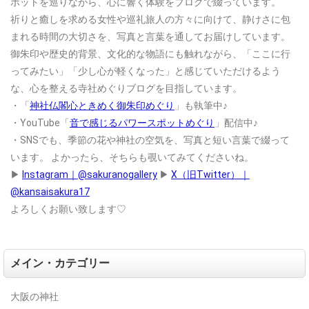
ポットを巡りながら、心に響く体験をブログで綴っています。
祈りと癒しを求める女性や巡礼旅人の方々に向けて、静けさに包
まれる時間の大切さを、写真と言葉を通してお届けしています。
御朱印や歴史的背景、文化的な物語にも触れながら、「ここに行
ってみたい」「少し心が軽くなった」と感じていただけるよう
な、心を整える寺社めぐりブログを目指しています。
・「
神社仏閣心ときめく御朱印めぐり
」も執筆中♪
・YouTube「
音で感じるパワースポットめぐり
」配信中♪
・SNSでも、季節の花や神社の空気を、写真と短い言葉で綴って
います。
よかったら、そちらも覗いてみてくださいね。
▶
Instagram｜@sakuranogallery
▶
X（旧Twitter）｜
@kansaisakura17
よろしくお願い致します♡
メイン・カテゴリー
大阪の神社