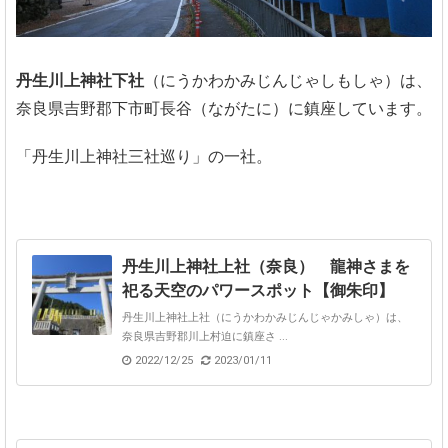
丹生川上神社下社
（にうかわかみじんじゃしもしゃ）は、
奈良県吉野郡下市町長谷（ながたに）に鎮座しています。
「丹生川上神社三社巡り」の一社。
丹生川上神社上社（奈良） 龍神さまを
祀る天空のパワースポット【御朱印】
丹生川上神社上社（にうかわかみじんじゃかみしゃ）は、
奈良県吉野郡川上村迫に鎮座さ ...
2022/12/25
2023/01/11