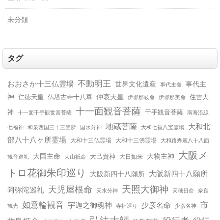
未分類
タグ
不動明王
おおさか十三仏霊場
世界文化遺産
事代主
事代主命
神
仲哀天皇
仁徳天皇
仏塔古寺十八尊
住吉大
伊邪那美命
伊邪那岐命
十一面観音菩薩
神
千手観音菩薩
十一面千手観世音菩薩
南海沿線
地蔵菩薩
大和北
和泉西国三十三箇所
国水分神
大和七福八宝霊場
七福神
部八十八ヶ所霊場
大和十三仏霊場
大和十三佛霊場
大和路秀麗八十八面
大阪メ
大国主命
大物主神
大己貴神
大山祇命
大日如来
観音巡礼
トロ花御朱印巡り
大阪新四十八願所
大阪新四十八願所
天児屋根命
天照大御神
阿弥陀巡礼
天水分神
天穂日命
奈良
如意輪観音
宇迦之御魂神
少彦名命
市
少彦名神
観光
寺社巡り