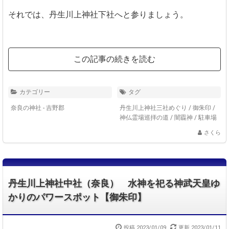
それでは、丹生川上神社下社へと参りましょう。
この記事の続きを読む
カテゴリー
タグ
奈良の神社 - 吉野郡
丹生川上神社三社めぐり
/
御朱印
/
神仏霊場巡拝の道
/
闇龗神
/
駐車場
さくら
丹生川上神社中社（奈良） 水神を祀る神武天皇ゆ
かりのパワースポット【御朱印】
投稿 2023/01/09
更新 2023/01/11