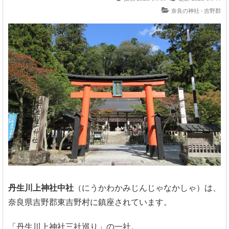
奈良の神社 - 吉野郡
丹生川上神社中社
（にうかわかみじんじゃなかしゃ）は、
奈良県吉野郡東吉野村に鎮座されています。
「丹生川上神社三社巡り」の一社。