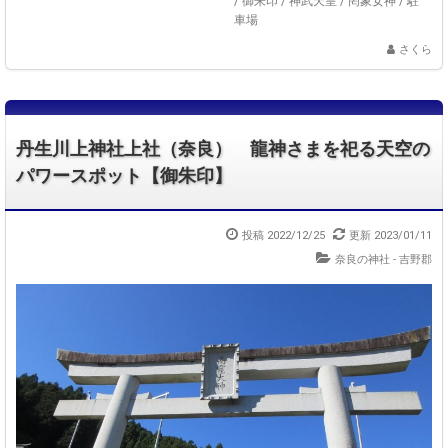
/
御朱印
/
神武天皇
/
罔象女神
/
駐
車場
さくら
丹生川上神社上社（奈良） 龍神さまを祀る天空の
パワースポット【御朱印】
投稿 2022/12/25
更新 2023/01/11
奈良の神社 - 吉野郡