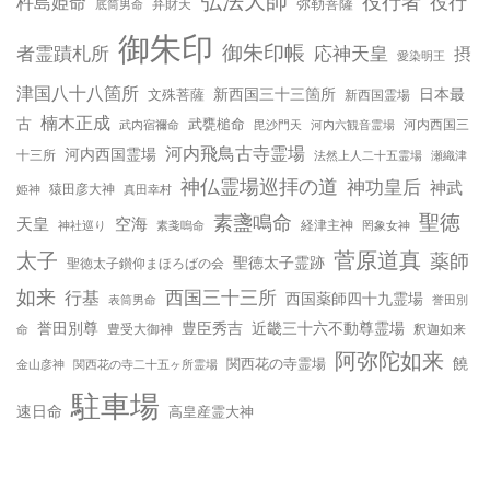
弘法大師
役行者
役行
杵島姫命
弥勒菩薩
弁財天
底筒男命
御朱印
御朱印帳
応神天皇
者霊蹟札所
摂
愛染明王
津国八十八箇所
新西国三十三箇所
日本最
文殊菩薩
新西国霊場
楠木正成
古
武甕槌命
河内西国三
武内宿禰命
毘沙門天
河内六観音霊場
河内飛鳥古寺霊場
河内西国霊場
十三所
法然上人二十五霊場
瀬織津
神仏霊場巡拝の道
神功皇后
神武
姫神
猿田彦大神
真田幸村
聖徳
素盞鳴命
天皇
空海
神社巡り
経津主神
素戔嗚命
罔象女神
太子
菅原道真
薬師
聖徳太子霊跡
聖徳太子鑚仰まほろばの会
如来
行基
西国三十三所
西国薬師四十九霊場
誉田別
表筒男命
誉田別尊
豊臣秀吉
近畿三十六不動尊霊場
命
豊受大御神
釈迦如来
阿弥陀如来
饒
関西花の寺霊場
金山彦神
関西花の寺二十五ヶ所霊場
駐車場
速日命
高皇産霊大神