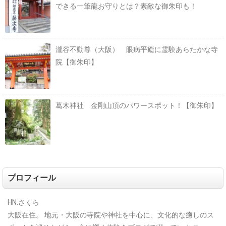
できる一筆龍お守りとは？素敵な御朱印も！
瀧谷不動尊（大阪） 眼病平癒に霊験あらたかな寺
院【御朱印】
葛木神社 金剛山頂のパワースポット！【御朱印】
プロフィール
HN:さくら
大阪在住。
地元・大阪の寺院や神社を中心に、文化的な癒しのス