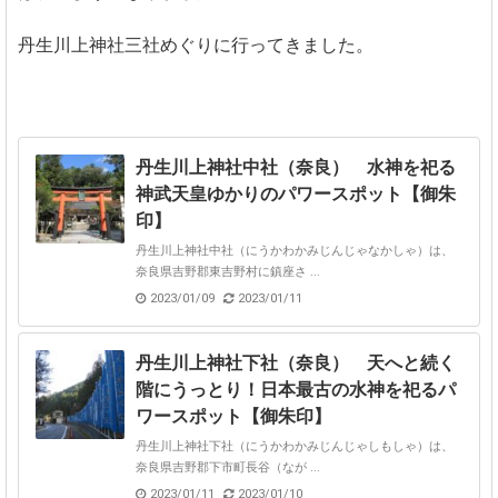
丹生川上神社三社めぐりに行ってきました。
丹生川上神社中社（奈良） 水神を祀る
神武天皇ゆかりのパワースポット【御朱
印】
丹生川上神社中社（にうかわかみじんじゃなかしゃ）は、
奈良県吉野郡東吉野村に鎮座さ ...
2023/01/09
2023/01/11
丹生川上神社下社（奈良） 天へと続く
階にうっとり！日本最古の水神を祀るパ
ワースポット【御朱印】
丹生川上神社下社（にうかわかみじんじゃしもしゃ）は、
奈良県吉野郡下市町長谷（なが ...
2023/01/11
2023/01/10