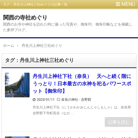
タグ：丹生川上神社三社めぐりの記事一覧
関西の寺社めぐり
関西のお寺や神社を訪れた時に撮った写真や、御朱印、御朱印帳などを掲載し
た参拝ブログ。
ホーム
›
丹生川上神社三社めぐり
タグ：丹生川上神社三社めぐり
丹生川上神社下社（奈良） 天へと続く階に
うっとり！日本最古の水神を祀るパワースポ
ット【御朱印】
2023/01/11
奈良の神社 - 吉野郡
丹生川上神社下社（にうかわかみじんじゃしもしゃ）は、奈良県
吉野郡下市町長谷（なが ...
記事を読む