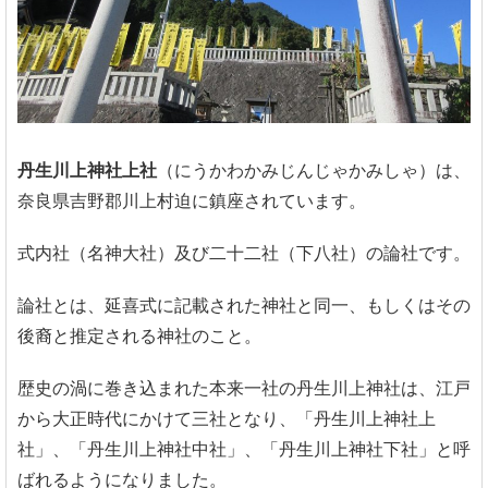
丹生川上神社上社
（にうかわかみじんじゃかみしゃ）は、
奈良県吉野郡川上村迫に鎮座されています。
式内社（名神大社）及び二十二社（下八社）の論社です。
論社とは、延喜式に記載された神社と同一、もしくはその
後裔と推定される神社のこと。
歴史の渦に巻き込まれた本来一社の丹生川上神社は、江戸
から大正時代にかけて三社となり、「丹生川上神社上
社」、「丹生川上神社中社」、「丹生川上神社下社」と呼
ばれるようになりました。