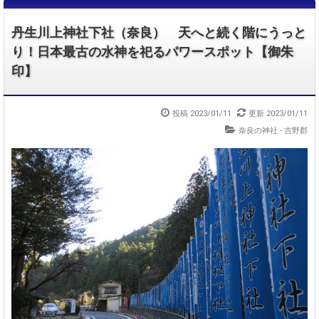
丹生川上神社下社（奈良） 天へと続く階にうっと
り！日本最古の水神を祀るパワースポット【御朱
印】
投稿 2023/01/11
更新 2023/01/11
奈良の神社 - 吉野郡