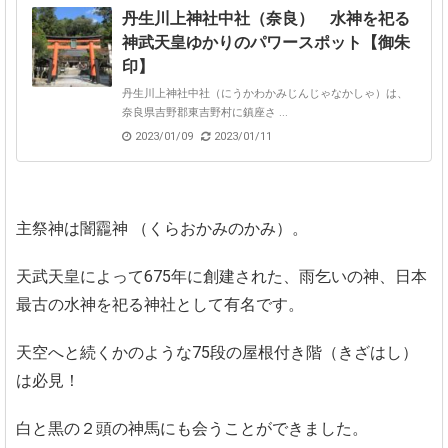
丹生川上神社中社（奈良） 水神を祀る
神武天皇ゆかりのパワースポット【御朱
印】
丹生川上神社中社（にうかわかみじんじゃなかしゃ）は、
奈良県吉野郡東吉野村に鎮座さ ...
2023/01/09
2023/01/11
主祭神は闇龗神 （くらおかみのかみ）。
天武天皇によって675年に創建された、雨乞いの神、日本
最古の水神を祀る神社として有名です。
天空へと続くかのような75段の屋根付き階（きざはし）
は必見！
白と黒の２頭の神馬にも会うことができました。