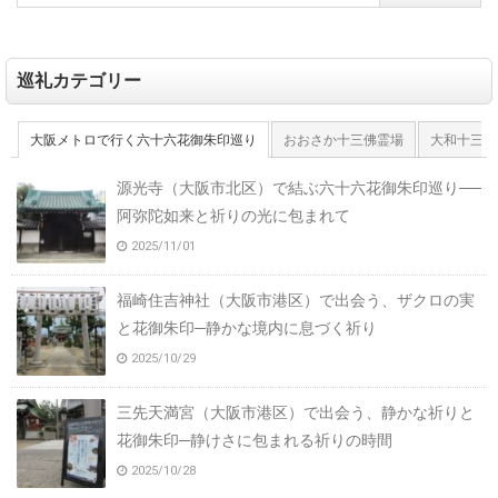
巡礼カテゴリー
大阪メトロで行く六十六花御朱印巡り
おおさか十三佛霊場
大和十三佛
源光寺（大阪市北区）で結ぶ六十六花御朱印巡り──
阿弥陀如来と祈りの光に包まれて
2025/11/01
福崎住吉神社（大阪市港区）で出会う、ザクロの実
と花御朱印─静かな境内に息づく祈り
2025/10/29
三先天満宮（大阪市港区）で出会う、静かな祈りと
花御朱印─静けさに包まれる祈りの時間
2025/10/28