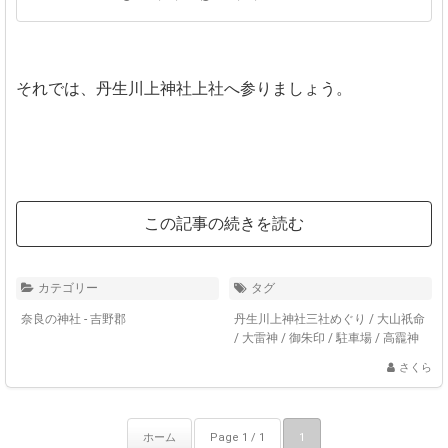
それでは、丹生川上神社上社へ参りましょう。
この記事の続きを読む
カテゴリー
タグ
奈良の神社 - 吉野郡
丹生川上神社三社めぐり
/
大山祇命
/
大雷神
/
御朱印
/
駐車場
/
高龗神
さくら
ホーム
Page 1 / 1
1