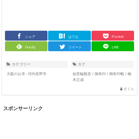
シェア
はてな
Pocket
feedly
ツイート
LINE
カテゴリー
タグ
大阪のお寺 - 河内長野市
如意輪観音
/
御朱印
/
御朱印帳
/
楠
木正成
さくら
スポンサーリンク