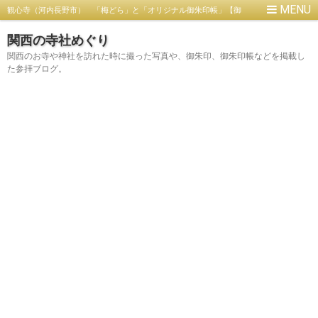
観心寺（河内長野市） 「梅どら」と「オリジナル御朱印帳」【御
朱印】
関西の寺社めぐり
関西のお寺や神社を訪れた時に撮った写真や、御朱印、御朱印帳などを掲載し
た参拝ブログ。