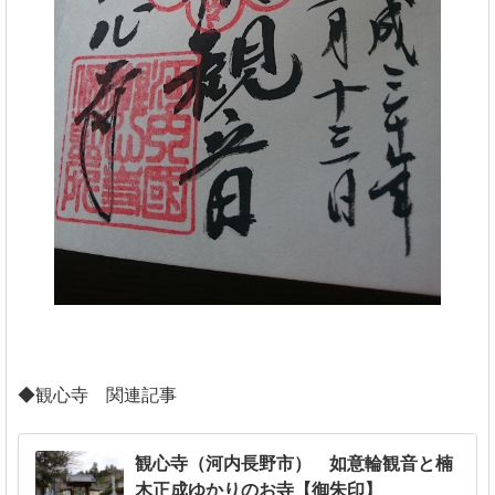
◆観心寺 関連記事
観心寺（河内長野市） 如意輪観音と楠
木正成ゆかりのお寺【御朱印】