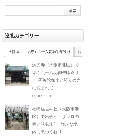
巡礼カテゴリー
大阪メトロで行く六十六花御朱印巡り
おおさか十三佛霊場
大和十三佛
源光寺（大阪市北区）で
結ぶ六十六花御朱印巡り
──阿弥陀如来と祈りの光
に包まれて
2025/11/01
福崎住吉神社（大阪市港
区）で出会う、ザクロの
実と花御朱印─静かな境
内に息づく祈り