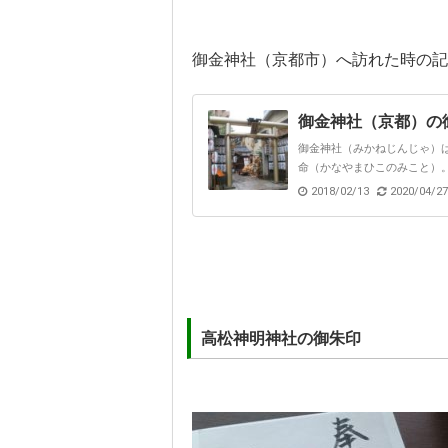
御金神社（京都市）へ訪れた時の記
御金神社（京都）の
御金神社（みかねじんじゃ）
命（かなやまひこのみこと）。
2018/02/13
2020/04/27
高松神明神社の御朱印