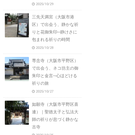
2025/10/29
三先天満宮（大阪市港
区）で出会う、静かな祈
りと花御朱印─静けさに
包まれる祈りの時間
2025/10/28
専念寺（大阪市平野区）
で出会う、ネコ坊主の御
朱印と金言─心ほどける
祈りの旅
2025/10/27
如願寺（大阪市平野区喜
連）｜聖徳太子と弘法大
師の祈りが息づく静かな
古寺