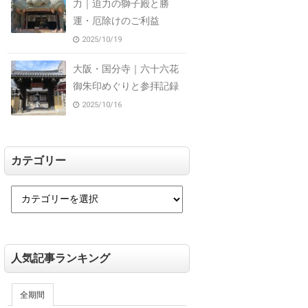
力｜迫力の獅子殿と勝
運・厄除けのご利益
2025/10/19
大阪・国分寺｜六十六花
御朱印めぐりと参拝記録
2025/10/16
カテゴリー
人気記事ランキング
全期間