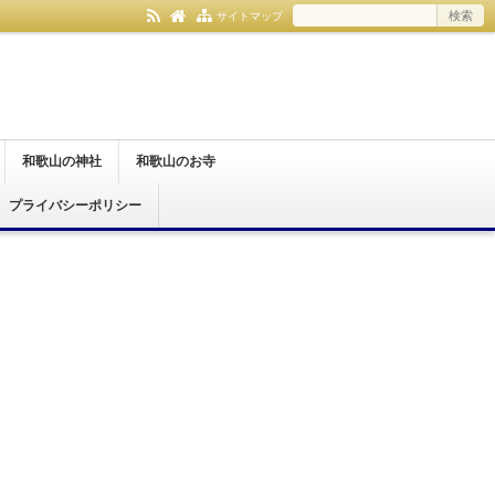
サイトマップ
和歌山の神社
和歌山のお寺
プライバシーポリシー
和歌山市
紀の川市
伊都郡
日高郡
那智勝浦町
和歌山市
橋本市
紀の川市
有田郡
伊都郡
日高郡
那智勝浦町