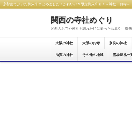
京都府で頂いた御朱印まとめました！かわいい＆限定御朱印も！～神社・お寺～
関西の寺社めぐり
関西のお寺や神社を訪れた時に撮った写真や、御朱
大阪の神社
大阪のお寺
奈良の神社
大阪市
東大阪市
八尾市
藤井寺市
富田林市
羽曳野市
柏原市
河内長野市
堺市
大阪狭山市
交野市
松原市
茨木市
岸和田市
和泉市
貝塚市
阪南市
高石市
豊中市
泉佐野市
泉南市
南河内郡
滋賀の神社
大阪市
東大阪市
八尾市
富田林市
河内長野市
羽曳野市
藤井寺市
柏原市
堺市
泉南市
箕面市
和泉市
岸和田市
貝塚市
南河内郡
泉佐野市
豊中市
その他の地域
奈良市
生駒市
桜井市
橿原市
天理市
御所市
葛城市
大和郡山市
宇陀市
生駒郡
磯城郡
吉野郡
北葛城郡
高市郡
霊場巡礼一
大津市
岡山県
西国三十三所
新西国霊場
おおさか十三
大和十三沸霊
大和路秀麗八
河内飛鳥古寺
関西花の寺二
河内西国霊場
大阪新四十八
大阪メトロで
大阪七福神め
港区四社御朱
開運松原六社
西国七福神集