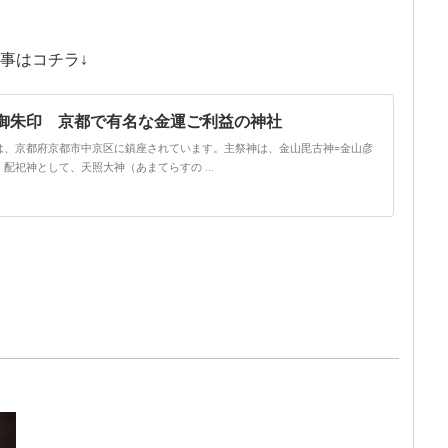
事はコチラ↓
御朱印 京都で有名な金運ご利益の神社
は、京都府京都市中京区に鎮座されています。主祭神は、金山毘古神=金山彦
配祀神として、天照大神（あまてらすの ...