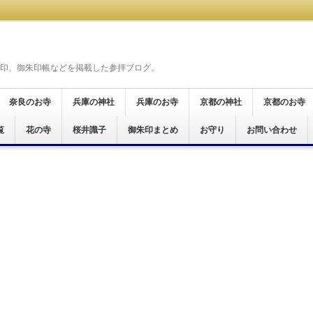
印、御朱印帳などを掲載した参拝ブログ。
奈良のお寺
兵庫の神社
兵庫のお寺
京都の神社
京都のお寺
覧
奈良市
桜井市
天理市
橿原市
御所市
葛城市
大和郡山市
生駒市
五條市
宇陀市
磯城郡
生駒郡
高市郡
吉野郡
北葛城郡
明日香村
花の寺
神戸市
尼崎市
桜井識子
御朱印まとめ
尼崎市
加西市
姫路市
京都市
お守り
お問い合わせ
京都市
宮津市
舞鶴市
木津川市
霊場
仏霊場
場
十八面観音巡礼
霊場
十五ヶ所霊場
願所阿弥陀巡礼
行く六十六花御朱印巡り
ぐり
印巡拝
参り
印めぐり
あじさい