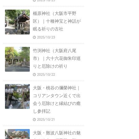
2025/10/25
楯原神社（大阪市平野
区）｜十種神宝と神話が
眠る祈りの古社
2025/10/23
竹渕神社（大阪府八尾
市）｜六十六花御朱印巡
りと厄除けの祈り
2025/10/22
大阪・桃谷の彌榮神社｜
コリアンタウン近くで出
会う厄除けと縁結びの癒
し参拝記
2025/10/21
大阪・難波八阪神社の魅