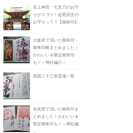
石上神宮 七支刀のお守
りがスゴイ！起死回生の
お守りって？【御朱印】
大阪府で頂いた御朱印・
御朱印帳まとめました！
かわいい＆限定御朱印
も！～神社編①～
西国三十三所霊場一覧
奈良県で頂いた御朱印ま
とめました！かわいい＆
限定御朱印も！～神社編
～