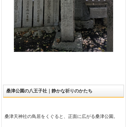
桑津公園の八王子社｜静かな祈りのかたち
桑津天神社の鳥居をくぐると、正面に広がる桑津公園。