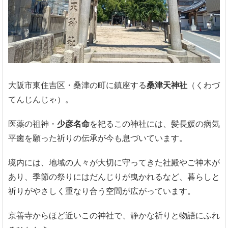
大阪市東住吉区・桑津の町に鎮座する
桑津天神社
（くわづ
てんじんじゃ）。
医薬の祖神・
少彦名命
を祀るこの神社には、髪長媛の病気
平癒を願った祈りの伝承が今も息づいています。
境内には、地域の人々が大切に守ってきた社殿やご神木が
あり、季節の祭りにはだんじりが曳かれるなど、暮らしと
祈りがやさしく重なり合う空間が広がっています。
京善寺からほど近いこの神社で、静かな祈りと物語にふれ