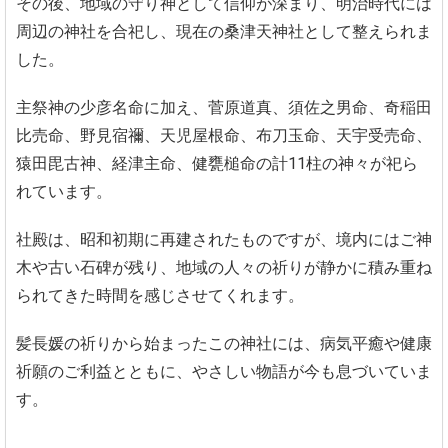
その後、地域の守り神として信仰が深まり、明治時代には
周辺の神社を合祀し、現在の桑津天神社として整えられま
した。
主祭神の少彦名命に加え、菅原道真、須佐之男命、奇稲田
比売命、野見宿禰、天児屋根命、布刀玉命、天宇受売命、
猿田毘古神、経津主命、健甕槌命の計11柱の神々が祀ら
れています。
社殿は、昭和初期に再建されたものですが、境内にはご神
木や古い石碑が残り、地域の人々の祈りが静かに積み重ね
られてきた時間を感じさせてくれます。
髪長媛の祈りから始まったこの神社には、病気平癒や健康
祈願のご利益とともに、やさしい物語が今も息づいていま
す。