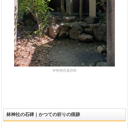
伊勢神宮遥拝所
林神社の石碑｜かつての祈りの痕跡