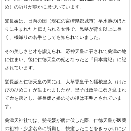
め）の祈りが静かに息づいています。
髪長媛は、日向の国（現在の宮崎県都城市）早水池のほと
りに生まれたと伝えられる女性で、黒髪が背丈以上に長
く、機織りの名手としても知られていました。
その美しさと才を讃えられ、応神天皇に召されて桑津の地
に住まい、後に仁徳天皇の妃となったと『日本書紀』に記
されています。
髪長媛と仁徳天皇の間には、大草香皇子と幡梭皇女（はた
びのひめこ）が生まれましたが、皇子は政争に巻き込まれ
て命を落とし、髪長媛と娘のその後は不明とされていま
す。
桑津天神社では、髪長媛が病に伏した際、仁徳天皇が医薬
の祖神・少彦名命に祈願し、快癒したことをきっかけに少