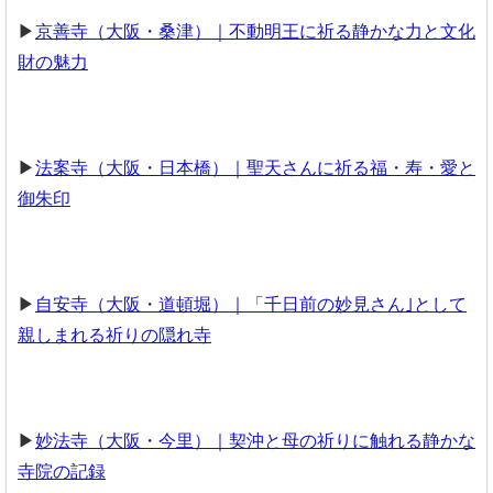
▶︎
京善寺（大阪・桑津）｜不動明王に祈る静かな力と文化
財の魅力
▶︎
法案寺（大阪・日本橋）｜聖天さんに祈る福・寿・愛と
御朱印
▶︎
自安寺（大阪・道頓堀）｜「千日前の妙見さん｣として
親しまれる祈りの隠れ寺
▶︎
妙法寺（大阪・今里）｜契沖と母の祈りに触れる静かな
寺院の記録