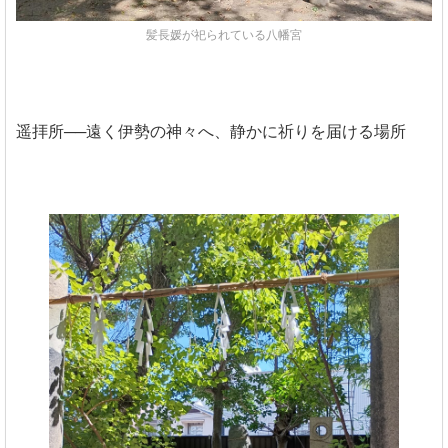
髪長媛が祀られている八幡宮
遥拝所──遠く伊勢の神々へ、静かに祈りを届ける場所