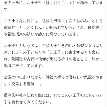
その一角に、八王子社（はちおうじしゃ）が鎮座していま
す。
この小さなお社には、須佐之男命（すさのおのみこと）と
歳徳神（としとくじん）が祀られているとされ、疫病除け
や福徳招来の祈りが静かに息づいています。
八王子社という名は、牛頭天王とその妃・頗梨采女（はり
さいじょ）の子どもたち「八王子」に由来するとも言わ
れ、陰陽道や古代の信仰が重なる祈りの場として、静かに
地域に根ざしています。
公園の中にありながら、神社の祈りと暮らしの気配がやさ
しく交差する場所──。
桑津天神社を訪れた際には、ぜひこの八王子社にもそっと
手を合わせてみてください。