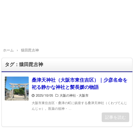
ホーム
›
猿田毘古神
タグ：猿田毘古神
桑津天神社（大阪市東住吉区）｜少彦名命を
祀る静かな神社と髪長媛の物語
2025/10/05
大阪の神社 - 大阪市
大阪市東住吉区・桑津の町に鎮座する桑津天神社（くわづてんじ
んじゃ）。医薬の祖神・ ...
記事を読む