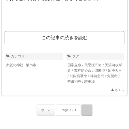
この記事の続きを読む
カテゴリー
タグ
大阪の神社 - 阪南市
国常立命
/
天忍穂耳命
/
天湯河板挙
命
/
市杵島姫命
/
御朱印
/
応神天皇
/
武内宿禰命
/
神功皇后
/
角凝命
/
誉田別尊
/
駐車場
さくら
ホーム
Page 1 / 1
1