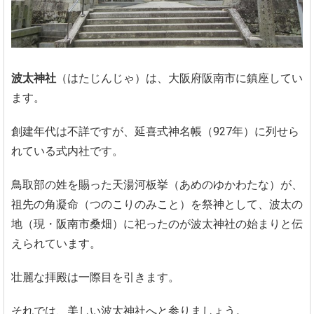
波太神社
（はたじんじゃ）は、大阪府阪南市に鎮座してい
ます。
創建年代は不詳ですが、延喜式神名帳（927年）に列せら
れている式内社です。
鳥取部の姓を賜った天湯河板挙（あめのゆかわたな）が、
祖先の角凝命（つのこりのみこと）を祭神として、波太の
地（現・阪南市桑畑）に祀ったのが波太神社の始まりと伝
えられています。
壮麗な拝殿は一際目を引きます。
それでは、美しい波太神社へと参りましょう。