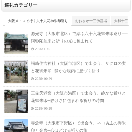
巡礼カテゴリー
大阪メトロで行く六十六花御朱印巡り
おおさか十三佛霊場
大和十三佛
源光寺（大阪市北区）で結ぶ六十六花御朱印巡り──
阿弥陀如来と祈りの光に包まれて
2025/11/01
福崎住吉神社（大阪市港区）で出会う、ザクロの実
と花御朱印─静かな境内に息づく祈り
2025/10/29
三先天満宮（大阪市港区）で出会う、静かな祈りと
花御朱印─静けさに包まれる祈りの時間
2025/10/28
専念寺（大阪市平野区）で出会う、ネコ坊主の御朱
印と金言─心ほどける祈りの旅