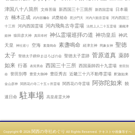
津国八十八箇所
新西国三十三箇所
日本最
文殊菩薩
新西国霊場
楠木正成
古
武甕槌命
河内西国三
武内宿禰命
毘沙門天
河内六観音霊場
河内飛鳥古寺霊場
河内西国霊場
十三所
法然上人二十五霊場
瀬織津
神仏霊場巡拝の道
神功皇后
神武
姫神
猿田彦大神
真田幸村
聖徳
素盞鳴命
天皇
空海
神社巡り
経津主神
素戔嗚命
罔象女神
太子
菅原道真
薬師
聖徳太子霊跡
聖徳太子鑚仰まほろばの会
如来
行基
西国三十三所
西国薬師四十九霊場
誉田別
表筒男命
誉田別尊
豊臣秀吉
近畿三十六不動尊霊場
命
豊受大御神
釈迦如来
阿弥陀如来
饒
関西花の寺霊場
金山彦神
関西花の寺二十五ヶ所霊場
駐車場
速日命
高皇産霊大神
関西の寺社めぐり
Copyright © 2026
All Rights Reserved.
テキストや画像等すべ