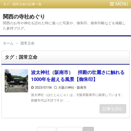
タグ：国常立命の記事一覧
関西の寺社めぐり
関西のお寺や神社を訪れた時に撮った写真や、御朱印、御朱印帳などを掲載し
た参拝ブログ。
ホーム
›
国常立命
タグ：国常立命
波太神社（阪南市） 拝殿の壮麗さに触れる
1000年を超える風景【御朱印】
2023/07/06
大阪の神社 - 阪南市
波太神社（はたじんじゃ）は、大阪府阪南市に鎮座しています。
創建年代は不詳ですが、 ...
記事を読む