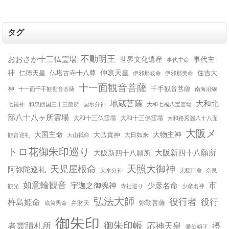
タグ
不動明王
おおさか十三仏霊場
世界文化遺産
事代主
事代主命
神
仲哀天皇
仁徳天皇
仏塔古寺十八尊
住吉大
伊邪那美命
伊邪那岐命
十一面観音菩薩
神
千手観音菩薩
十一面千手観世音菩薩
南海沿線
地蔵菩薩
大和北
和泉西国三十三箇所
国水分神
大和七福八宝霊場
七福神
部八十八ヶ所霊場
大和十三仏霊場
大和十三佛霊場
大和路秀麗八十八面
大阪メ
大国主命
大物主神
大己貴神
大山祇命
大日如来
観音巡礼
トロ花御朱印巡り
大阪新四十八願所
大阪新四十八願所
天児屋根命
天照大御神
阿弥陀巡礼
天水分神
天穂日命
奈良
如意輪観音
宇迦之御魂神
少彦名命
市
少彦名神
観光
寺社巡り
弘法大師
役行者
役行
杵島姫命
弥勒菩薩
弁財天
底筒男命
御朱印
御朱印帳
応神天皇
者霊蹟札所
摂
愛染明王