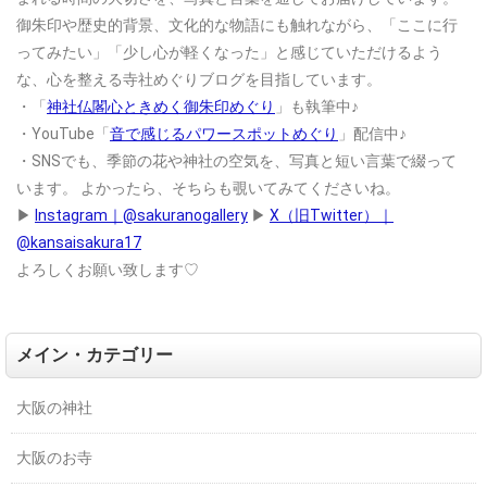
御朱印や歴史的背景、文化的な物語にも触れながら、「ここに行
ってみたい」「少し心が軽くなった」と感じていただけるよう
な、心を整える寺社めぐりブログを目指しています。
・「
神社仏閣心ときめく御朱印めぐり
」も執筆中♪
・YouTube「
音で感じるパワースポットめぐり
」配信中♪
・SNSでも、季節の花や神社の空気を、写真と短い言葉で綴って
います。
よかったら、そちらも覗いてみてくださいね。
▶
Instagram｜@sakuranogallery
▶
X（旧Twitter）｜
@kansaisakura17
よろしくお願い致します♡
メイン・カテゴリー
大阪の神社
大阪のお寺