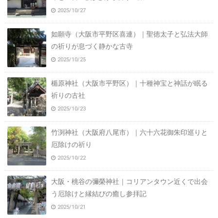
2025/10/27
如願寺（大阪市平野区喜連）｜聖徳太子と弘法大師
の祈りが息づく静かな古寺
2025/10/25
楯原神社（大阪市平野区）｜十種神宝と神話が眠る
祈りの古社
2025/10/23
竹渕神社（大阪府八尾市）｜六十六花御朱印巡りと
厄除けの祈り
2025/10/22
大阪・桃谷の彌榮神社｜コリアンタウン近くで出会
う厄除けと縁結びの癒し参拝記
2025/10/21