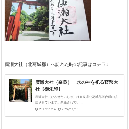
廣瀬大社（北葛城郡）へ訪れた時の記事はコチラ↓
廣瀬大社（奈良） 水の神を祀る官幣大
社【御朱印】
廣瀬大社（ひろせたいしゃ）は奈良県北葛城郡河合町に鎮
座されています。鎮座されてい ...
2017/11/14
2024/11/10