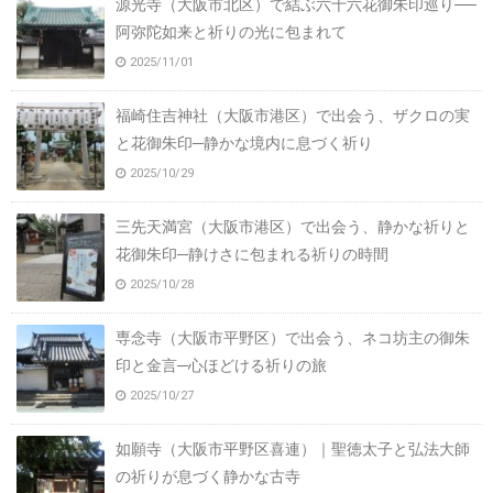
源光寺（大阪市北区）で結ぶ六十六花御朱印巡り──
阿弥陀如来と祈りの光に包まれて
2025/11/01
福崎住吉神社（大阪市港区）で出会う、ザクロの実
と花御朱印─静かな境内に息づく祈り
2025/10/29
三先天満宮（大阪市港区）で出会う、静かな祈りと
花御朱印─静けさに包まれる祈りの時間
2025/10/28
専念寺（大阪市平野区）で出会う、ネコ坊主の御朱
印と金言─心ほどける祈りの旅
2025/10/27
如願寺（大阪市平野区喜連）｜聖徳太子と弘法大師
の祈りが息づく静かな古寺