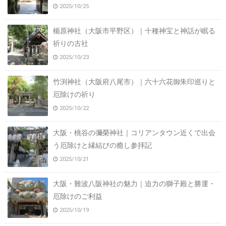
2025/10/25
楯原神社（大阪市平野区）｜十種神宝と神話が眠る
祈りの古社
2025/10/23
竹渕神社（大阪府八尾市）｜六十六花御朱印巡りと
厄除けの祈り
2025/10/22
大阪・桃谷の彌榮神社｜コリアンタウン近くで出会
う厄除けと縁結びの癒し参拝記
2025/10/21
大阪・難波八阪神社の魅力｜迫力の獅子殿と勝運・
厄除けのご利益
2025/10/19