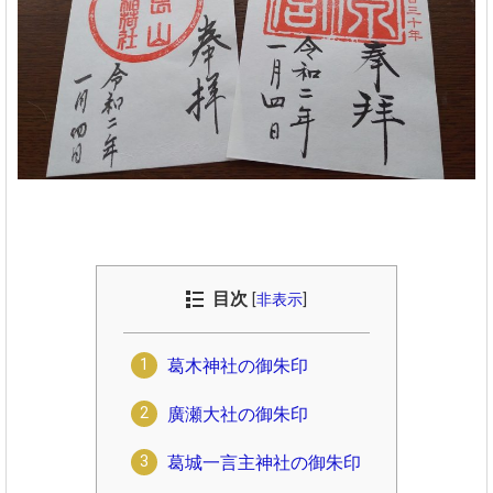
目次
[
非表示
]
葛木神社の御朱印
廣瀬大社の御朱印
葛城一言主神社の御朱印