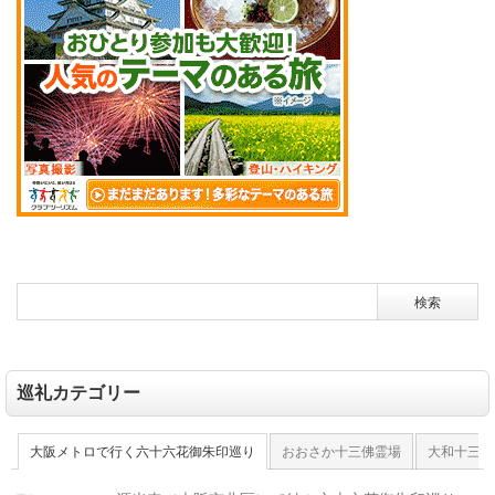
巡礼カテゴリー
大阪メトロで行く六十六花御朱印巡り
おおさか十三佛霊場
大和十三佛