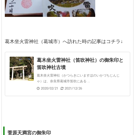
葛木坐火雷神社（葛城市）へ訪れた時の記事はコチラ↓
葛木坐火雷神社（笛吹神社）の御朱印と
笛吹神社古墳
葛木坐火雷神社（かつらきにいますほのいかづちじんじ
ゃ）は、奈良県葛城市笛吹にある ...
2020/02/21
2021/12/26
菅原天満宮の御朱印