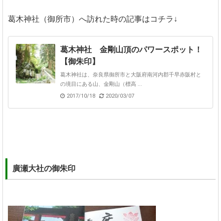
葛木神社（御所市）へ訪れた時の記事はコチラ↓
葛木神社 金剛山頂のパワースポット！
【御朱印】
葛木神社は、奈良県御所市と大阪府南河内郡千早赤阪村と
の境目にある山、金剛山（標高 ...
2017/10/18
2020/03/07
廣瀬大社の御朱印