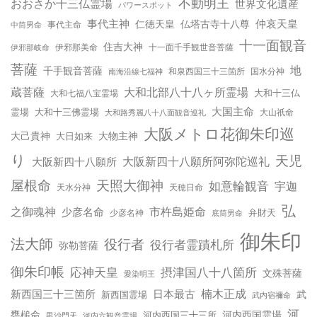
不動明王
おおさか十三仏霊場
世界文化遺産
パワースポット
事代主神
仲哀天皇
仁徳天皇
仏塔古寺十八尊
事代主命
中筒男命
十一面観音
住吉大神
伊邪那岐命
伊邪那美命
十一面千手観世音菩薩
菩薩
地
千手観音菩薩
南海沿線七福神
和泉西国三十三箇所
国水分神
蔵菩薩
大和北部八十八ヶ所霊場
大和十三仏
大和七福八宝霊場
大国主命
霊場
大和十三佛霊場
大和路秀麗八十八面観音巡礼
大山祇命
大阪メトロ花御朱印巡
大己貴神
大物主神
大日如来
り
天児
大阪新四十八願所
大阪新四十八願所阿弥陀巡礼
天照大御神
屋根命
如意輪観音
宇迦
天水分神
天穂日命
弘
之御魂神
市杵島姫命
少彦名命
弁財天
少彦名神
底筒男命
御朱印
法大師
役行者
役行者霊蹟札所
弥勒菩薩
御朱印帳
応神天皇
摂津国八十八箇所
文殊菩薩
愛染明王
楠木正成
新西国三十三箇所
日本最古
武
新西国霊場
武内宿禰命
河
甕槌命
河内西国霊場
河内西国三十三所
毘沙門天
河内六観音霊場