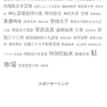
内飛鳥古寺霊場
猿田彦大神
法然上人二十五霊場
瀬織津姫神
真田幸
神仏霊場巡拝の道
神功皇后
神武天皇
空海
村
素戔嗚命
聖徳太子
素盞鳴命
経津主神
聖徳太子鑚仰まほろば
罔象女神
菅原道真
薬師如来
西
行基
聖徳太子霊跡
の会
表筒男命
国三十三所
西国薬師四十九霊場
誉田別尊
豊受大御
誉田別命
近畿三十六不動尊霊場
豊臣秀吉
神
釈迦如来
金山彦神
関西花の寺
駐
阿弥陀如来
饒速日命
関西花の寺霊場
二十五ヶ所霊場
車場
高皇産霊大神
高龗神
スポンサーリンク