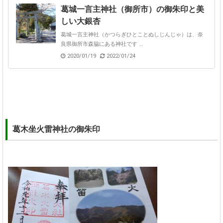
葛城一言主神社（御所市）の御朱印と美
しい大銀杏
葛城一言主神社（かつらぎひとことぬしじんじゃ）は、奈
良県御所市森脇にある神社です ...
2020/01/19
2022/01/24
葛木坐火雷神社の御朱印