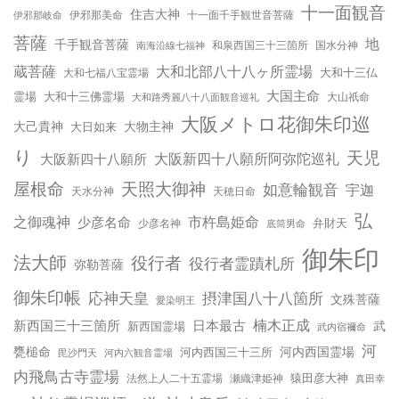
十一面観音
住吉大神
伊邪那岐命
伊邪那美命
十一面千手観世音菩薩
菩薩
地
千手観音菩薩
南海沿線七福神
和泉西国三十三箇所
国水分神
蔵菩薩
大和北部八十八ヶ所霊場
大和十三仏
大和七福八宝霊場
大国主命
霊場
大和十三佛霊場
大和路秀麗八十八面観音巡礼
大山祇命
大阪メトロ花御朱印巡
大己貴神
大物主神
大日如来
り
天児
大阪新四十八願所
大阪新四十八願所阿弥陀巡礼
天照大御神
屋根命
如意輪観音
宇迦
天水分神
天穂日命
弘
之御魂神
市杵島姫命
少彦名命
弁財天
少彦名神
底筒男命
御朱印
法大師
役行者
役行者霊蹟札所
弥勒菩薩
御朱印帳
応神天皇
摂津国八十八箇所
文殊菩薩
愛染明王
楠木正成
新西国三十三箇所
日本最古
武
新西国霊場
武内宿禰命
河
甕槌命
河内西国霊場
河内西国三十三所
毘沙門天
河内六観音霊場
内飛鳥古寺霊場
猿田彦大神
法然上人二十五霊場
瀬織津姫神
真田幸