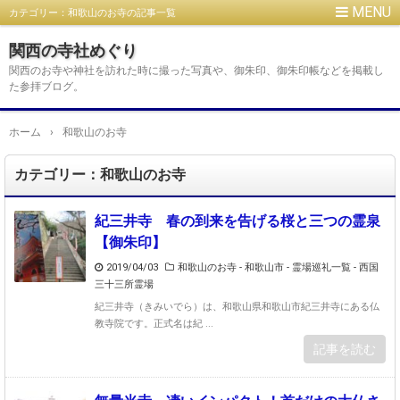
カテゴリー：和歌山のお寺の記事一覧
関西の寺社めぐり
関西のお寺や神社を訪れた時に撮った写真や、御朱印、御朱印帳などを掲載し
た参拝ブログ。
ホーム
›
和歌山のお寺
カテゴリー：和歌山のお寺
紀三井寺 春の到来を告げる桜と三つの霊泉
【御朱印】
2019/04/03
和歌山のお寺 - 和歌山市
-
霊場巡礼一覧 - 西国
三十三所霊場
紀三井寺（きみいでら）は、和歌山県和歌山市紀三井寺にある仏
教寺院です。正式名は紀 ...
記事を読む