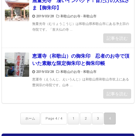
無量光寺 凄いインパクト！首だけの大仏さ
ま【御朱印】
2019/03/28
和歌山のお寺 - 和歌山市
無量光寺（むりょうこうじ）は和歌山県和歌山市にある浄土宗の
寺院です。「首大仏の寺 ...
記事を読む
恵運寺（和歌山）の御朱印 忍者のお寺で頂
いた素敵な限定御朱印と御朱印帳
2019/03/28
和歌山のお寺 - 和歌山市
恵運寺（えうんじ、えいうんじ）は和歌山県和歌山市吹上にある
曹洞宗の寺院です。山本 ...
記事を読む
ホーム
Page 4 / 4
1
2
3
4