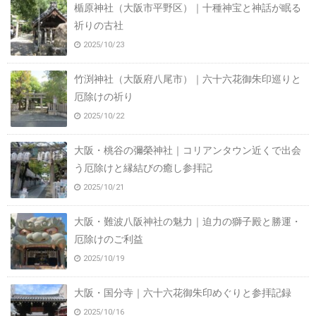
楯原神社（大阪市平野区）｜十種神宝と神話が眠る
祈りの古社
2025/10/23
竹渕神社（大阪府八尾市）｜六十六花御朱印巡りと
厄除けの祈り
2025/10/22
大阪・桃谷の彌榮神社｜コリアンタウン近くで出会
う厄除けと縁結びの癒し参拝記
2025/10/21
大阪・難波八阪神社の魅力｜迫力の獅子殿と勝運・
厄除けのご利益
2025/10/19
大阪・国分寺｜六十六花御朱印めぐりと参拝記録
2025/10/16