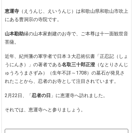
恵運寺
（えうんじ、えいうんじ）は和歌山県和歌山市吹上
にある曹洞宗の寺院です。
山本勘助
縁の山本家創建のお寺で、ご本尊は十一面観世音
菩薩。
近年、紀州藩の軍学者で日本３大忍術伝書「正忍記（しょ
うにんき）」の著者である
名取三十郎正澄
（なとりさんじ
ゅうろうまさずみ）（生年不詳～1708）の墓石が発見さ
れたことから、忍者のお寺として注目されています。
2月22日、「
忍者の日
」に恵運寺へ訪れました。
それでは、恵運寺へと参りましょう。