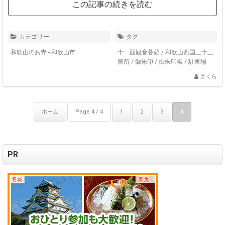
この記事の続きを読む
カテゴリー
タグ
和歌山のお寺 - 和歌山市
十一面観音菩薩
/
和歌山西国三十三
箇所
/
御朱印
/
御朱印帳
/
駐車場
さくら
ホーム
Page 4 / 4
1
2
3
4
PR