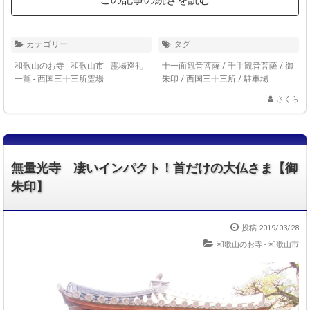
カテゴリー
タグ
和歌山のお寺 - 和歌山市
-
霊場巡礼
十一面観音菩薩
/
千手観音菩薩
/
御
一覧 - 西国三十三所霊場
朱印
/
西国三十三所
/
駐車場
さくら
無量光寺 凄いインパクト！首だけの大仏さま【御
朱印】
投稿 2019/03/28
和歌山のお寺 - 和歌山市