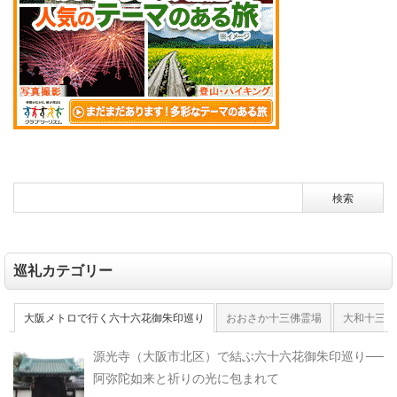
巡礼カテゴリー
大阪メトロで行く六十六花御朱印巡り
おおさか十三佛霊場
大和十三佛
源光寺（大阪市北区）で結ぶ六十六花御朱印巡り──
阿弥陀如来と祈りの光に包まれて