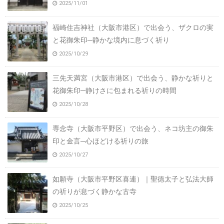
2025/11/01
福崎住吉神社（大阪市港区）で出会う、ザクロの実
と花御朱印─静かな境内に息づく祈り
2025/10/29
三先天満宮（大阪市港区）で出会う、静かな祈りと
花御朱印─静けさに包まれる祈りの時間
2025/10/28
専念寺（大阪市平野区）で出会う、ネコ坊主の御朱
印と金言─心ほどける祈りの旅
2025/10/27
如願寺（大阪市平野区喜連）｜聖徳太子と弘法大師
の祈りが息づく静かな古寺
2025/10/25