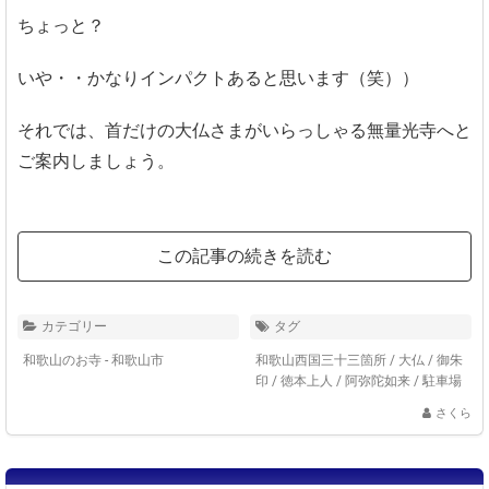
ちょっと？
いや・・かなりインパクトあると思います（笑））
それでは、首だけの大仏さまがいらっしゃる無量光寺へと
ご案内しましょう。
この記事の続きを読む
カテゴリー
タグ
和歌山のお寺 - 和歌山市
和歌山西国三十三箇所
/
大仏
/
御朱
印
/
徳本上人
/
阿弥陀如来
/
駐車場
さくら