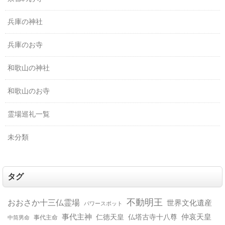
兵庫の神社
兵庫のお寺
和歌山の神社
和歌山のお寺
霊場巡礼一覧
未分類
タグ
不動明王
おおさか十三仏霊場
世界文化遺産
パワースポット
事代主神
仲哀天皇
仁徳天皇
仏塔古寺十八尊
事代主命
中筒男命