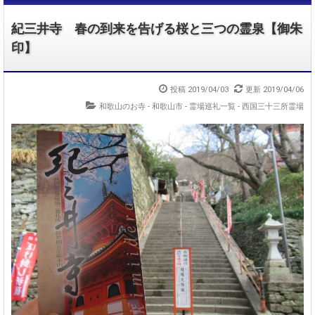
紀三井寺 春の到来を告げる桜と三つの霊泉【御朱
印】
投稿 2019/04/03
更新 2019/04/06
和歌山のお寺 - 和歌山市
-
霊場巡礼一覧 - 西国三十三所霊場