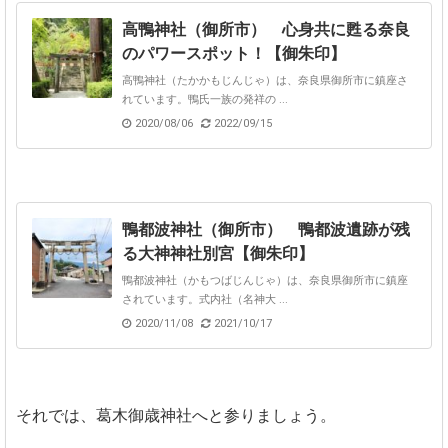
高鴨神社（御所市） 心身共に甦る奈良
のパワースポット！【御朱印】
高鴨神社（たかかもじんじゃ）は、奈良県御所市に鎮座さ
れています。鴨氏一族の発祥の ...
2020/08/06
2022/09/15
鴨都波神社（御所市） 鴨都波遺跡が残
る大神神社別宮【御朱印】
鴨都波神社（かもつばじんじゃ）は、奈良県御所市に鎮座
されています。式内社（名神大 ...
2020/11/08
2021/10/17
それでは、葛木御歳神社へと参りましょう。