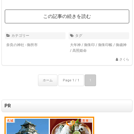
この記事の続きを読む
カテゴリー
タグ
奈良の神社 - 御所市
大年神
/
御朱印
/
御朱印帳
/
御歳神
/
高照姫命
さくら
ホーム
Page 1 / 1
1
PR