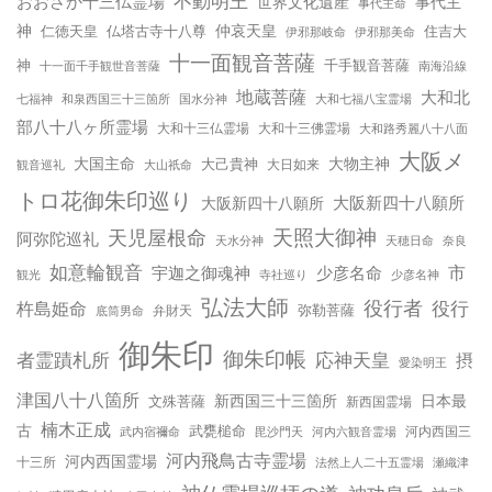
不動明王
おおさか十三仏霊場
世界文化遺産
事代主
事代主命
神
仲哀天皇
仁徳天皇
仏塔古寺十八尊
住吉大
伊邪那美命
伊邪那岐命
十一面観音菩薩
神
千手観音菩薩
十一面千手観世音菩薩
南海沿線
地蔵菩薩
大和北
和泉西国三十三箇所
国水分神
大和七福八宝霊場
七福神
部八十八ヶ所霊場
大和十三仏霊場
大和十三佛霊場
大和路秀麗八十八面
大阪メ
大国主命
大物主神
大己貴神
大山祇命
大日如来
観音巡礼
トロ花御朱印巡り
大阪新四十八願所
大阪新四十八願所
天児屋根命
天照大御神
阿弥陀巡礼
天水分神
天穂日命
奈良
如意輪観音
宇迦之御魂神
少彦名命
市
少彦名神
観光
寺社巡り
弘法大師
役行者
役行
杵島姫命
弥勒菩薩
弁財天
底筒男命
御朱印
御朱印帳
応神天皇
者霊蹟札所
摂
愛染明王
津国八十八箇所
新西国三十三箇所
日本最
文殊菩薩
新西国霊場
楠木正成
古
武甕槌命
河内西国三
武内宿禰命
毘沙門天
河内六観音霊場
河内飛鳥古寺霊場
河内西国霊場
十三所
法然上人二十五霊場
瀬織津