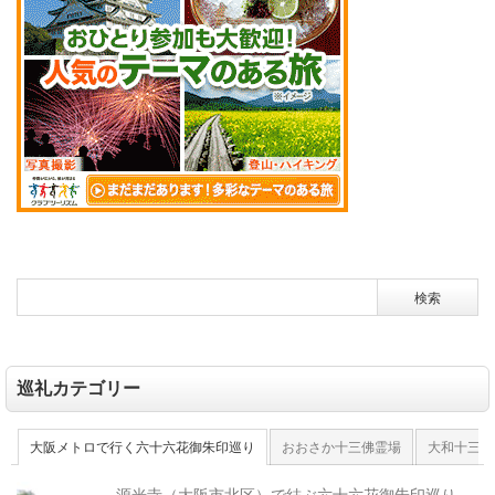
巡礼カテゴリー
大阪メトロで行く六十六花御朱印巡り
おおさか十三佛霊場
大和十三佛