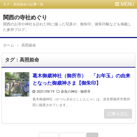
タグ：高照姫命の記事一覧
関西の寺社めぐり
関西のお寺や神社を訪れた時に撮った写真や、御朱印、御朱印帳などを掲載し
た参拝ブログ。
ホーム
›
高照姫命
タグ：高照姫命
葛木御歳神社（御所市） 「お年玉」の由来
となった御歳神さま【御朱印】
2021/09/19
奈良の神社 - 御所市
葛木御歳神社（かつらぎみとしじんじゃ）は、奈良県御所市東持
田に鎮座されています。 ...
記事を読む