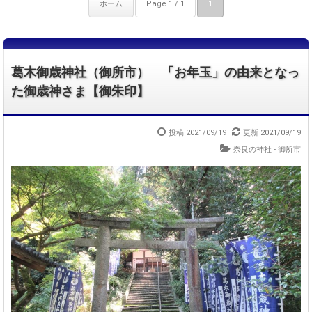
ホーム
Page 1 / 1
1
葛木御歳神社（御所市） 「お年玉」の由来となっ
た御歳神さま【御朱印】
投稿 2021/09/19
更新 2021/09/19
奈良の神社 - 御所市