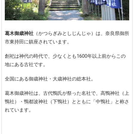
葛木御歳神社
（かつらぎみとしじんじゃ）は、奈良県御所
市東持田に鎮座されています。
創祀は神代の時代で、少なくとも1600年以上前からこの
地にある古社です。
全国にある御歳神社・大歳神社の総本社。
葛木御歳神社は、古代鴨氏が祭った名社で、高鴨神社（上
鴨社）・鴨都波神社（下鴨社）とともに「中鴨社」と称さ
れています。