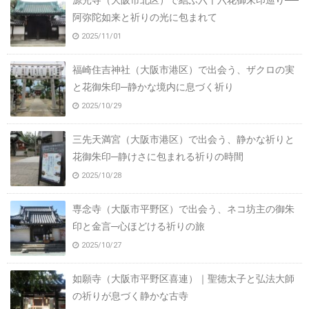
源光寺（大阪市北区）で結ぶ六十六花御朱印巡り──
阿弥陀如来と祈りの光に包まれて
2025/11/01
福崎住吉神社（大阪市港区）で出会う、ザクロの実
と花御朱印─静かな境内に息づく祈り
2025/10/29
三先天満宮（大阪市港区）で出会う、静かな祈りと
花御朱印─静けさに包まれる祈りの時間
2025/10/28
専念寺（大阪市平野区）で出会う、ネコ坊主の御朱
印と金言─心ほどける祈りの旅
2025/10/27
如願寺（大阪市平野区喜連）｜聖徳太子と弘法大師
の祈りが息づく静かな古寺