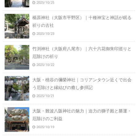
2025/10/25
楯原神社（大阪市平野区）｜十種神宝と神話が眠る
祈りの古社
2025/10/23
竹渕神社（大阪府八尾市）｜六十六花御朱印巡りと
厄除けの祈り
2025/10/22
大阪・桃谷の彌榮神社｜コリアンタウン近くで出会
う厄除けと縁結びの癒し参拝記
2025/10/21
大阪・難波八阪神社の魅力｜迫力の獅子殿と勝運・
厄除けのご利益
2025/10/19