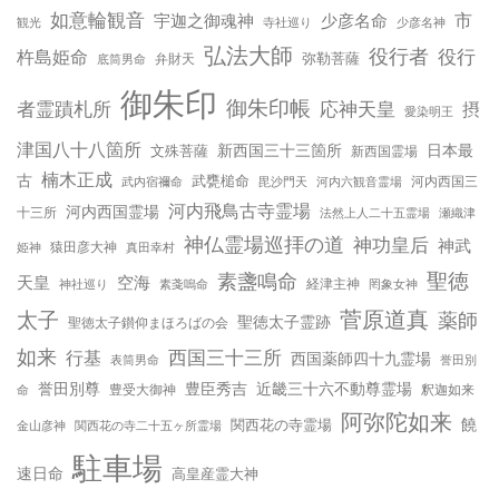
如意輪観音
宇迦之御魂神
少彦名命
市
少彦名神
観光
寺社巡り
弘法大師
役行者
役行
杵島姫命
弥勒菩薩
弁財天
底筒男命
御朱印
御朱印帳
応神天皇
者霊蹟札所
摂
愛染明王
津国八十八箇所
新西国三十三箇所
日本最
文殊菩薩
新西国霊場
楠木正成
古
武甕槌命
河内西国三
武内宿禰命
毘沙門天
河内六観音霊場
河内飛鳥古寺霊場
河内西国霊場
十三所
法然上人二十五霊場
瀬織津
神仏霊場巡拝の道
神功皇后
神武
姫神
猿田彦大神
真田幸村
聖徳
素盞鳴命
天皇
空海
神社巡り
経津主神
素戔嗚命
罔象女神
太子
菅原道真
薬師
聖徳太子霊跡
聖徳太子鑚仰まほろばの会
如来
行基
西国三十三所
西国薬師四十九霊場
誉田別
表筒男命
誉田別尊
豊臣秀吉
近畿三十六不動尊霊場
命
豊受大御神
釈迦如来
阿弥陀如来
饒
関西花の寺霊場
金山彦神
関西花の寺二十五ヶ所霊場
駐車場
速日命
高皇産霊大神