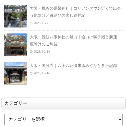
大阪・桃谷の彌榮神社｜コリアンタウン近くで出会
う厄除けと縁結びの癒し参拝記
2025/10/21
大阪・難波八阪神社の魅力｜迫力の獅子殿と勝運・
厄除けのご利益
2025/10/19
大阪・国分寺｜六十六花御朱印めぐりと参拝記録
2025/10/16
カテゴリー