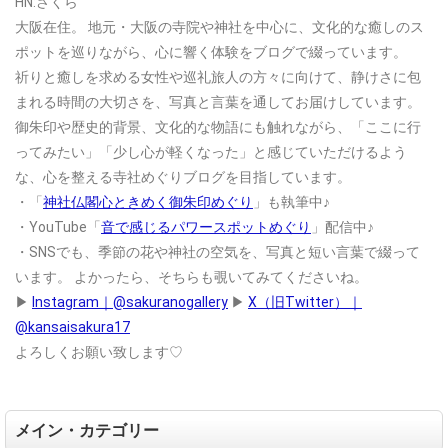
HN:さくら
大阪在住。
地元・大阪の寺院や神社を中心に、文化的な癒しのス
ポットを巡りながら、心に響く体験をブログで綴っています。
祈りと癒しを求める女性や巡礼旅人の方々に向けて、静けさに包
まれる時間の大切さを、写真と言葉を通してお届けしています。
御朱印や歴史的背景、文化的な物語にも触れながら、「ここに行
ってみたい」「少し心が軽くなった」と感じていただけるよう
な、心を整える寺社めぐりブログを目指しています。
・「
神社仏閣心ときめく御朱印めぐり
」も執筆中♪
・YouTube「
音で感じるパワースポットめぐり
」配信中♪
・SNSでも、季節の花や神社の空気を、写真と短い言葉で綴って
います。
よかったら、そちらも覗いてみてくださいね。
▶
Instagram｜@sakuranogallery
▶
X（旧Twitter）｜
@kansaisakura17
よろしくお願い致します♡
メイン・カテゴリー