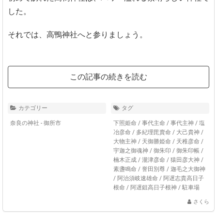
した。
それでは、高鴨神社へと参りましょう。
この記事の続きを読む
カテゴリー
タグ
奈良の神社 - 御所市
下照姫命
/
事代主命
/
事代主神
/
塩
冶彦命
/
多紀理毘賣命
/
大己貴神
/
大物主神
/
天御勝姫命
/
天稚彦命
/
宇迦之御魂神
/
御朱印
/
御朱印帳
/
楠木正成
/
瀧津彦命
/
猿田彦大神
/
素盞鳴命
/
誉田別尊
/
迦毛之大御神
/
阿治須岐速雄命
/
阿遅志貴高日子
根命
/
阿遅鉏高日子根神
/
駐車場
さくら