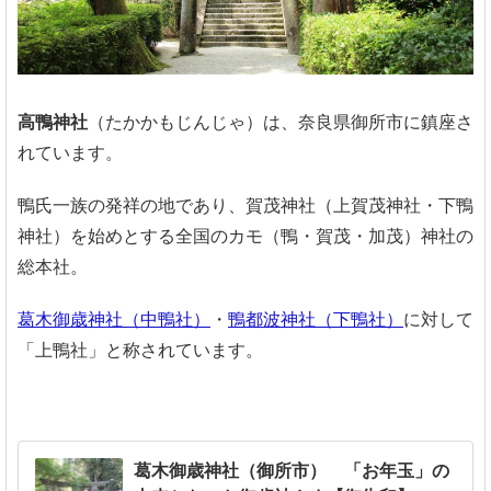
高鴨神社
（たかかもじんじゃ）は、奈良県御所市に鎮座さ
れています。
鴨氏一族の発祥の地であり、賀茂神社（上賀茂神社・下鴨
神社）を始めとする全国のカモ（鴨・賀茂・加茂）神社の
総本社。
葛木御歳神社（中鴨社）
・
鴨都波神社（下鴨社）
に対して
「上鴨社」と称されています。
葛木御歳神社（御所市） 「お年玉」の