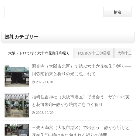
巡礼カテゴリー
大阪メトロで行く六十六花御朱印巡り
おおさか十三佛霊場
大和十三佛
源光寺（大阪市北区）で結ぶ六十六花御朱印巡り──
阿弥陀如来と祈りの光に包まれて
2025/11/01
福崎住吉神社（大阪市港区）で出会う、ザクロの実
と花御朱印─静かな境内に息づく祈り
2025/10/29
三先天満宮（大阪市港区）で出会う、静かな祈りと
花御朱印─静けさに包まれる祈りの時間