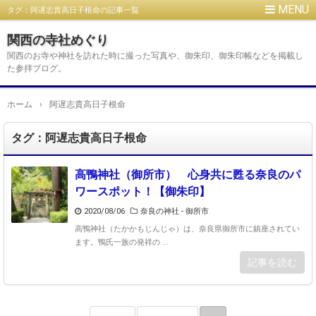
タグ：阿遅志貴高日子根命の記事一覧
関西の寺社めぐり
関西のお寺や神社を訪れた時に撮った写真や、御朱印、御朱印帳などを掲載し
た参拝ブログ。
ホーム
›
阿遅志貴高日子根命
タグ：阿遅志貴高日子根命
高鴨神社（御所市） 心身共に甦る奈良のパ
ワースポット！【御朱印】
2020/08/06
奈良の神社 - 御所市
高鴨神社（たかかもじんじゃ）は、奈良県御所市に鎮座されてい
ます。鴨氏一族の発祥の ...
記事を読む