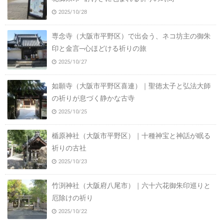
2025/10/28
専念寺（大阪市平野区）で出会う、ネコ坊主の御朱
印と金言─心ほどける祈りの旅
2025/10/27
如願寺（大阪市平野区喜連）｜聖徳太子と弘法大師
の祈りが息づく静かな古寺
2025/10/25
楯原神社（大阪市平野区）｜十種神宝と神話が眠る
祈りの古社
2025/10/23
竹渕神社（大阪府八尾市）｜六十六花御朱印巡りと
厄除けの祈り
2025/10/22