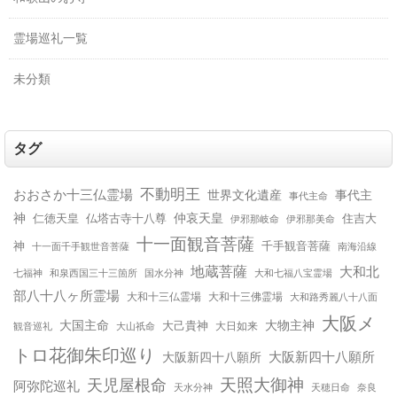
霊場巡礼一覧
未分類
タグ
不動明王
おおさか十三仏霊場
世界文化遺産
事代主
事代主命
神
仲哀天皇
仁徳天皇
仏塔古寺十八尊
住吉大
伊邪那美命
伊邪那岐命
十一面観音菩薩
神
千手観音菩薩
十一面千手観世音菩薩
南海沿線
地蔵菩薩
大和北
和泉西国三十三箇所
国水分神
大和七福八宝霊場
七福神
部八十八ヶ所霊場
大和十三仏霊場
大和十三佛霊場
大和路秀麗八十八面
大阪メ
大国主命
大物主神
大己貴神
大山祇命
大日如来
観音巡礼
トロ花御朱印巡り
大阪新四十八願所
大阪新四十八願所
天児屋根命
天照大御神
阿弥陀巡礼
天水分神
天穂日命
奈良