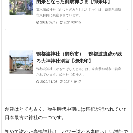
由来となった御歳神さま【御朱印】
葛木御歳神社（かつらぎみとしじんじゃ）は、奈良県御所
市東持田に鎮座されています。 ...
2021/09/19
2021/09/15
鴨都波神社（御所市） 鴨都波遺跡が残
る大神神社別宮【御朱印】
鴨都波神社（かもつばじんじゃ）は、奈良県御所市に鎮座
されています。式内社（名神大 ...
2020/11/08
2021/10/17
創建はとても古く、弥生時代中期には祭祀が行われていた
日本最古の神社の一つです。
初めて訪れた高鴨神社は、パワー溢れる素晴らしい神社で