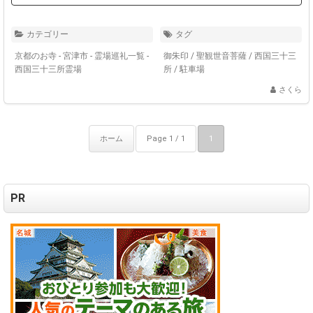
カテゴリー
タグ
京都のお寺 - 宮津市
-
霊場巡礼一覧 -
御朱印
/
聖観世音菩薩
/
西国三十三
西国三十三所霊場
所
/
駐車場
さくら
ホーム
Page 1 / 1
1
PR