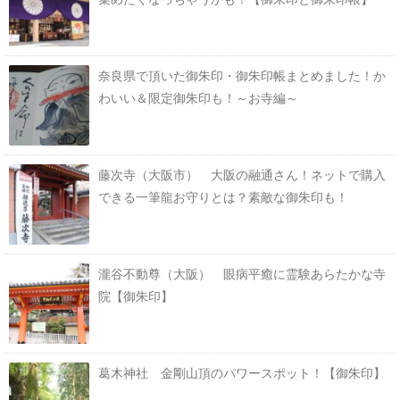
奈良県で頂いた御朱印・御朱印帳まとめました！か
わいい＆限定御朱印も！～お寺編～
藤次寺（大阪市） 大阪の融通さん！ネットで購入
できる一筆龍お守りとは？素敵な御朱印も！
瀧谷不動尊（大阪） 眼病平癒に霊験あらたかな寺
院【御朱印】
葛木神社 金剛山頂のパワースポット！【御朱印】