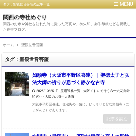
タグ：聖観世音菩薩の記事一覧
関西の寺社めぐり
関西のお寺や神社を訪れた時に撮った写真や、御朱印、御朱印帳などを掲載し
た参拝ブログ。
ホーム
›
聖観世音菩薩
タグ：聖観世音菩薩
如願寺（大阪市平野区喜連）｜聖徳太子と弘
法大師の祈りが息づく静かな古寺
2025/10/25
霊場巡礼一覧 - 大阪メトロで行く六十六花御朱
印巡り
-
大阪のお寺 - 大阪市
大阪市平野区喜連。住宅街の一角に、ひっそりと佇む如願寺（に
ょがんじ）があります。 ...
記事を読む