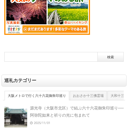
巡礼カテゴリー
大阪メトロで行く六十六花御朱印巡り
おおさか十三佛霊場
大和十三佛
源光寺（大阪市北区）で結ぶ六十六花御朱印巡り──
阿弥陀如来と祈りの光に包まれて
2025/11/01