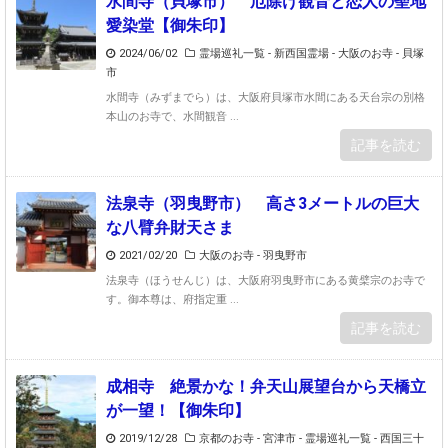
水間寺（貝塚市） 厄除け観音と恋人の聖地
愛染堂【御朱印】
2024/06/02
霊場巡礼一覧 - 新西国霊場
-
大阪のお寺 - 貝塚
市
水間寺（みずまでら）は、大阪府貝塚市水間にある天台宗の別格
本山のお寺で、水間観音 ...
記事を読む
法泉寺（羽曳野市） 高さ3メートルの巨大
な八臂弁財天さま
2021/02/20
大阪のお寺 - 羽曳野市
法泉寺（ほうせんじ）は、大阪府羽曳野市にある黄檗宗のお寺で
す。御本尊は、府指定重 ...
記事を読む
成相寺 絶景かな！弁天山展望台から天橋立
が一望！【御朱印】
2019/12/28
京都のお寺 - 宮津市
-
霊場巡礼一覧 - 西国三十