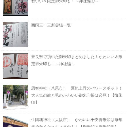
わいい＆限定御朱印も！～神社編①～
西国三十三所霊場一覧
奈良県で頂いた御朱印まとめました！かわいい＆限
定御朱印も！～神社編～
恩智神社（八尾市） 運気上昇のパワースポット！
大人気の龍と兎のかわいい御朱印帳は必見！【御朱
印】
生國魂神社（大阪市） かわいい干支御朱印は毎年
集めたくなっちゃうかも！【御朱印と御朱印帳】