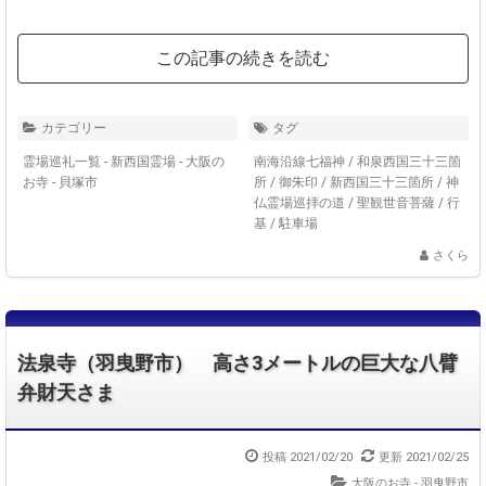
この記事の続きを読む
カテゴリー
タグ
霊場巡礼一覧 - 新西国霊場
-
大阪の
南海沿線七福神
/
和泉西国三十三箇
お寺 - 貝塚市
所
/
御朱印
/
新西国三十三箇所
/
神
仏霊場巡拝の道
/
聖観世音菩薩
/
行
基
/
駐車場
さくら
法泉寺（羽曳野市） 高さ3メートルの巨大な八臂
弁財天さま
投稿 2021/02/20
更新 2021/02/25
大阪のお寺 - 羽曳野市