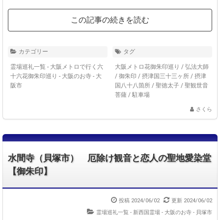
この記事の続きを読む
カテゴリー
タグ
霊場巡礼一覧 - 大阪メトロで行く六
大阪メトロ花御朱印巡り
/
弘法大師
十六花御朱印巡り
-
大阪のお寺 - 大
/
御朱印
/
摂津国三十三ヶ所
/
摂津
阪市
国八十八箇所
/
聖徳太子
/
聖観世音
菩薩
/
駐車場
さくら
水間寺（貝塚市） 厄除け観音と恋人の聖地愛染堂
【御朱印】
投稿 2024/06/02
更新 2024/06/02
霊場巡礼一覧 - 新西国霊場
-
大阪のお寺 - 貝塚市