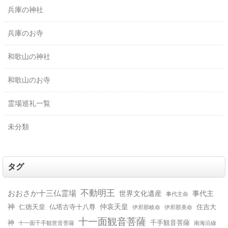
兵庫の神社
兵庫のお寺
和歌山の神社
和歌山のお寺
霊場巡礼一覧
未分類
タグ
不動明王
おおさか十三仏霊場
世界文化遺産
事代主
事代主命
神
仲哀天皇
仁徳天皇
仏塔古寺十八尊
住吉大
伊邪那美命
伊邪那岐命
十一面観音菩薩
神
千手観音菩薩
十一面千手観世音菩薩
南海沿線