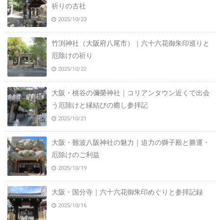
祈りの古社
2025/10/23
竹渕神社（大阪府八尾市）｜六十六花御朱印巡りと
厄除けの祈り
2025/10/22
大阪・桃谷の彌榮神社｜コリアンタウン近くで出会
う厄除けと縁結びの癒し参拝記
2025/10/21
大阪・難波八阪神社の魅力｜迫力の獅子殿と勝運・
厄除けのご利益
2025/10/19
大阪・国分寺｜六十六花御朱印めぐりと参拝記録
2025/10/16