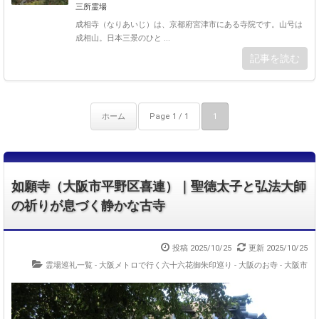
三所霊場
成相寺（なりあいじ）は、京都府宮津市にある寺院です。山号は
成相山。日本三景のひと ...
記事を読む
ホーム
Page 1 / 1
1
如願寺（大阪市平野区喜連）｜聖徳太子と弘法大師
の祈りが息づく静かな古寺
投稿 2025/10/25
更新 2025/10/25
霊場巡礼一覧 - 大阪メトロで行く六十六花御朱印巡り
-
大阪のお寺 - 大阪市