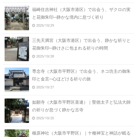
福崎住吉神社（大阪市港区）で出会う、ザクロの実
と花御朱印─静かな境内に息づく祈り
2025/10/29
三先天満宮（大阪市港区）で出会う、静かな祈りと
花御朱印─静けさに包まれる祈りの時間
2025/10/28
専念寺（大阪市平野区）で出会う、ネコ坊主の御朱
印と金言─心ほどける祈りの旅
2025/10/27
如願寺（大阪市平野区喜連）｜聖徳太子と弘法大師
の祈りが息づく静かな古寺
2025/10/25
楯原神社（大阪市平野区）｜十種神宝と神話が眠る