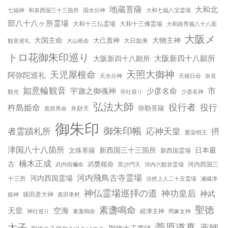
地蔵菩薩
大和北
和泉西国三十三箇所
国水分神
大和七福八宝霊場
七福神
部八十八ヶ所霊場
大和十三仏霊場
大和十三佛霊場
大和路秀麗八十八面
大阪メ
大国主命
大物主神
大己貴神
大山祇命
大日如来
観音巡礼
トロ花御朱印巡り
大阪新四十八願所
大阪新四十八願所
天児屋根命
天照大御神
阿弥陀巡礼
天水分神
天穂日命
奈良
如意輪観音
宇迦之御魂神
少彦名命
市
少彦名神
観光
寺社巡り
弘法大師
役行者
役行
杵島姫命
弥勒菩薩
弁財天
底筒男命
御朱印
御朱印帳
応神天皇
者霊蹟札所
摂
愛染明王
津国八十八箇所
新西国三十三箇所
日本最
文殊菩薩
新西国霊場
楠木正成
古
武甕槌命
河内西国三
武内宿禰命
毘沙門天
河内六観音霊場
河内飛鳥古寺霊場
河内西国霊場
十三所
法然上人二十五霊場
瀬織津
神仏霊場巡拝の道
神功皇后
神武
姫神
猿田彦大神
真田幸村
聖徳
素盞鳴命
天皇
空海
神社巡り
経津主神
素戔嗚命
罔象女神
太子
菅原道真
薬師