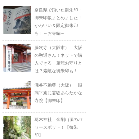
奈良県で頂いた御朱印・
御朱印帳まとめました！
かわいい＆限定御朱印
も！～お寺編～
藤次寺（大阪市） 大阪
の融通さん！ネットで購
入できる一筆龍お守りと
は？素敵な御朱印も！
瀧谷不動尊（大阪） 眼
病平癒に霊験あらたかな
寺院【御朱印】
葛木神社 金剛山頂のパ
ワースポット！【御朱
印】