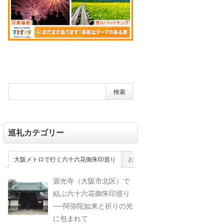
巡礼カテゴリー
大阪メトロで行く六十六花御朱印巡り
おおさか十三佛霊場
大和十三佛
源光寺（大阪市北区）で
結ぶ六十六花御朱印巡り
──阿弥陀如来と祈りの光
に包まれて