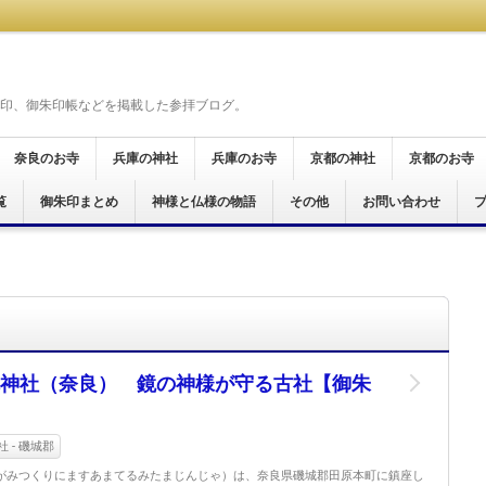
印、御朱印帳などを掲載した参拝ブログ。
奈良のお寺
兵庫の神社
兵庫のお寺
京都の神社
京都のお寺
覧
奈良市
桜井市
天理市
橿原市
御所市
葛城市
大和郡山市
生駒市
五條市
宇陀市
磯城郡
生駒郡
高市郡
吉野郡
北葛城郡
明日香村
御朱印まとめ
神戸市
尼崎市
神様と仏様の物語
尼崎市
加西市
姫路市
その他
京都市
お問い合わせ
京都市
宮津市
舞鶴市
木津川市
霊場
仏霊場
場
十八面観音巡礼
霊場
十五ヶ所霊場
願所阿弥陀巡礼
行く六十六花御朱印巡り
ぐり
印巡拝
参り
印めぐり
神社（奈良） 鏡の神様が守る古社【御朱
 - 磯城郡
がみつくりにますあまてるみたまじんじゃ）は、奈良県磯城郡田原本町に鎮座し