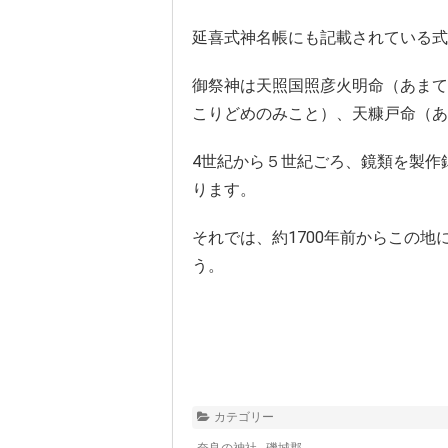
延喜式神名帳にも記載されている式
御祭神は天照国照彦火明命（あまて
こりどめのみこと）、天糠戸命（あ
4世紀から５世紀ごろ、鏡類を製作
ります。
それでは、約1700年前からこの
う。
カテゴリー