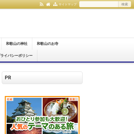
サイトマップ
和歌山の神社
和歌山のお寺
プライバシーポリシー
和歌山市
紀の川市
伊都郡
日高郡
那智勝浦町
和歌山市
橋本市
紀の川市
有田郡
伊都郡
日高郡
那智勝浦町
PR