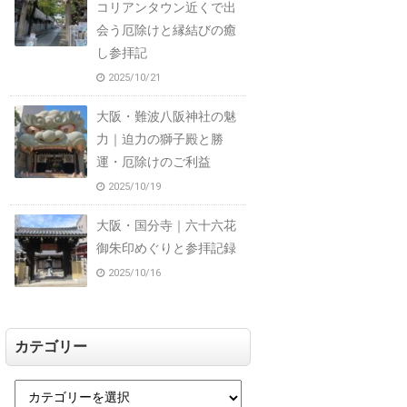
コリアンタウン近くで出
会う厄除けと縁結びの癒
し参拝記
2025/10/21
大阪・難波八阪神社の魅
力｜迫力の獅子殿と勝
運・厄除けのご利益
2025/10/19
大阪・国分寺｜六十六花
御朱印めぐりと参拝記録
2025/10/16
カテゴリー