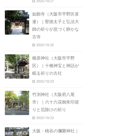
2025/10/27
如願寺（大阪市平野区喜
連）｜聖徳太子と弘法大
師の祈りが息づく静かな
古寺
2025/10/25
楯原神社（大阪市平野
区）｜十種神宝と神話が
眠る祈りの古社
2025/10/23
竹渕神社（大阪府八尾
市）｜六十六花御朱印巡
りと厄除けの祈り
2025/10/22
大阪・桃谷の彌榮神社｜