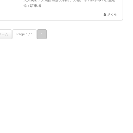
天火明命
/
天照国照彦火明命
/
天糠戸命
/
御朱印
/
石凝姥
命
/
駐車場
さくら
ホーム
Page 1 / 1
1