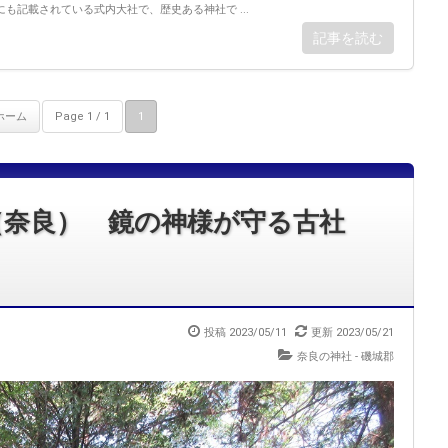
も記載されている式内大社で、歴史ある神社で ...
記事を読む
ホーム
Page 1 / 1
1
（奈良） 鏡の神様が守る古社
投稿 2023/05/11
更新 2023/05/21
奈良の神社 - 磯城郡