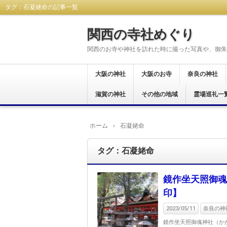
タグ：石凝姥命の記事一覧
関西の寺社めぐり
関西のお寺や神社を訪れた時に撮った写真や、御朱
大阪の神社
大阪のお寺
奈良の神社
大阪市
東大阪市
八尾市
藤井寺市
富田林市
羽曳野市
柏原市
河内長野市
堺市
大阪狭山市
交野市
松原市
茨木市
岸和田市
和泉市
貝塚市
阪南市
高石市
豊中市
泉佐野市
泉南市
南河内郡
滋賀の神社
大阪市
東大阪市
八尾市
富田林市
河内長野市
羽曳野市
藤井寺市
柏原市
堺市
泉南市
箕面市
和泉市
岸和田市
貝塚市
南河内郡
泉佐野市
豊中市
その他の地域
奈良市
生駒市
桜井市
橿原市
天理市
御所市
葛城市
大和郡山市
宇陀市
生駒郡
磯城郡
吉野郡
北葛城郡
高市郡
霊場巡礼一
大津市
岡山県
西国三十三所
新西国霊場
おおさか十三
大和十三沸霊
大和路秀麗八
河内飛鳥古寺
関西花の寺二
河内西国霊場
大阪新四十八
大阪メトロで
大阪七福神め
港区四社御朱
開運松原六社
西国七福神集
ホーム
›
石凝姥命
タグ：石凝姥命
鏡作坐天照御魂
印】
2023/05/11
奈良の神社
鏡作坐天照御魂神社（か