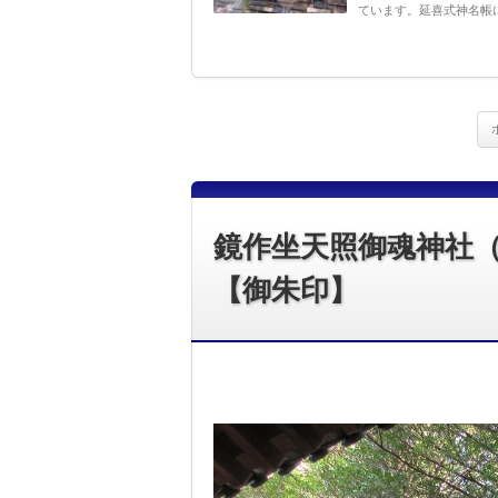
ています。延喜式神名帳に
鏡作坐天照御魂神社
【御朱印】