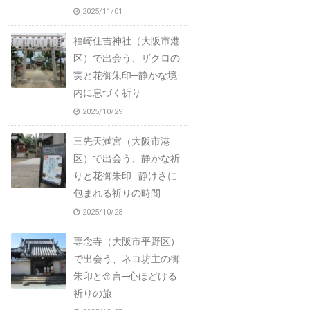
2025/11/01
福崎住吉神社（大阪市港
区）で出会う、ザクロの
実と花御朱印─静かな境
内に息づく祈り
2025/10/29
三先天満宮（大阪市港
区）で出会う、静かな祈
りと花御朱印─静けさに
包まれる祈りの時間
2025/10/28
専念寺（大阪市平野区）
で出会う、ネコ坊主の御
朱印と金言─心ほどける
祈りの旅