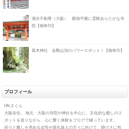
瀧谷不動尊（大阪） 眼病平癒に霊験あらたかな寺
院【御朱印】
葛木神社 金剛山頂のパワースポット！【御朱印】
プロフィール
HN:さくら
大阪在住。
地元・大阪の寺院や神社を中心に、文化的な癒しのス
ポットを巡りながら、心に響く体験をブログで綴っています。
祈りと癒しを求める女性や巡礼旅人の方々に向けて、静けさに包