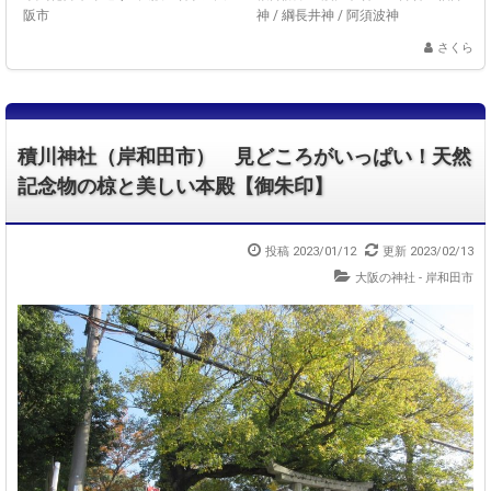
阪市
神
/
綱長井神
/
阿須波神
さくら
積川神社（岸和田市） 見どころがいっぱい！天然
記念物の椋と美しい本殿【御朱印】
投稿 2023/01/12
更新 2023/02/13
大阪の神社 - 岸和田市