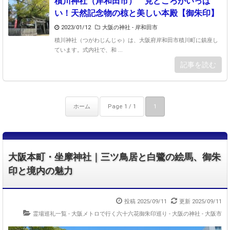
積川神社（岸和田市） 見どころがいっぱ
い！天然記念物の椋と美しい本殿【御朱印】
2023/01/12
大阪の神社 - 岸和田市
積川神社（つがわじんじゃ）は、大阪府岸和田市積川町に鎮座し
ています。式内社で、和 ...
記事を読む
ホーム
Page 1 / 1
1
大阪本町・坐摩神社｜三ツ鳥居と白鷺の絵馬、御朱
印と境内の魅力
投稿 2025/09/11
更新 2025/09/11
霊場巡礼一覧 - 大阪メトロで行く六十六花御朱印巡り
-
大阪の神社 - 大阪市