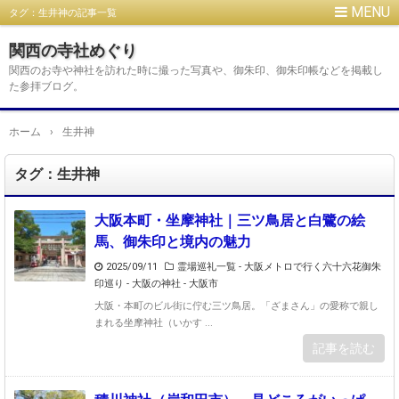
タグ：生井神の記事一覧
関西の寺社めぐり
関西のお寺や神社を訪れた時に撮った写真や、御朱印、御朱印帳などを掲載し
た参拝ブログ。
ホーム
›
生井神
タグ：生井神
大阪本町・坐摩神社｜三ツ鳥居と白鷺の絵
馬、御朱印と境内の魅力
2025/09/11
霊場巡礼一覧 - 大阪メトロで行く六十六花御朱
印巡り
-
大阪の神社 - 大阪市
大阪・本町のビル街に佇む三ツ鳥居。「ざまさん」の愛称で親し
まれる坐摩神社（いかす ...
記事を読む