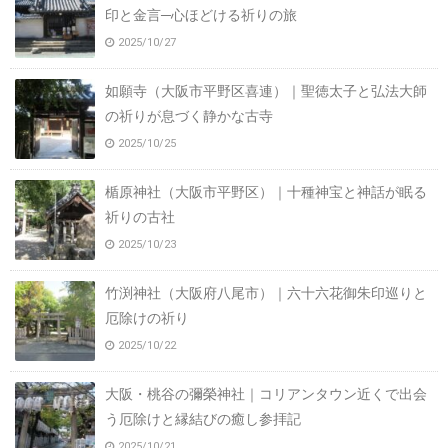
印と金言─心ほどける祈りの旅
2025/10/27
如願寺（大阪市平野区喜連）｜聖徳太子と弘法大師
の祈りが息づく静かな古寺
2025/10/25
楯原神社（大阪市平野区）｜十種神宝と神話が眠る
祈りの古社
2025/10/23
竹渕神社（大阪府八尾市）｜六十六花御朱印巡りと
厄除けの祈り
2025/10/22
大阪・桃谷の彌榮神社｜コリアンタウン近くで出会
う厄除けと縁結びの癒し参拝記
2025/10/21