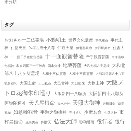
未分類
タグ
不動明王
おおさか十三仏霊場
世界文化遺産
事代主
事代主命
神
仲哀天皇
仁徳天皇
仏塔古寺十八尊
住吉大
伊邪那美命
伊邪那岐命
十一面観音菩薩
神
千手観音菩薩
十一面千手観世音菩薩
南海沿線
地蔵菩薩
大和北
和泉西国三十三箇所
国水分神
大和七福八宝霊場
七福神
部八十八ヶ所霊場
大和十三仏霊場
大和十三佛霊場
大和路秀麗八十八面
大阪メ
大国主命
大物主神
大己貴神
大山祇命
大日如来
観音巡礼
トロ花御朱印巡り
大阪新四十八願所
大阪新四十八願所
天児屋根命
天照大御神
阿弥陀巡礼
天水分神
天穂日命
奈良
如意輪観音
宇迦之御魂神
少彦名命
市
少彦名神
観光
寺社巡り
弘法大師
役行者
役行
杵島姫命
弥勒菩薩
弁財天
底筒男命