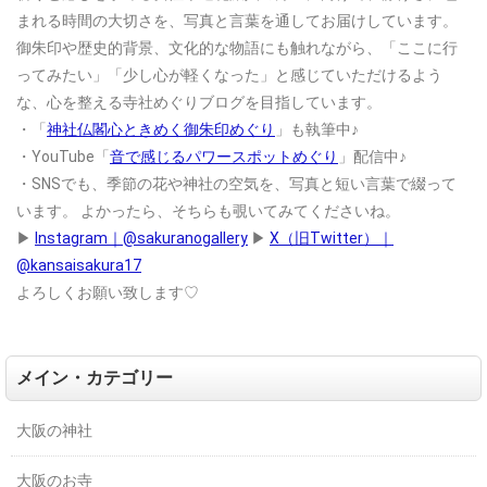
まれる時間の大切さを、写真と言葉を通してお届けしています。
御朱印や歴史的背景、文化的な物語にも触れながら、「ここに行
ってみたい」「少し心が軽くなった」と感じていただけるよう
な、心を整える寺社めぐりブログを目指しています。
・「
神社仏閣心ときめく御朱印めぐり
」も執筆中♪
・YouTube「
音で感じるパワースポットめぐり
」配信中♪
・SNSでも、季節の花や神社の空気を、写真と短い言葉で綴って
います。
よかったら、そちらも覗いてみてくださいね。
▶
Instagram｜@sakuranogallery
▶
X（旧Twitter）｜
@kansaisakura17
よろしくお願い致します♡
メイン・カテゴリー
大阪の神社
大阪のお寺