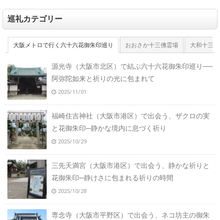
巡礼カテゴリー
大阪メトロで行く六十六花御朱印巡り
おおさか十三佛霊場
大和十三佛
源光寺（大阪市北区）で結ぶ六十六花御朱印巡り──
阿弥陀如来と祈りの光に包まれて
2025/11/01
福崎住吉神社（大阪市港区）で出会う、ザクロの実
と花御朱印─静かな境内に息づく祈り
2025/10/29
三先天満宮（大阪市港区）で出会う、静かな祈りと
花御朱印─静けさに包まれる祈りの時間
2025/10/28
専念寺（大阪市平野区）で出会う、ネコ坊主の御朱