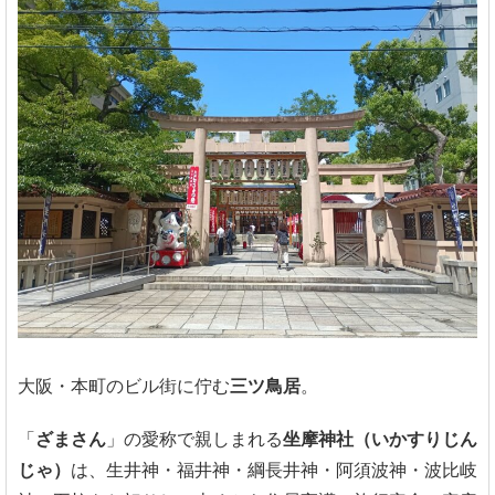
大阪・本町のビル街に佇む
三ツ鳥居
。
「
ざまさん
」の愛称で親しまれる
坐摩神社（いかすりじん
じゃ）
は、生井神・福井神・綱長井神・阿須波神・波比岐