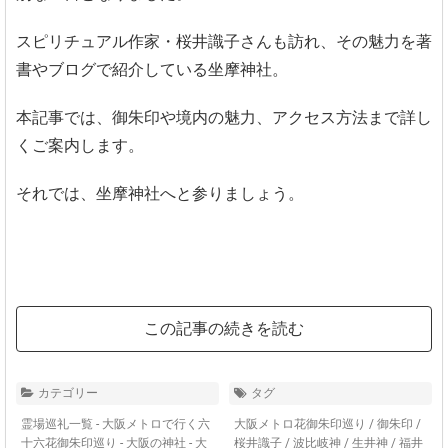
スピリチュアル作家・桜井識子さんも訪れ、その魅力を著
書やブログで紹介している坐摩神社。
本記事では、御朱印や境内の魅力、アクセス方法まで詳し
くご案内します。
それでは、坐摩神社へと参りましょう。
この記事の続きを読む
カテゴリー
タグ
霊場巡礼一覧 - 大阪メトロで行く六
大阪メトロ花御朱印巡り
/
御朱印
/
十六花御朱印巡り
-
大阪の神社 - 大
桜井識子
/
波比岐神
/
生井神
/
福井