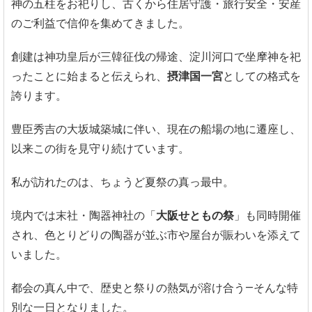
神の五柱をお祀りし、古くから住居守護・旅行安全・安産
のご利益で信仰を集めてきました。
創建は神功皇后が三韓征伐の帰途、淀川河口で坐摩神を祀
ったことに始まると伝えられ、
摂津国一宮
としての格式を
誇ります。
豊臣秀吉の大坂城築城に伴い、現在の船場の地に遷座し、
以来この街を見守り続けています。
私が訪れたのは、ちょうど夏祭の真っ最中。
境内では末社・陶器神社の「
大阪せともの祭
」も同時開催
され、色とりどりの陶器が並ぶ市や屋台が賑わいを添えて
いました。
都会の真ん中で、歴史と祭りの熱気が溶け合う—そんな特
別な一日となりました。