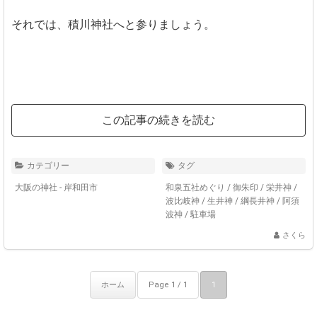
それでは、積川神社へと参りましょう。
この記事の続きを読む
カテゴリー
タグ
大阪の神社 - 岸和田市
和泉五社めぐり
/
御朱印
/
栄井神
/
波比岐神
/
生井神
/
綱長井神
/
阿須
波神
/
駐車場
さくら
ホーム
Page 1 / 1
1