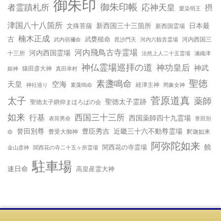
御朱印
御朱印帳
応神天皇
者霊蹟札所
摂
愛染明王
津国八十八箇所
新西国三十三箇所
日本最
文殊菩薩
新西国霊場
楠木正成
古
武甕槌命
河内西国三
武内宿禰命
毘沙門天
河内六観音霊場
河内飛鳥古寺霊場
河内西国霊場
十三所
法然上人二十五霊場
瀬織津
神仏霊場巡拝の道
神功皇后
神武
姫神
猿田彦大神
真田幸村
聖徳
素盞鳴命
天皇
空海
神社巡り
経津主神
素戔嗚命
罔象女神
太子
菅原道真
薬師
聖徳太子霊跡
聖徳太子鑚仰まほろばの会
如来
行基
西国三十三所
西国薬師四十九霊場
誉田別
表筒男命
誉田別尊
豊臣秀吉
近畿三十六不動尊霊場
命
豊受大御神
釈迦如来
阿弥陀如来
饒
関西花の寺霊場
金山彦神
関西花の寺二十五ヶ所霊場
駐車場
速日命
高皇産霊大神