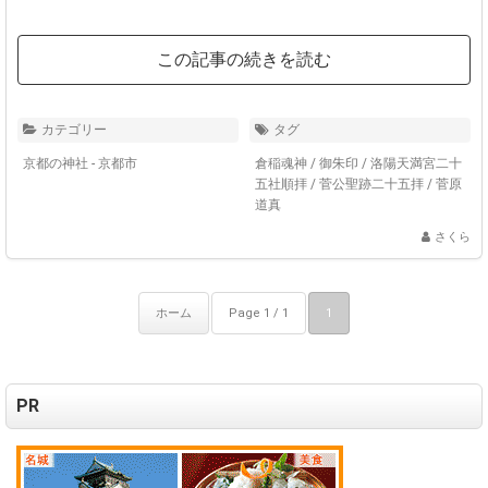
この記事の続きを読む
カテゴリー
タグ
京都の神社 - 京都市
倉稲魂神
/
御朱印
/
洛陽天満宮二十
五社順拝
/
菅公聖跡二十五拝
/
菅原
道真
さくら
ホーム
Page 1 / 1
1
PR