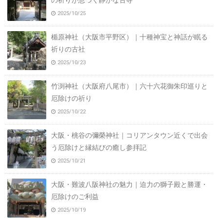
の祈りが息づく静かな古寺
2025/10/25
楯原神社（大阪市平野区）｜十種神宝と神話が眠る
祈りの古社
2025/10/23
竹渕神社（大阪府八尾市）｜六十六花御朱印巡りと
厄除けの祈り
2025/10/22
大阪・桃谷の彌榮神社｜コリアンタウン近くで出会
う厄除けと縁結びの癒し参拝記
2025/10/21
大阪・難波八阪神社の魅力｜迫力の獅子殿と勝運・
厄除けのご利益
2025/10/19