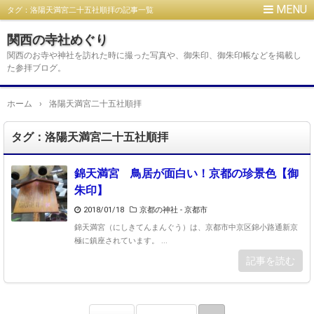
タグ：洛陽天満宮二十五社順拝の記事一覧
関西の寺社めぐり
関西のお寺や神社を訪れた時に撮った写真や、御朱印、御朱印帳などを掲載し
た参拝ブログ。
ホーム
›
洛陽天満宮二十五社順拝
タグ：洛陽天満宮二十五社順拝
錦天満宮 鳥居が面白い！京都の珍景色【御
朱印】
2018/01/18
京都の神社 - 京都市
錦天満宮（にしきてんまんぐう）は、京都市中京区錦小路通新京
極に鎮座されています。 ...
記事を読む