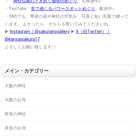
・「
神社仏閣心ときめく御朱印めぐり
」も執筆中♪
・YouTube「
音で感じるパワースポットめぐり
」配信中♪
・SNSでも、季節の花や神社の空気を、写真と短い言葉で綴って
います。
よかったら、そちらも覗いてみてくださいね。
▶
Instagram｜@sakuranogallery
▶
X（旧Twitter）｜
@kansaisakura17
よろしくお願い致します♡
メイン・カテゴリー
大阪の神社
大阪のお寺
奈良の神社
奈良のお寺