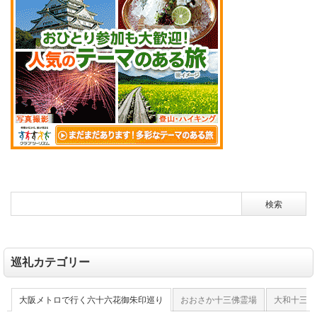
巡礼カテゴリー
大阪メトロで行く六十六花御朱印巡り
おおさか十三佛霊場
大和十三佛