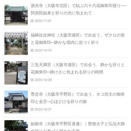
源光寺（大阪市北区）で結ぶ六十六花御朱印巡り──
阿弥陀如来と祈りの光に包まれて
2025/11/01
福崎住吉神社（大阪市港区）で出会う、ザクロの実
と花御朱印─静かな境内に息づく祈り
2025/10/29
三先天満宮（大阪市港区）で出会う、静かな祈りと
花御朱印─静けさに包まれる祈りの時間
2025/10/28
専念寺（大阪市平野区）で出会う、ネコ坊主の御朱
印と金言─心ほどける祈りの旅
2025/10/27
如願寺（大阪市平野区喜連）｜聖徳太子と弘法大師