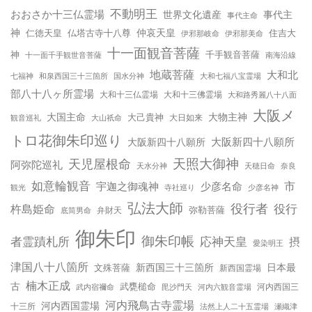
不動明王
おおさか十三仏霊場
世界文化遺産
事代主
事代主命
神
仲哀天皇
仁徳天皇
仏塔古寺十八尊
住吉大
伊邪那美命
伊邪那岐命
十一面観音菩薩
神
千手観音菩薩
十一面千手観世音菩薩
南海沿線
地蔵菩薩
大和北
和泉西国三十三箇所
国水分神
大和七福八宝霊場
七福神
部八十八ヶ所霊場
大和十三仏霊場
大和十三佛霊場
大和路秀麗八十八面
大阪メ
大国主命
大物主神
大己貴神
大山祇命
大日如来
観音巡礼
トロ花御朱印巡り
大阪新四十八願所
大阪新四十八願所
天児屋根命
天照大御神
阿弥陀巡礼
天水分神
天穂日命
奈良
如意輪観音
宇迦之御魂神
少彦名命
市
少彦名神
観光
寺社巡り
弘法大師
役行者
役行
杵島姫命
弥勒菩薩
弁財天
底筒男命
御朱印
御朱印帳
応神天皇
者霊蹟札所
摂
愛染明王
津国八十八箇所
新西国三十三箇所
日本最
文殊菩薩
新西国霊場
楠木正成
古
武甕槌命
河内西国三
武内宿禰命
毘沙門天
河内六観音霊場
河内飛鳥古寺霊場
河内西国霊場
十三所
法然上人二十五霊場
瀬織津