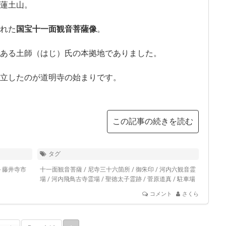
蓮土山。
れた
国宝十一面観音菩薩像
。
ある土師（はじ）氏の本拠地でありました。
立したのが道明寺の始まりです。
この記事の続きを読む
タグ
- 藤井寺市
十一面観音菩薩
/
尼寺三十六箇所
/
御朱印
/
河内六観音霊
場
/
河内飛鳥古寺霊場
/
聖徳太子霊跡
/
菅原道真
/
駐車場
コメント
さくら