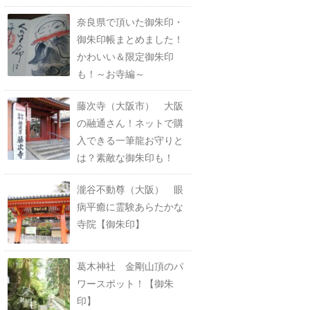
奈良県で頂いた御朱印・
御朱印帳まとめました！
かわいい＆限定御朱印
も！～お寺編～
藤次寺（大阪市） 大阪
の融通さん！ネットで購
入できる一筆龍お守りと
は？素敵な御朱印も！
瀧谷不動尊（大阪） 眼
病平癒に霊験あらたかな
寺院【御朱印】
葛木神社 金剛山頂のパ
ワースポット！【御朱
印】