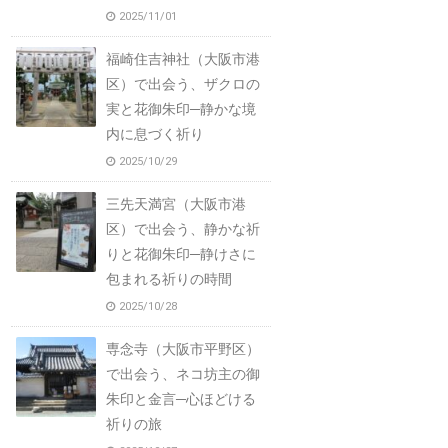
2025/11/01
福崎住吉神社（大阪市港
区）で出会う、ザクロの
実と花御朱印─静かな境
内に息づく祈り
2025/10/29
三先天満宮（大阪市港
区）で出会う、静かな祈
りと花御朱印─静けさに
包まれる祈りの時間
2025/10/28
専念寺（大阪市平野区）
で出会う、ネコ坊主の御
朱印と金言─心ほどける
祈りの旅