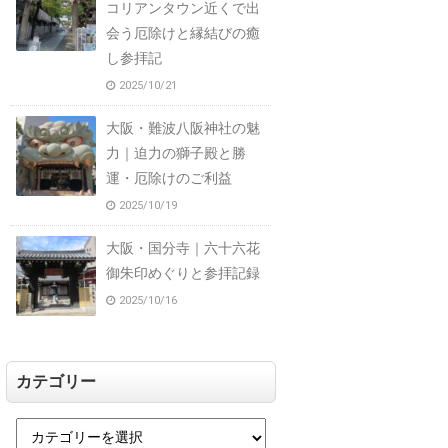
コリアンタウン近くで出
会う厄除けと縁結びの癒
し参拝記
2025/10/21
大阪・難波八阪神社の魅
力｜迫力の獅子殿と勝
運・厄除けのご利益
2025/10/19
大阪・国分寺｜六十六花
御朱印めぐりと参拝記録
2025/10/16
カテゴリー