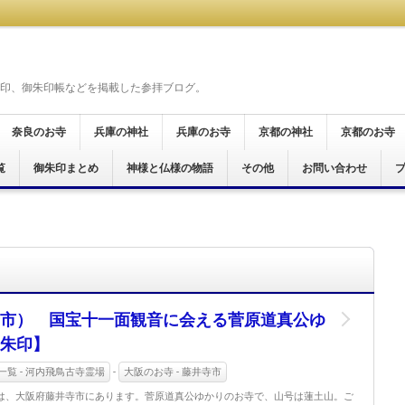
印、御朱印帳などを掲載した参拝ブログ。
奈良のお寺
兵庫の神社
兵庫のお寺
京都の神社
京都のお寺
覧
奈良市
桜井市
天理市
橿原市
御所市
葛城市
大和郡山市
生駒市
五條市
宇陀市
磯城郡
生駒郡
高市郡
吉野郡
北葛城郡
明日香村
御朱印まとめ
神戸市
尼崎市
神様と仏様の物語
尼崎市
加西市
姫路市
その他
京都市
お問い合わせ
京都市
宮津市
舞鶴市
木津川市
霊場
仏霊場
場
十八面観音巡礼
霊場
十五ヶ所霊場
願所阿弥陀巡礼
行く六十六花御朱印巡り
ぐり
印巡拝
参り
印めぐり
市） 国宝十一面観音に会える菅原道真公ゆ
朱印】
一覧 - 河内飛鳥古寺霊場
-
大阪のお寺 - 藤井寺市
は、大阪府藤井寺市にあります。菅原道真公ゆかりのお寺で、山号は蓮土山。ご