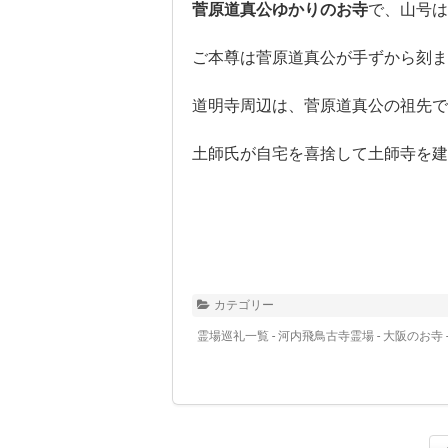
菅原道真公ゆかりのお寺
で、山号は
ご本尊は菅原道真公が手ずから刻ま
道明寺周辺は、菅原道真公の祖先で
土師氏が自宅を喜捨して土師寺を建
カテゴリー
霊場巡礼一覧 - 河内飛鳥古寺霊場
-
大阪のお寺 