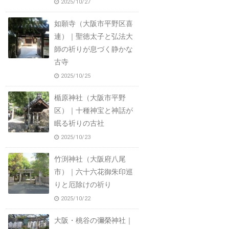
2025/10/27
如願寺（大阪市平野区喜
連）｜聖徳太子と弘法大
師の祈りが息づく静かな
古寺
2025/10/25
楯原神社（大阪市平野
区）｜十種神宝と神話が
眠る祈りの古社
2025/10/23
竹渕神社（大阪府八尾
市）｜六十六花御朱印巡
りと厄除けの祈り
2025/10/22
大阪・桃谷の彌榮神社｜