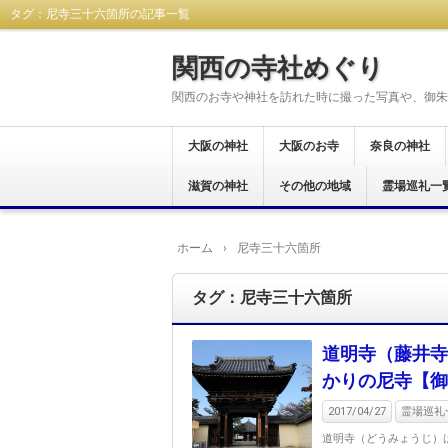
タグ：尼寺三十六箇所の記事一覧
関西の寺社めぐり
関西のお寺や神社を訪れた時に撮った写真や、御朱
大阪の神社
大阪のお寺
奈良の神社
大阪市
東大阪市
八尾市
藤井寺市
富田林市
羽曳野市
柏原市
河内長野市
堺市
大阪狭山市
交野市
松原市
茨木市
岸和田市
和泉市
貝塚市
阪南市
高石市
豊中市
泉佐野市
泉南市
南河内郡
滋賀の神社
大阪市
東大阪市
八尾市
富田林市
河内長野市
羽曳野市
藤井寺市
柏原市
堺市
泉南市
箕面市
和泉市
岸和田市
貝塚市
南河内郡
泉佐野市
豊中市
その他の地域
奈良市
生駒市
桜井市
橿原市
天理市
御所市
葛城市
大和郡山市
宇陀市
生駒郡
磯城郡
吉野郡
北葛城郡
高市郡
霊場巡礼一
大津市
岡山県
西国三十三所
新西国霊場
おおさか十三
大和十三沸霊
大和路秀麗八
河内飛鳥古寺
関西花の寺二
河内西国霊場
大阪新四十八
大阪メトロで
大阪七福神め
港区四社御朱
開運松原六社
西国七福神集
ホーム
›
尼寺三十六箇所
タグ：尼寺三十六箇所
道明寺（藤井寺
かりの尼寺【御
2017/04/27
霊場巡礼
道明寺（どうみょうじ）