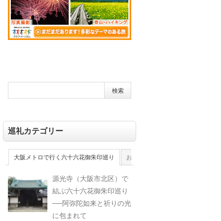
巡礼カテゴリー
大阪メトロで行く六十六花御朱印巡り
おおさか十三佛霊場
大和十三佛
源光寺（大阪市北区）で
結ぶ六十六花御朱印巡り
──阿弥陀如来と祈りの光
に包まれて