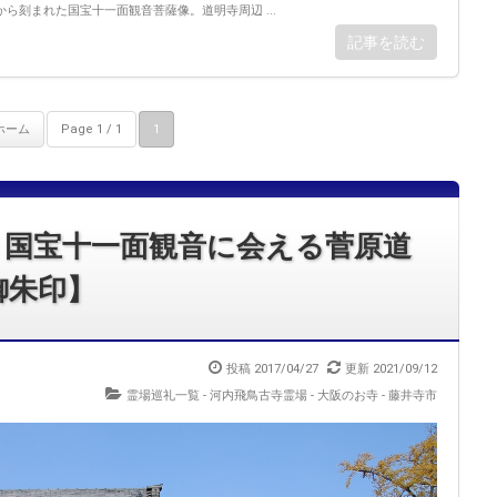
ら刻まれた国宝十一面観音菩薩像。道明寺周辺 ...
記事を読む
ホーム
Page 1 / 1
1
 国宝十一面観音に会える菅原道
御朱印】
投稿 2017/04/27
更新 2021/09/12
霊場巡礼一覧 - 河内飛鳥古寺霊場
-
大阪のお寺 - 藤井寺市