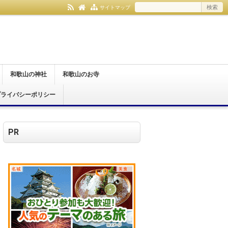
サイトマップ
和歌山の神社
和歌山のお寺
プライバシーポリシー
和歌山市
紀の川市
伊都郡
日高郡
那智勝浦町
和歌山市
橋本市
紀の川市
有田郡
伊都郡
日高郡
那智勝浦町
PR