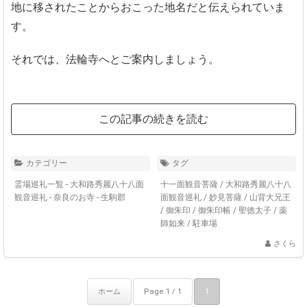
地に移されたことからおこった地名だと伝えられていま
す。
それでは、法輪寺へとご案内しましょう。
この記事の続きを読む
カテゴリー
タグ
霊場巡礼一覧 - 大和路秀麗八十八面
十一面観音菩薩
/
大和路秀麗八十八
観音巡礼
-
奈良のお寺 - 生駒郡
面観音巡礼
/
妙見菩薩
/
山背大兄王
/
御朱印
/
御朱印帳
/
聖徳太子
/
薬
師如来
/
駐車場
さくら
ホーム
Page 1 / 1
1