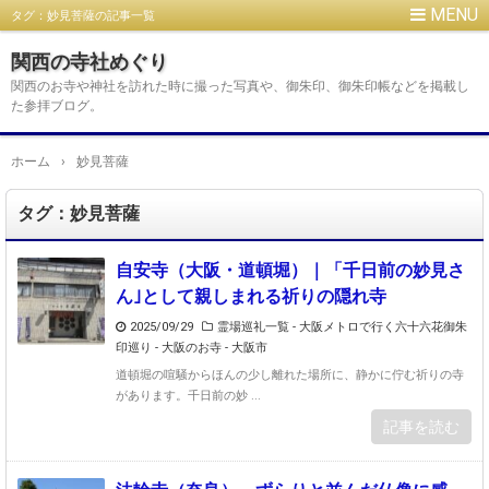
タグ：妙見菩薩の記事一覧
関西の寺社めぐり
関西のお寺や神社を訪れた時に撮った写真や、御朱印、御朱印帳などを掲載し
た参拝ブログ。
ホーム
›
妙見菩薩
タグ：妙見菩薩
自安寺（大阪・道頓堀）｜「千日前の妙見さ
ん｣として親しまれる祈りの隠れ寺
2025/09/29
霊場巡礼一覧 - 大阪メトロで行く六十六花御朱
印巡り
-
大阪のお寺 - 大阪市
道頓堀の喧騒からほんの少し離れた場所に、静かに佇む祈りの寺
があります。千日前の妙 ...
記事を読む