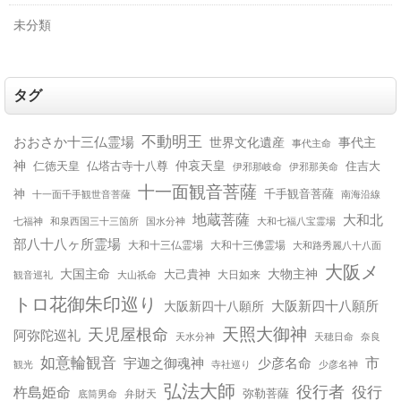
未分類
タグ
不動明王
おおさか十三仏霊場
世界文化遺産
事代主
事代主命
神
仲哀天皇
仁徳天皇
仏塔古寺十八尊
住吉大
伊邪那美命
伊邪那岐命
十一面観音菩薩
神
千手観音菩薩
十一面千手観世音菩薩
南海沿線
地蔵菩薩
大和北
和泉西国三十三箇所
国水分神
大和七福八宝霊場
七福神
部八十八ヶ所霊場
大和十三仏霊場
大和十三佛霊場
大和路秀麗八十八面
大阪メ
大国主命
大物主神
大己貴神
大山祇命
大日如来
観音巡礼
トロ花御朱印巡り
大阪新四十八願所
大阪新四十八願所
天児屋根命
天照大御神
阿弥陀巡礼
天水分神
天穂日命
奈良
如意輪観音
宇迦之御魂神
少彦名命
市
少彦名神
観光
寺社巡り
弘法大師
役行者
役行
杵島姫命
弥勒菩薩
弁財天
底筒男命