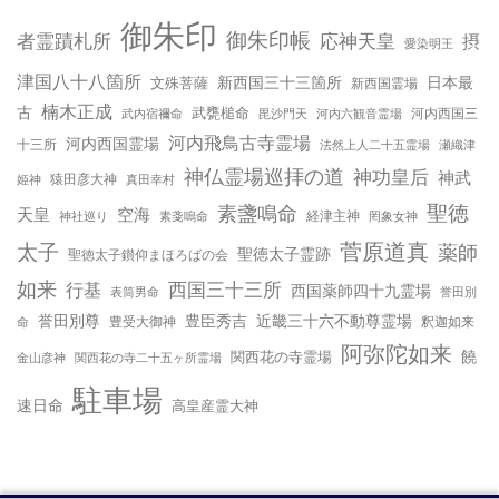
御朱印
御朱印帳
応神天皇
者霊蹟札所
摂
愛染明王
津国八十八箇所
新西国三十三箇所
日本最
文殊菩薩
新西国霊場
楠木正成
古
武甕槌命
河内西国三
武内宿禰命
毘沙門天
河内六観音霊場
河内飛鳥古寺霊場
河内西国霊場
十三所
法然上人二十五霊場
瀬織津
神仏霊場巡拝の道
神功皇后
神武
姫神
猿田彦大神
真田幸村
聖徳
素盞鳴命
天皇
空海
神社巡り
経津主神
素戔嗚命
罔象女神
太子
菅原道真
薬師
聖徳太子霊跡
聖徳太子鑚仰まほろばの会
如来
行基
西国三十三所
西国薬師四十九霊場
誉田別
表筒男命
誉田別尊
豊臣秀吉
近畿三十六不動尊霊場
命
豊受大御神
釈迦如来
阿弥陀如来
饒
関西花の寺霊場
金山彦神
関西花の寺二十五ヶ所霊場
駐車場
速日命
高皇産霊大神