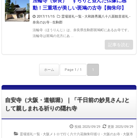
法輪寺（奈良） ずらりと並んだ仏像に感
動！三重塔が美しい斑鳩の古寺【御朱印】
2017/11/15
霊場巡礼一覧 - 大和路秀麗八十八面観音巡礼
-
奈良のお寺 - 生駒郡
法輪寺（ほうりんじ）は、奈良県生駒郡斑鳩町にあるお寺です。
法輪寺は斑鳩の北方にあ ...
記事を読む
ホーム
Page 1 / 1
1
自安寺（大阪・道頓堀）｜「千日前の妙見さん｣と
して親しまれる祈りの隠れ寺
投稿 2025/09/29
更新 2025/09/29
霊場巡礼一覧 - 大阪メトロで行く六十六花御朱印巡り
-
大阪のお寺 - 大阪市