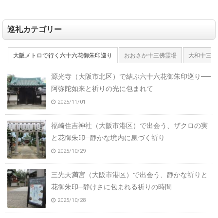
巡礼カテゴリー
大阪メトロで行く六十六花御朱印巡り
おおさか十三佛霊場
大和十三佛
源光寺（大阪市北区）で結ぶ六十六花御朱印巡り──
阿弥陀如来と祈りの光に包まれて
2025/11/01
福崎住吉神社（大阪市港区）で出会う、ザクロの実
と花御朱印─静かな境内に息づく祈り
2025/10/29
三先天満宮（大阪市港区）で出会う、静かな祈りと
花御朱印─静けさに包まれる祈りの時間
2025/10/28