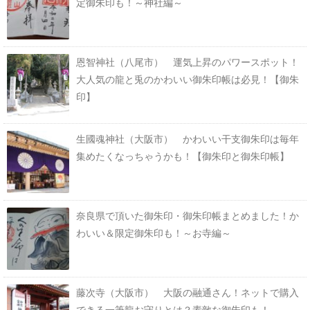
定御朱印も！～神社編～
恩智神社（八尾市） 運気上昇のパワースポット！
大人気の龍と兎のかわいい御朱印帳は必見！【御朱
印】
生國魂神社（大阪市） かわいい干支御朱印は毎年
集めたくなっちゃうかも！【御朱印と御朱印帳】
奈良県で頂いた御朱印・御朱印帳まとめました！か
わいい＆限定御朱印も！～お寺編～
藤次寺（大阪市） 大阪の融通さん！ネットで購入
できる一筆龍お守りとは？素敵な御朱印も！