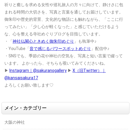
祈りと癒しを求める女性や巡礼旅人の方々に向けて、静けさに包
まれる時間の大切さを、写真と言葉を通してお届けしています。
御朱印や歴史的背景、文化的な物語にも触れながら、「ここに行
ってみたい」「少し心が軽くなった」と感じていただけるよう
な、心を整える寺社めぐりブログを目指しています。
・「
神社仏閣心ときめく御朱印めぐり
」も執筆中♪
・YouTube「
音で感じるパワースポットめぐり
」配信中♪
・SNSでも、季節の花や神社の空気を、写真と短い言葉で綴って
います。
よかったら、そちらも覗いてみてくださいね。
▶
Instagram｜@sakuranogallery
▶
X（旧Twitter）｜
@kansaisakura17
よろしくお願い致します♡
メイン・カテゴリー
大阪の神社