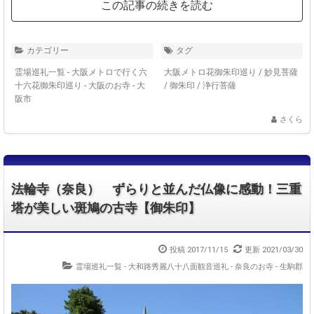
この記事の続きを読む
カテゴリー
タグ
霊場巡礼一覧 - 大阪メトロで行く六
大阪メトロ花御朱印巡り
/
妙見菩薩
十六花御朱印巡り
-
大阪のお寺 - 大
/
御朱印
/
浄行菩薩
阪市
さくら
法輪寺（奈良） ずらりと並んだ仏像に感動！三重
塔が美しい斑鳩の古寺【御朱印】
投稿 2017/11/15
更新 2021/03/30
霊場巡礼一覧 - 大和路秀麗八十八面観音巡礼
-
奈良のお寺 - 生駒郡