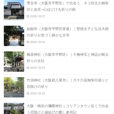
専念寺（大阪市平野区）で出会う、ネコ坊主の御朱
印と金言─心ほどける祈りの旅
2025/10/27
如願寺（大阪市平野区喜連）｜聖徳太子と弘法大師
の祈りが息づく静かな古寺
2025/10/25
楯原神社（大阪市平野区）｜十種神宝と神話が眠る
祈りの古社
2025/10/23
竹渕神社（大阪府八尾市）｜六十六花御朱印巡りと
厄除けの祈り
2025/10/22
大阪・桃谷の彌榮神社｜コリアンタウン近くで出会
う厄除けと縁結びの癒し参拝記