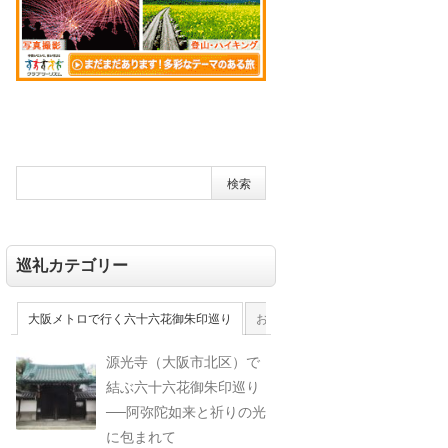
巡礼カテゴリー
大阪メトロで行く六十六花御朱印巡り
おおさか十三佛霊場
大和十三佛
源光寺（大阪市北区）で
結ぶ六十六花御朱印巡り
──阿弥陀如来と祈りの光
に包まれて