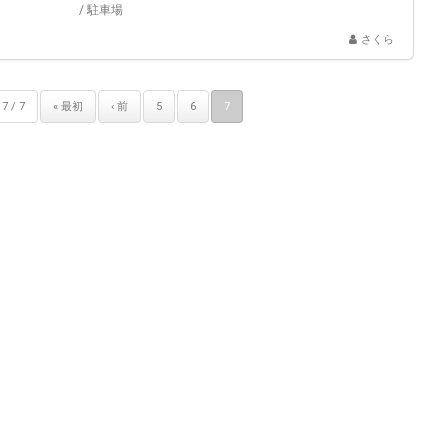
/
駐車場
さくら
7 / 7
« 最初
‹ 前
5
6
7