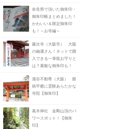
奈良県で頂いた御朱印・
御朱印帳まとめました！
かわいい＆限定御朱印
も！～お寺編～
藤次寺（大阪市） 大阪
の融通さん！ネットで購
入できる一筆龍お守りと
は？素敵な御朱印も！
瀧谷不動尊（大阪） 眼
病平癒に霊験あらたかな
寺院【御朱印】
葛木神社 金剛山頂のパ
ワースポット！【御朱
印】