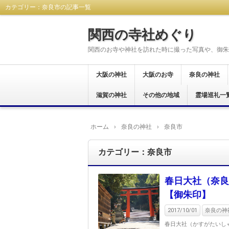
カテゴリー：奈良市の記事一覧
関西の寺社めぐり
関西のお寺や神社を訪れた時に撮った写真や、御朱
大阪の神社
大阪のお寺
奈良の神社
大阪市
東大阪市
八尾市
藤井寺市
富田林市
羽曳野市
柏原市
河内長野市
堺市
大阪狭山市
交野市
松原市
茨木市
岸和田市
和泉市
貝塚市
阪南市
高石市
豊中市
泉佐野市
泉南市
南河内郡
滋賀の神社
大阪市
東大阪市
八尾市
富田林市
河内長野市
羽曳野市
藤井寺市
柏原市
堺市
泉南市
箕面市
和泉市
岸和田市
貝塚市
南河内郡
泉佐野市
豊中市
その他の地域
奈良市
生駒市
桜井市
橿原市
天理市
御所市
葛城市
大和郡山市
宇陀市
生駒郡
磯城郡
吉野郡
北葛城郡
高市郡
霊場巡礼一
大津市
岡山県
西国三十三所
新西国霊場
おおさか十三
大和十三沸霊
大和路秀麗八
河内飛鳥古寺
関西花の寺二
河内西国霊場
大阪新四十八
大阪メトロで
大阪七福神め
港区四社御朱
開運松原六社
西国七福神集
ホーム
›
奈良の神社
›
奈良市
カテゴリー：奈良市
春日大社（奈
【御朱印】
2017/10/01
奈良の神社
春日大社（かすがたいし