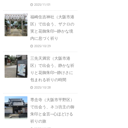
2025/11/01
福崎住吉神社（大阪市港
区）で出会う、ザクロの
実と花御朱印─静かな境
内に息づく祈り
2025/10/29
三先天満宮（大阪市港
区）で出会う、静かな祈
りと花御朱印─静けさに
包まれる祈りの時間
2025/10/28
専念寺（大阪市平野区）
で出会う、ネコ坊主の御
朱印と金言─心ほどける
祈りの旅