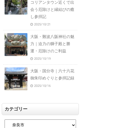
コリアンタウン近くで出
会う厄除けと縁結びの癒
し参拝記
2025/10/21
大阪・難波八阪神社の魅
力｜迫力の獅子殿と勝
運・厄除けのご利益
2025/10/19
大阪・国分寺｜六十六花
御朱印めぐりと参拝記録
2025/10/16
カテゴリー