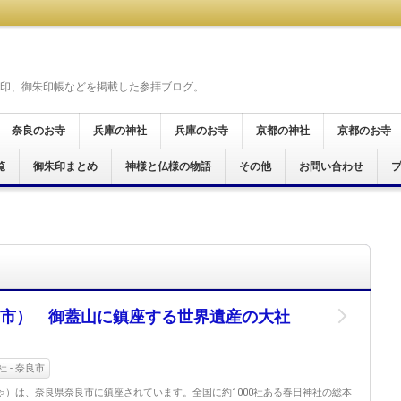
印、御朱印帳などを掲載した参拝ブログ。
奈良のお寺
兵庫の神社
兵庫のお寺
京都の神社
京都のお寺
覧
奈良市
桜井市
天理市
橿原市
御所市
葛城市
大和郡山市
生駒市
五條市
宇陀市
磯城郡
生駒郡
高市郡
吉野郡
北葛城郡
明日香村
御朱印まとめ
神戸市
尼崎市
神様と仏様の物語
尼崎市
加西市
姫路市
その他
京都市
お問い合わせ
京都市
宮津市
舞鶴市
木津川市
霊場
仏霊場
場
十八面観音巡礼
霊場
十五ヶ所霊場
願所阿弥陀巡礼
行く六十六花御朱印巡り
ぐり
印巡拝
参り
印めぐり
良市） 御蓋山に鎮座する世界遺産の大社
 - 奈良市
ゃ）は、奈良県奈良市に鎮座されています。全国に約1000社ある春日神社の総本