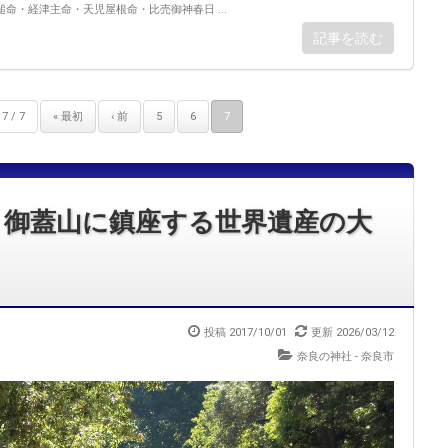
命・経津主命・天児屋根命・比売御神春日 ...
記事を読む
7 / 7
« 最初
‹ 前
5
6
7
 御蓋山に鎮座する世界遺産の大
投稿 2017/10/01
更新 2026/03/12
奈良の神社 - 奈良市