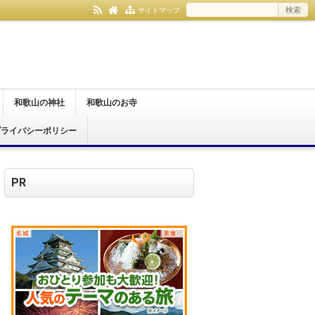
サイトマップ
和歌山の神社
和歌山のお寺
プライバシーポリシー
和歌山市
紀の川市
伊都郡
日高郡
那智勝浦町
和歌山市
橋本市
紀の川市
有田郡
伊都郡
日高郡
那智勝浦町
PR