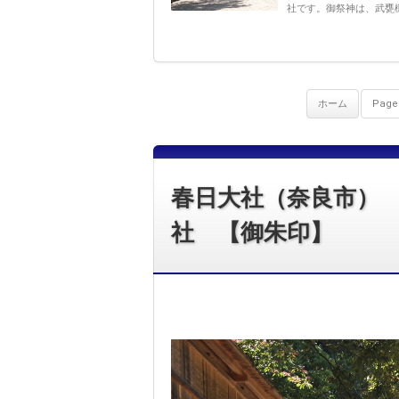
社です。御祭神は、武甕槌
ホーム
Page 
春日大社（奈良市）
社 【御朱印】