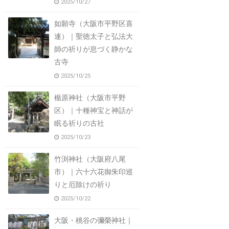
2025/10/27
如願寺（大阪市平野区喜
連）｜聖徳太子と弘法大
師の祈りが息づく静かな
古寺
2025/10/25
楯原神社（大阪市平野
区）｜十種神宝と神話が
眠る祈りの古社
2025/10/23
竹渕神社（大阪府八尾
市）｜六十六花御朱印巡
りと厄除けの祈り
2025/10/22
大阪・桃谷の彌榮神社｜