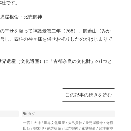
本社です。
児屋根命・比売御神
の幸せを願って神護景雲二年（768）、御蓋山（みか
営し、四柱の神々様を併せお祀りしたのがはじまりで
の世界遺産（文化遺産）に「古都奈良の文化財」の1つと
この記事の続きを読む
タグ
一言主大神
/
世界文化遺産
/
大己貴神
/
天児屋根命
/
奇稲
田姫
/
御朱印
/
武甕槌命
/
比売御神
/
素盞鳴命
/
経津主神