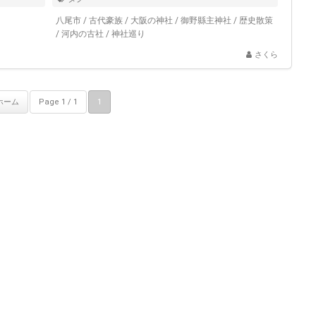
八尾市
/
古代豪族
/
大阪の神社
/
御野縣主神社
/
歴史散策
/
河内の古社
/
神社巡り
さくら
ホーム
Page 1 / 1
1