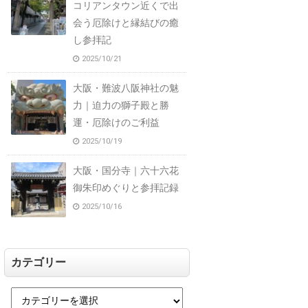
コリアンタウン近くで出
会う厄除けと縁結びの癒
し参拝記
2025/10/21
大阪・難波八阪神社の魅
力｜迫力の獅子殿と勝
運・厄除けのご利益
2025/10/19
大阪・国分寺｜六十六花
御朱印めぐりと参拝記録
2025/10/16
カテゴリー