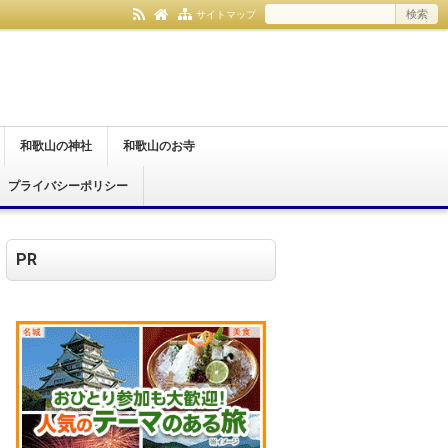
サイトマップ
和歌山の神社
和歌山のお寺
プライバシーポリシー
和歌山市
紀の川市
伊都郡
日高郡
那智勝浦町
和歌山市
橋本市
紀の川市
有田郡
伊都郡
日高郡
那智勝浦町
PR