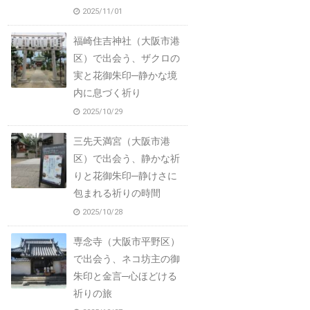
2025/11/01
福崎住吉神社（大阪市港
区）で出会う、ザクロの
実と花御朱印─静かな境
内に息づく祈り
2025/10/29
三先天満宮（大阪市港
区）で出会う、静かな祈
りと花御朱印─静けさに
包まれる祈りの時間
2025/10/28
専念寺（大阪市平野区）
で出会う、ネコ坊主の御
朱印と金言─心ほどける
祈りの旅