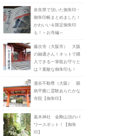
奈良県で頂いた御朱印・
御朱印帳まとめました！
かわいい＆限定御朱印
も！～お寺編～
藤次寺（大阪市） 大阪
の融通さん！ネットで購
入できる一筆龍お守りと
は？素敵な御朱印も！
瀧谷不動尊（大阪） 眼
病平癒に霊験あらたかな
寺院【御朱印】
葛木神社 金剛山頂のパ
ワースポット！【御朱
印】