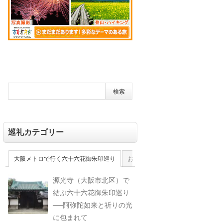
巡礼カテゴリー
大阪メトロで行く六十六花御朱印巡り
おおさか十三佛霊場
大和十三佛
源光寺（大阪市北区）で
結ぶ六十六花御朱印巡り
──阿弥陀如来と祈りの光
に包まれて