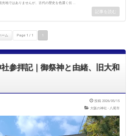
光地ではありませんが、古代の歴史を色濃く伝 ...
記事を読む
ホーム
Page 1 / 1
1
神社参拝記｜御祭神と由緒、旧大和
投稿 2026/05/15
大阪の神社 - 八尾市