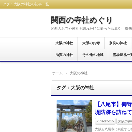
タグ：大阪の神社の記事一覧
関西の寺社めぐり
関西のお寺や神社を訪れた時に撮った写真や、御朱
大阪の神社
大阪のお寺
奈良の神社
大阪市
東大阪市
八尾市
藤井寺市
富田林市
羽曳野市
柏原市
河内長野市
堺市
大阪狭山市
交野市
松原市
茨木市
岸和田市
和泉市
貝塚市
阪南市
高石市
豊中市
泉佐野市
泉南市
南河内郡
滋賀の神社
大阪市
東大阪市
八尾市
富田林市
河内長野市
羽曳野市
藤井寺市
柏原市
堺市
泉南市
箕面市
和泉市
岸和田市
貝塚市
南河内郡
泉佐野市
豊中市
その他の地域
奈良市
生駒市
桜井市
橿原市
天理市
御所市
葛城市
大和郡山市
宇陀市
生駒郡
磯城郡
吉野郡
北葛城郡
高市郡
霊場巡礼一
大津市
岡山県
西国三十三所
新西国霊場
おおさか十三
大和十三沸霊
大和路秀麗八
河内飛鳥古寺
関西花の寺二
河内西国霊場
大阪新四十八
大阪メトロで
大阪七福神め
港区四社御朱
開運松原六社
西国七福神集
ホーム
›
大阪の神社
タグ：大阪の神社
【八尾市】御野
堤防跡を訪ねて
2026/05/15
大阪の神社
大阪府八尾市に鎮座する