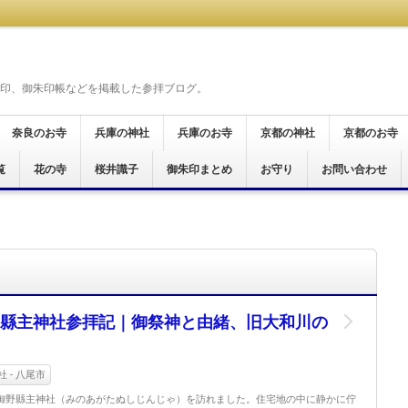
印、御朱印帳などを掲載した参拝ブログ。
奈良のお寺
兵庫の神社
兵庫のお寺
京都の神社
京都のお寺
覧
奈良市
桜井市
天理市
橿原市
御所市
葛城市
大和郡山市
生駒市
五條市
宇陀市
磯城郡
生駒郡
高市郡
吉野郡
北葛城郡
明日香村
花の寺
神戸市
尼崎市
桜井識子
御朱印まとめ
尼崎市
加西市
姫路市
京都市
お守り
お問い合わせ
京都市
宮津市
舞鶴市
木津川市
霊場
仏霊場
場
十八面観音巡礼
霊場
十五ヶ所霊場
願所阿弥陀巡礼
行く六十六花御朱印巡り
ぐり
印巡拝
参り
印めぐり
あじさい
縣主神社参拝記｜御祭神と由緒、旧大和川の
 - 八尾市
御野縣主神社（みのあがたぬしじんじゃ）を訪れました。住宅地の中に静かに佇