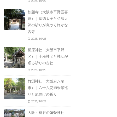
2025/10/27
如願寺（大阪市平野区喜
連）｜聖徳太子と弘法大
師の祈りが息づく静かな
古寺
2025/10/25
楯原神社（大阪市平野
区）｜十種神宝と神話が
眠る祈りの古社
2025/10/23
竹渕神社（大阪府八尾
市）｜六十六花御朱印巡
りと厄除けの祈り
2025/10/22
大阪・桃谷の彌榮神社｜