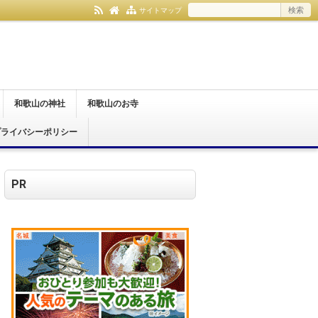
サイトマップ
和歌山の神社
和歌山のお寺
プライバシーポリシー
和歌山市
紀の川市
伊都郡
日高郡
那智勝浦町
和歌山市
橋本市
紀の川市
有田郡
伊都郡
日高郡
那智勝浦町
PR