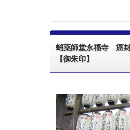
蛸薬師堂永福寺 癌
【御朱印】