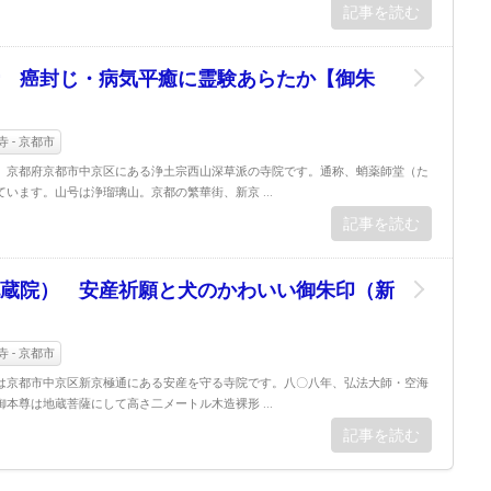
記事を読む
 癌封じ・病気平癒に霊験あらたか【御朱
 - 京都市
、京都府京都市中京区にある浄土宗西山深草派の寺院です。通称、蛸薬師堂（た
います。山号は浄瑠璃山。京都の繁華街、新京 ...
記事を読む
蔵院） 安産祈願と犬のかわいい御朱印（新
 - 京都市
は京都市中京区新京極通にある安産を守る寺院です。八〇八年、弘法大師・空海
本尊は地蔵菩薩にして高さ二メートル木造裸形 ...
記事を読む