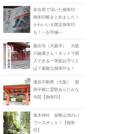
奈良県で頂いた御朱印・
御朱印帳まとめました！
かわいい＆限定御朱印
も！～お寺編～
藤次寺（大阪市） 大阪
の融通さん！ネットで購
入できる一筆龍お守りと
は？素敵な御朱印も！
瀧谷不動尊（大阪） 眼
病平癒に霊験あらたかな
寺院【御朱印】
葛木神社 金剛山頂のパ
ワースポット！【御朱
印】