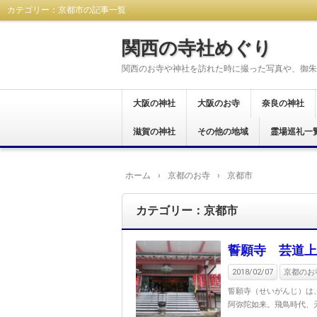
カテゴリー：京都市の記事一覧
関西の寺社めぐり
関西のお寺や神社を訪れた時に撮った写真や、御朱
大阪の神社
大阪のお寺
奈良の神社
大阪市
東大阪市
八尾市
藤井寺市
富田林市
羽曳野市
柏原市
河内長野市
堺市
大阪狭山市
交野市
松原市
茨木市
岸和田市
和泉市
貝塚市
阪南市
高石市
豊中市
泉佐野市
泉南市
南河内郡
滋賀の神社
大阪市
東大阪市
八尾市
富田林市
河内長野市
羽曳野市
藤井寺市
柏原市
堺市
泉南市
箕面市
和泉市
岸和田市
貝塚市
南河内郡
泉佐野市
豊中市
その他の地域
奈良市
生駒市
桜井市
橿原市
天理市
御所市
葛城市
大和郡山市
宇陀市
生駒郡
磯城郡
吉野郡
北葛城郡
高市郡
霊場巡礼一
大津市
岡山県
西国三十三所
新西国霊場
おおさか十三
大和十三沸霊
大和路秀麗八
河内飛鳥古寺
関西花の寺二
河内西国霊場
大阪新四十八
大阪メトロで
大阪七福神め
港区四社御朱
開運松原六社
西国七福神集
ホーム
›
京都のお寺
›
京都市
カテゴリー：京都市
誓願寺 芸道上
2018/02/07
京都のお寺
誓願寺（せいがんじ）は
阿弥陀如来。飛鳥時代、天智