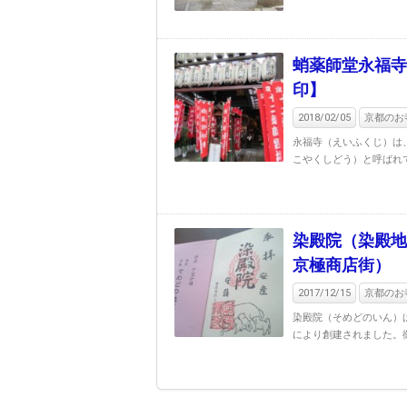
蛸薬師堂永福寺
印】
2018/02/05
京都のお寺
永福寺（えいふくじ）は
こやくしどう）と呼ばれて
染殿院（染殿地
京極商店街）
2017/12/15
京都のお寺
染殿院（そめどのいん）
により創建されました。御