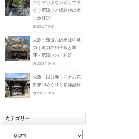
コリアンタウン近くで出
会う厄除けと縁結びの癒
し参拝記
2025/10/21
大阪・難波八阪神社の魅
力｜迫力の獅子殿と勝
運・厄除けのご利益
2025/10/19
大阪・国分寺｜六十六花
御朱印めぐりと参拝記録
2025/10/16
カテゴリー