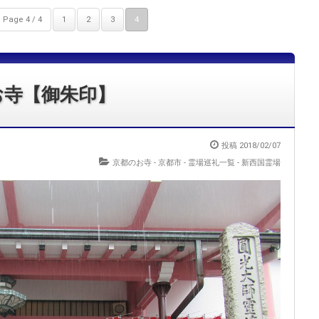
Page 4 / 4
1
2
3
4
お寺【御朱印】
投稿 2018/02/07
京都のお寺 - 京都市
-
霊場巡礼一覧 - 新西国霊場