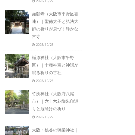
2025/10/27
如願寺（大阪市平野区喜
連）｜聖徳太子と弘法大
師の祈りが息づく静かな
古寺
2025/10/25
楯原神社（大阪市平野
区）｜十種神宝と神話が
眠る祈りの古社
2025/10/23
竹渕神社（大阪府八尾
市）｜六十六花御朱印巡
りと厄除けの祈り
2025/10/22
大阪・桃谷の彌榮神社｜