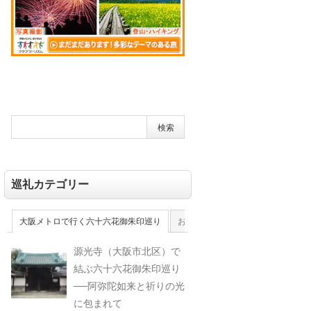
巡礼カテゴリー
大阪メトロで行く六十六花御朱印巡り
おおさか十三佛霊場
大和十三佛
源光寺（大阪市北区）で
結ぶ六十六花御朱印巡り
──阿弥陀如来と祈りの光
に包まれて