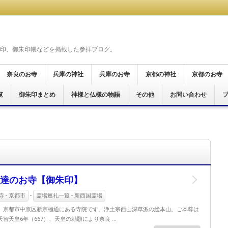
印、御朱印帳などを掲載した参拝ブログ。
奈良のお寺
兵庫の神社
兵庫のお寺
京都の神社
京都のお寺
覧
奈良市
桜井市
天理市
橿原市
御所市
葛城市
大和郡山市
生駒市
五條市
宇陀市
磯城郡
生駒郡
高市郡
吉野郡
北葛城郡
明日香村
御朱印まとめ
神戸市
尼崎市
神様と仏様の物語
尼崎市
加西市
姫路市
その他
京都市
お問い合わせ
京都市
宮津市
舞鶴市
木津川市
霊場
仏霊場
場
十八面観音巡礼
霊場
十五ヶ所霊場
願所阿弥陀巡礼
行く六十六花御朱印巡り
ぐり
印巡拝
参り
印めぐり
達のお寺【御朱印】
 - 京都市
-
霊場巡礼一覧 - 新西国霊場
、京都市中京区新京極通にある寺院です。浄土宗西山深草派の総本山。ご本尊は
天皇6年（667）、天皇の勅願により奈良 ...