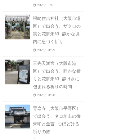
2025/11/01
福崎住吉神社（大阪市港
区）で出会う、ザクロの
実と花御朱印─静かな境
内に息づく祈り
2025/10/29
三先天満宮（大阪市港
区）で出会う、静かな祈
りと花御朱印─静けさに
包まれる祈りの時間
2025/10/28
専念寺（大阪市平野区）
で出会う、ネコ坊主の御
朱印と金言─心ほどける
祈りの旅