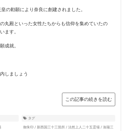
、天皇の勅願により奈良に創建されました。
の丸殿といった女性たちからも信仰を集めていたの
います。
願成就。
内しましょう
この記事の続きを読む
タグ
場
御朱印
/
新西国三十三箇所
/
法然上人二十五霊場
/
洛陽三