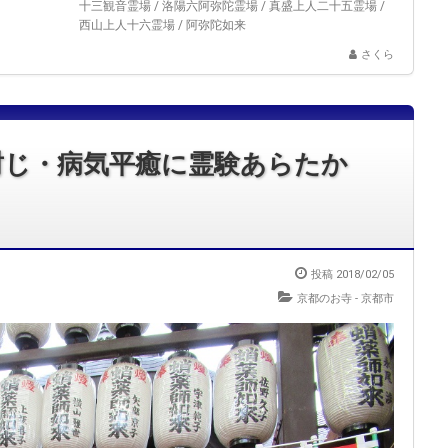
十三観音霊場
/
洛陽六阿弥陀霊場
/
真盛上人二十五霊場
/
西山上人十六霊場
/
阿弥陀如来
さくら
封じ・病気平癒に霊験あらたか
投稿 2018/02/05
京都のお寺 - 京都市