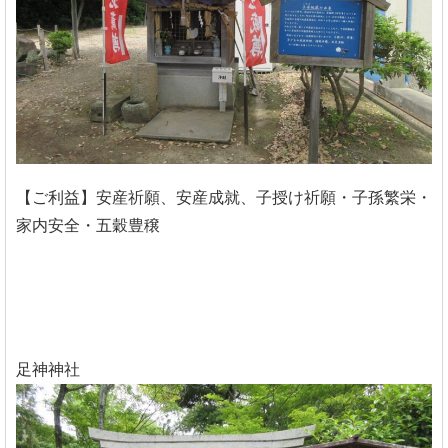
【ご利益】安産祈願、安産成就、子授け祈願・子孫繁栄・
家内安全・五穀豊穣
足神神社