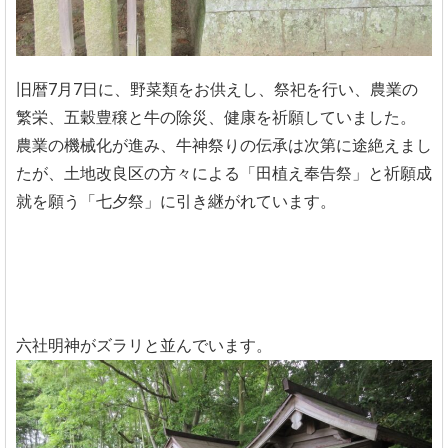
旧暦7月7日に、野菜類をお供えし、祭祀を行い、農業の
繁栄、五穀豊穣と牛の除災、健康を祈願していました。
農業の機械化が進み、牛神祭りの伝承は次第に途絶えまし
たが、土地改良区の方々による「田植え奉告祭」と祈願成
就を願う「七夕祭」に引き継がれています。
六社明神がズラリと並んでいます。