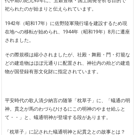
代中期の紀元93年に、五穀豊穣・国土開発を祈る目的で
祀られたのが始まりと伝えられています。
1942年（昭和17年）に佐野陸軍飛行場を建設するため現
在地への移転が始められ、1944年（昭和19年）8月に遷座
されました。
その際規模は縮小されましたが、社殿・舞殿・門・灯籠な
どの建造物はほぼ元通りに配置され、神社内の殆どの建造
物が国登録有形文化財に指定されています。
平安時代の歌人清少納言の随筆「枕草子」に、「蟻通の明
神。貫之が馬のわづらひけるにこの明神のやませ給ふと
て・・」と、蟻通明神が登場する段があります。
「枕草子」に記された蟻通明神と紀貫之との故事とは？