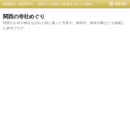
蟻通神社（泉佐野市） 枕草子に登場する紀貫之ゆかりの神社
関西の寺社めぐり
関西のお寺や神社を訪れた時に撮った写真や、御朱印、御朱印帳などを掲載し
た参拝ブログ。