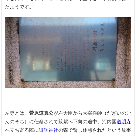
たようです。
左専とは、
菅原道真公
が左大臣から大宰権帥（だざいのご
んのそち）に任命されて筑紫へ下向の途中、河内国
道明寺
へ立ち寄る際に
諏訪神社
の森で暫し休憩されたという故事