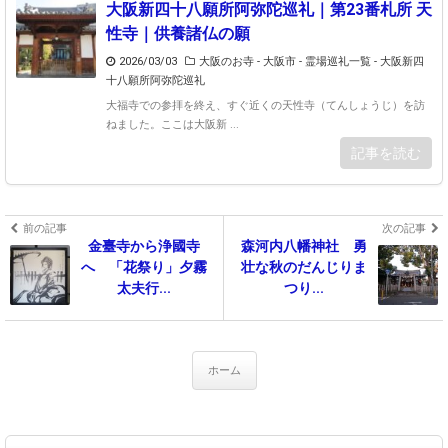
大阪新四十八願所阿弥陀巡礼｜第23番札所 天
性寺｜供養諸仏の願
2026/03/03
大阪のお寺 - 大阪市
-
霊場巡礼一覧 - 大阪新四
十八願所阿弥陀巡礼
大福寺での参拝を終え、すぐ近くの天性寺（てんしょうじ）を訪
ねました。ここは大阪新 ...
記事を読む
前の記事
次の記事
金臺寺から浄國寺
森河内八幡神社 勇
へ 「花祭り」夕霧
壮な秋のだんじりま
太夫行...
つり...
ホーム