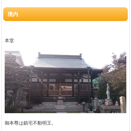
境内
本堂
御本尊は鎮宅不動明王。