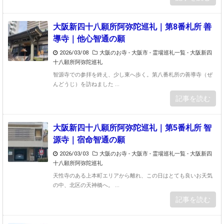
大阪新四十八願所阿弥陀巡礼｜第8番札所 善
導寺｜他心智通の願
2026/03/08
大阪のお寺 - 大阪市
-
霊場巡礼一覧 - 大阪新四
十八願所阿弥陀巡礼
智源寺での参拝を終え、少し東へ歩く。第八番札所の善導寺（ぜ
んどうじ）を訪ねました ...
記事を読む
大阪新四十八願所阿弥陀巡礼｜第5番札所 智
源寺｜宿命智通の願
2026/03/03
大阪のお寺 - 大阪市
-
霊場巡礼一覧 - 大阪新四
十八願所阿弥陀巡礼
天性寺のある上本町エリアから離れ、この日はとても良いお天気
の中、北区の天神橋へ。 ...
記事を読む