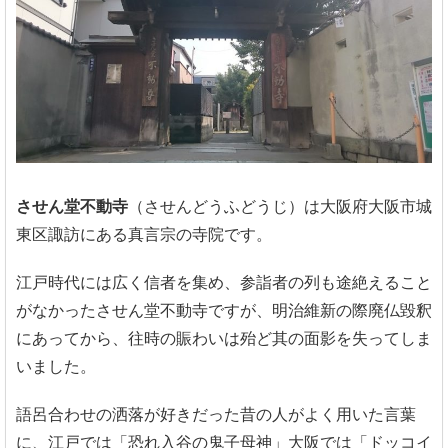
させん堂不動寺
（させんどうふどうじ）は大阪府大阪市城
東区諏訪にある真言宗の寺院です。
江戸時代には広く信者を集め、参詣者の列も途絶えること
がなかったさせん堂不動寺ですが、明治維新の際廃仏毀釈
にあってから、往時の賑わいは殆ど其の面影を失ってしま
いました。
語呂合わせの洒落が好きだった昔の人がよく用いた言葉
に、江戸では「恐れ入谷の鬼子母神」大阪では「ドッコイ