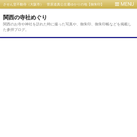
させん堂不動寺（大阪市） 菅原道真公左遷ゆかりの地【御朱印】
関西の寺社めぐり
関西のお寺や神社を訪れた時に撮った写真や、御朱印、御朱印帳などを掲載し
た参拝ブログ。