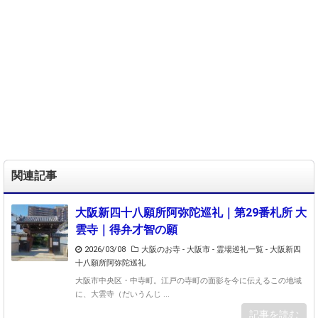
関連記事
大阪新四十八願所阿弥陀巡礼｜第29番札所 大
雲寺｜得弁才智の願
2026/03/08
大阪のお寺 - 大阪市
-
霊場巡礼一覧 - 大阪新四
十八願所阿弥陀巡礼
大阪市中央区・中寺町。江戸の寺町の面影を今に伝えるこの地域
に、大雲寺（だいうんじ ...
記事を読む