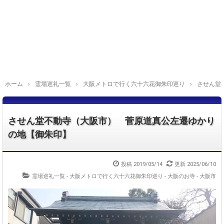
ホーム
›
霊場巡礼一覧
›
大阪メトロで行く六十六花御朱印巡り
›
させん堂
させん堂不動寺（大阪市） 菅原道真公左遷ゆかり
の地【御朱印】
投稿
2019/05/14
更新
2025/06/10
霊場巡礼一覧 - 大阪メトロで行く六十六花御朱印巡り
-
大阪のお寺 - 大阪市