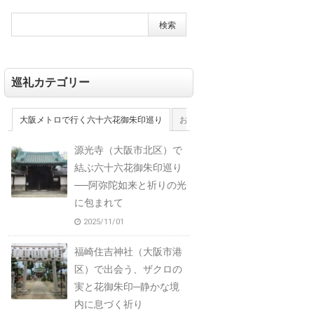
巡礼カテゴリー
大阪メトロで行く六十六花御朱印巡り
おおさか十三佛霊場
大和十三佛
源光寺（大阪市北区）で
結ぶ六十六花御朱印巡り
──阿弥陀如来と祈りの光
に包まれて
2025/11/01
福崎住吉神社（大阪市港
区）で出会う、ザクロの
実と花御朱印─静かな境
内に息づく祈り