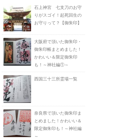
石上神宮 七支刀のお守
りがスゴイ！起死回生の
お守りって？【御朱印】
大阪府で頂いた御朱印・
御朱印帳まとめました！
かわいい＆限定御朱印
も！～神社編①～
西国三十三所霊場一覧
奈良県で頂いた御朱印ま
とめました！かわいい＆
限定御朱印も！～神社編
～