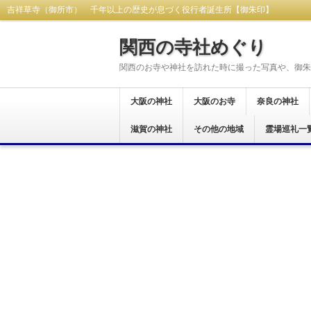
吉祥草寺（御所市） 千年以上の歴史が息づく役行者誕生所【御朱印】
関西の寺社めぐり
関西のお寺や神社を訪れた時に撮った写真や、御朱
大阪の神社
大阪のお寺
奈良の神社
大阪市
東大阪市
八尾市
藤井寺市
富田林市
羽曳野市
柏原市
河内長野市
堺市
大阪狭山市
交野市
松原市
茨木市
岸和田市
和泉市
貝塚市
阪南市
高石市
豊中市
泉佐野市
泉南市
南河内郡
滋賀の神社
大阪市
東大阪市
八尾市
富田林市
河内長野市
羽曳野市
藤井寺市
柏原市
堺市
泉南市
箕面市
和泉市
岸和田市
貝塚市
南河内郡
泉佐野市
豊中市
その他の地域
奈良市
生駒市
桜井市
橿原市
天理市
御所市
葛城市
大和郡山市
宇陀市
生駒郡
磯城郡
吉野郡
北葛城郡
高市郡
霊場巡礼一
大津市
岡山県
西国三十三所
新西国霊場
おおさか十三
大和十三沸霊
大和路秀麗八
河内飛鳥古寺
関西花の寺二
河内西国霊場
大阪新四十八
大阪メトロで
大阪七福神め
港区四社御朱
開運松原六社
西国七福神集