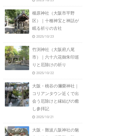
2025/10/25
楯原神社（大阪市平野
区）｜十種神宝と神話が
眠る祈りの古社
2025/10/23
竹渕神社（大阪府八尾
市）｜六十六花御朱印巡
りと厄除けの祈り
2025/10/22
大阪・桃谷の彌榮神社｜
コリアンタウン近くで出
会う厄除けと縁結びの癒
し参拝記
2025/10/21
大阪・難波八阪神社の魅