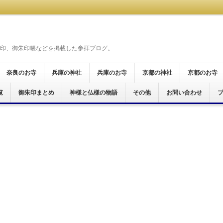
印、御朱印帳などを掲載した参拝ブログ。
奈良のお寺
兵庫の神社
兵庫のお寺
京都の神社
京都のお寺
覧
奈良市
桜井市
天理市
橿原市
御所市
葛城市
大和郡山市
生駒市
五條市
宇陀市
磯城郡
生駒郡
高市郡
吉野郡
北葛城郡
明日香村
御朱印まとめ
神戸市
尼崎市
神様と仏様の物語
尼崎市
加西市
姫路市
その他
京都市
お問い合わせ
京都市
宮津市
舞鶴市
木津川市
霊場
仏霊場
場
十八面観音巡礼
霊場
十五ヶ所霊場
願所阿弥陀巡礼
行く六十六花御朱印巡り
ぐり
印巡拝
参り
印めぐり