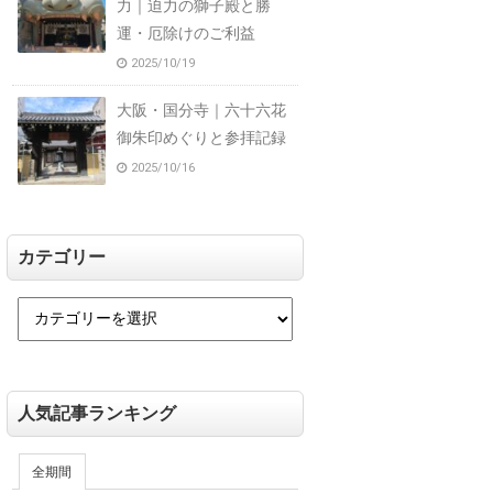
力｜迫力の獅子殿と勝
運・厄除けのご利益
2025/10/19
大阪・国分寺｜六十六花
御朱印めぐりと参拝記録
2025/10/16
カテゴリー
人気記事ランキング
全期間