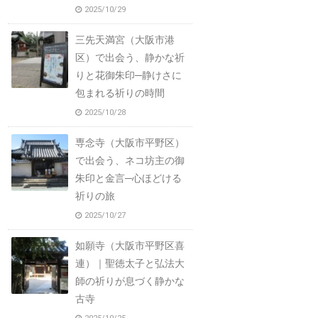
2025/10/29
三先天満宮（大阪市港
区）で出会う、静かな祈
りと花御朱印─静けさに
包まれる祈りの時間
2025/10/28
専念寺（大阪市平野区）
で出会う、ネコ坊主の御
朱印と金言─心ほどける
祈りの旅
2025/10/27
如願寺（大阪市平野区喜
連）｜聖徳太子と弘法大
師の祈りが息づく静かな
古寺