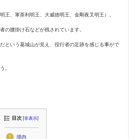
明王、軍荼利明王、大威徳明王、金剛夜叉明王）。
者の腰掛け石などが残されています。
だという葛城山が見え、役行者の足跡を感じる事がで
う。
目次
[
非表示
]
境内