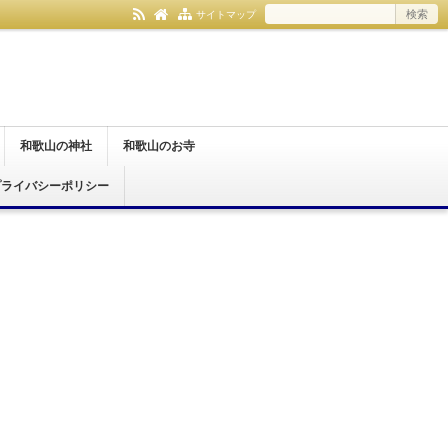
サイトマップ
和歌山の神社
和歌山のお寺
プライバシーポリシー
和歌山市
紀の川市
伊都郡
日高郡
那智勝浦町
和歌山市
橋本市
紀の川市
有田郡
伊都郡
日高郡
那智勝浦町