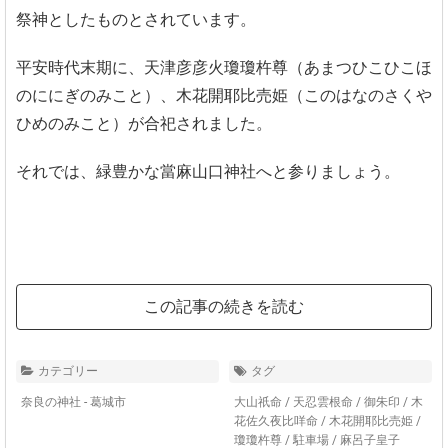
祭神としたものとされています。
平安時代末期に、天津彦彦火瓊瓊杵尊（あまつひこひこほ
のににぎのみこと）、木花開耶比売姫（このはなのさくや
ひめのみこと）が合祀されました。
それでは、緑豊かな當麻山口神社へと参りましょう。
この記事の続きを読む
カテゴリー
タグ
奈良の神社 - 葛城市
大山祇命
/
天忍雲根命
/
御朱印
/
木
花佐久夜比咩命
/
木花開耶比売姫
/
瓊瓊杵尊
/
駐車場
/
麻呂子皇子