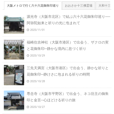
大阪メトロで行く六十六花御朱印巡り
おおさか十三佛霊場
大和十三佛
源光寺（大阪市北区）で結ぶ六十六花御朱印巡り──
阿弥陀如来と祈りの光に包まれて
2025/11/01
福崎住吉神社（大阪市港区）で出会う、ザクロの実
と花御朱印─静かな境内に息づく祈り
2025/10/29
三先天満宮（大阪市港区）で出会う、静かな祈りと
花御朱印─静けさに包まれる祈りの時間
2025/10/28
専念寺（大阪市平野区）で出会う、ネコ坊主の御朱
印と金言─心ほどける祈りの旅
2025/10/27