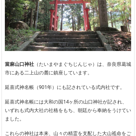
當麻山口神社
（たいまやまぐちじんじゃ）は、奈良県葛城
市にある二上山の麓に鎮座しています。
延喜式神名帳（901年）にも記されている式内社です。
延喜式神名帳には大和の国14ヶ所の山口神社が記され、
いずれも式内大社の社格をもち、朝廷から奉納をうけてい
ました。
これらの神社は本来、山々の精霊を支配した大山祗命をご