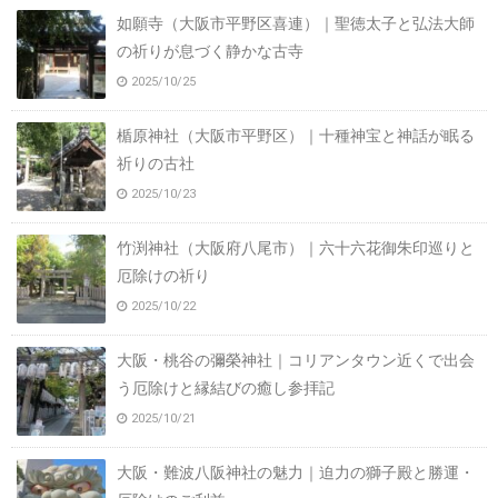
如願寺（大阪市平野区喜連）｜聖徳太子と弘法大師
の祈りが息づく静かな古寺
2025/10/25
楯原神社（大阪市平野区）｜十種神宝と神話が眠る
祈りの古社
2025/10/23
竹渕神社（大阪府八尾市）｜六十六花御朱印巡りと
厄除けの祈り
2025/10/22
大阪・桃谷の彌榮神社｜コリアンタウン近くで出会
う厄除けと縁結びの癒し参拝記
2025/10/21
大阪・難波八阪神社の魅力｜迫力の獅子殿と勝運・