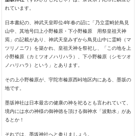
れています。
日本書紀の、神武天皇即位4年春の詔に「乃立霊畤於鳥見
山中、其地号曰上小野榛原・下小野榛原 用祭皇祖天神
焉」の記載があり、神武天皇みずから鳥見山中に霊畤（マ
ツリノニワ）を築かれ、皇祖天神を祭祀し、「この地を上
小野榛原（カミツオノハリハラ）、下小野榛原（シモツオ
ノハリハラ）という」とあります。
その上小野榛原が、宇陀市榛原西峠地区内にある、墨坂の
地です。
墨坂神社は日本最古の健康の神を祀るとも言われていて、
境内には水の神様の御神徳を頂ける御神水「波動水」があ
るとか！
それでは、墨坂神社へと参りましょう。