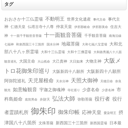
タグ
不動明王
おおさか十三仏霊場
世界文化遺産
事代主
事代主命
神
仲哀天皇
仁徳天皇
仏塔古寺十八尊
住吉大
伊邪那美命
伊邪那岐命
十一面観音菩薩
神
千手観音菩薩
十一面千手観世音菩薩
南海沿線
地蔵菩薩
大和北
和泉西国三十三箇所
国水分神
大和七福八宝霊場
七福神
部八十八ヶ所霊場
大和十三仏霊場
大和十三佛霊場
大和路秀麗八十八面
大阪メ
大国主命
大物主神
大己貴神
大山祇命
大日如来
観音巡礼
トロ花御朱印巡り
大阪新四十八願所
大阪新四十八願所
天児屋根命
天照大御神
阿弥陀巡礼
天水分神
天穂日命
奈良
如意輪観音
宇迦之御魂神
少彦名命
市
少彦名神
観光
寺社巡り
弘法大師
役行者
役行
杵島姫命
弥勒菩薩
弁財天
底筒男命
御朱印
御朱印帳
応神天皇
者霊蹟札所
摂
愛染明王
津国八十八箇所
新西国三十三箇所
日本最
文殊菩薩
新西国霊場