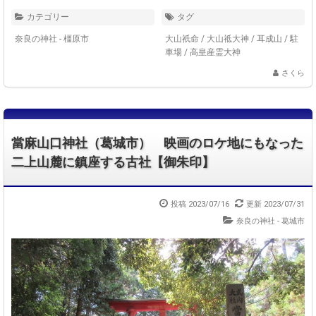
カテゴリー
タグ
奈良の神社 - 橿原市
大山祇命
/
大山祗大神
/
耳成山
/
駐
車場
/
高皇産霊大神
さくら
當麻山口神社（葛城市） 映画のロケ地にもなった
二上山麓に鎮座する古社【御朱印】
投稿 2023/07/16
更新 2023/07/31
奈良の神社 - 葛城市