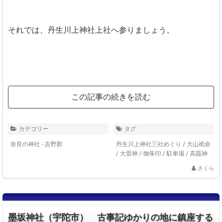
それでは、丹生川上神社上社へ参りましょう。
この記事の続きを読む
カテゴリー
タグ
奈良の神社 - 吉野郡
丹生川上神社三社めぐり
/
大山祇命
/
大雷神
/
御朱印
/
駐車場
/
高龗神
さくら
墨坂神社（宇陀市） 古事記ゆかりの地に鎮座する