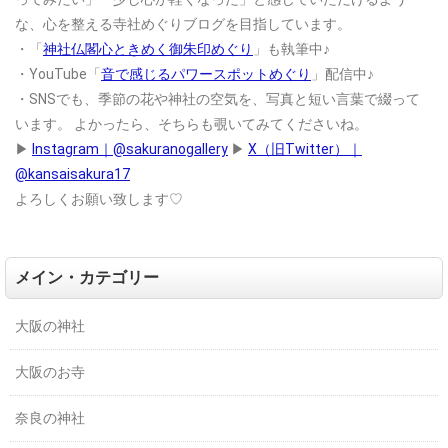
な、心を整える寺社めぐりブログを目指しています。
・「
神社仏閣心ときめく御朱印めぐり
」も執筆中♪
・YouTube「
音で感じるパワースポットめぐり
」配信中♪
・SNSでも、季節の花や神社の空気を、写真と短い言葉で綴って
います。
よかったら、そちらも覗いてみてくださいね。
▶
Instagram｜@sakuranogallery
▶
X（旧Twitter）｜
@kansaisakura17
よろしくお願い致します♡
メイン・カテゴリー
大阪の神社
大阪のお寺
奈良の神社