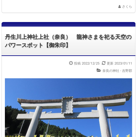
さくら
丹生川上神社上社（奈良） 龍神さまを祀る天空の
パワースポット【御朱印】
投稿 2022/12/25
更新 2023/01/11
奈良の神社 - 吉野郡