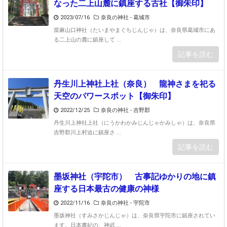
なった二上山麓に鎮座する古社【御朱印】
2023/07/16
奈良の神社 - 葛城市
當麻山口神社（たいまやまぐちじんじゃ）は、奈良県葛城市にあ
る二上山の麓に鎮座して ...
記事を読む
丹生川上神社上社（奈良） 龍神さまを祀る
天空のパワースポット【御朱印】
2022/12/25
奈良の神社 - 吉野郡
丹生川上神社上社（にうかわかみじんじゃかみしゃ）は、奈良県
吉野郡川上村迫に鎮座さ ...
記事を読む
墨坂神社（宇陀市） 古事記ゆかりの地に鎮
座する日本最古の健康の神様
2022/11/16
奈良の神社 - 宇陀市
墨坂神社（すみさかじんじゃ）は、奈良県宇陀市に鎮座されてい
ます。日本書紀の、神武 ...