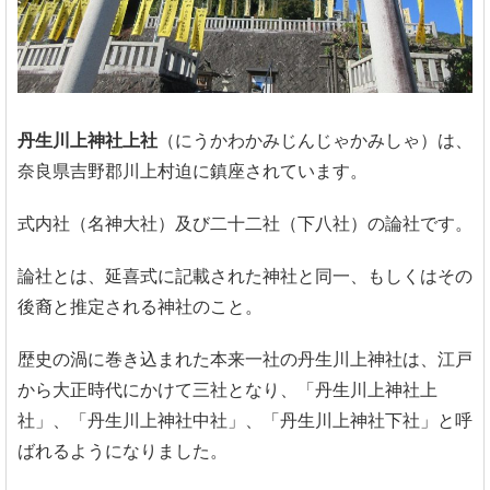
丹生川上神社上社
（にうかわかみじんじゃかみしゃ）は、
奈良県吉野郡川上村迫に鎮座されています。
式内社（名神大社）及び二十二社（下八社）の論社です。
論社とは、延喜式に記載された神社と同一、もしくはその
後裔と推定される神社のこと。
歴史の渦に巻き込まれた本来一社の丹生川上神社は、江戸
から大正時代にかけて三社となり、「丹生川上神社上
社」、「丹生川上神社中社」、「丹生川上神社下社」と呼
ばれるようになりました。