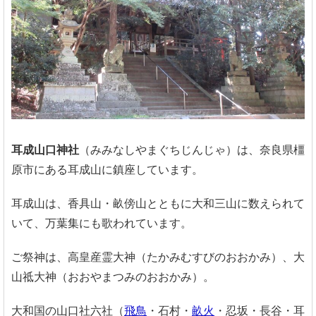
耳成山口神社
（みみなしやまぐちじんじゃ）は、奈良県橿
原市にある耳成山に鎮座しています。
耳成山は、香具山・畝傍山とともに大和三山に数えられて
いて、万葉集にも歌われています。
ご祭神は、高皇産霊大神（たかみむすびのおおかみ）、大
山祗大神（おおやまつみのおおかみ）。
大和国の山口社六社（
飛鳥
・石村・
畝火
・忍坂・長谷・耳