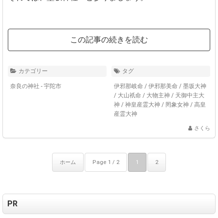
この記事の続きを読む
カテゴリー
タグ
奈良の神社 - 宇陀市
伊邪那岐命
/
伊邪那美命
/
墨坂大神
/
大山祇命
/
大物主神
/
天御中主大
神
/
神皇産霊大神
/
罔象女神
/
高皇
産霊大神
さくら
ホーム
Page 1 / 2
1
2
PR