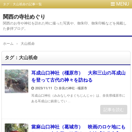
タグ：大山祇命の記事一覧
関西の寺社めぐり
関西のお寺や神社を訪れた時に撮った写真や、御朱印、御朱印帳などを掲載し
た参拝ブログ。
ホーム
›
大山祇命
タグ：大山祇命
耳成山口神社（橿原市） 大和三山の耳成山
を登って古代の神々を訪ねる
2023/11/11
奈良の神社 - 橿原市
耳成山口神社（みみなしやまぐちじんじゃ）は、奈良県橿原市に
ある耳成山に鎮座してい ...
記事を読む
當麻山口神社（葛城市） 映画のロケ地にも