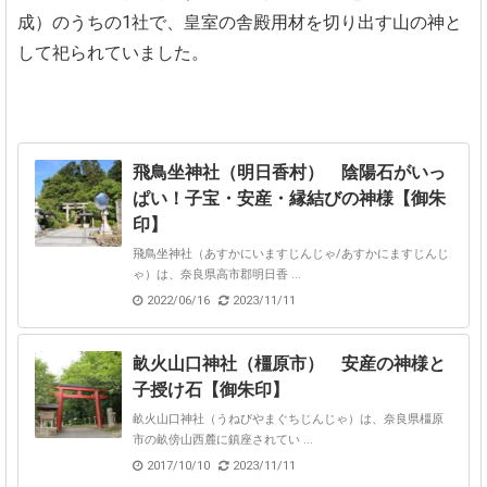
成）のうちの1社で、皇室の舎殿用材を切り出す山の神と
して祀られていました。
飛鳥坐神社（明日香村） 陰陽石がいっ
ぱい！子宝・安産・縁結びの神様【御朱
印】
飛鳥坐神社（あすかにいますじんじゃ/あすかにますじんじ
ゃ）は、奈良県高市郡明日香 ...
2022/06/16
2023/11/11
畝火山口神社（橿原市） 安産の神様と
子授け石【御朱印】
畝火山口神社（うねびやまぐちじんじゃ）は、奈良県橿原
市の畝傍山西麓に鎮座されてい ...
2017/10/10
2023/11/11