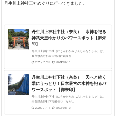
丹生川上神社三社めぐりに行ってきました。
丹生川上神社中社（奈良） 水神を祀る
神武天皇ゆかりのパワースポット【御朱
印】
丹生川上神社中社（にうかわかみじんじゃなかしゃ）は、
奈良県吉野郡東吉野村に鎮座さ ...
2023/01/09
2023/01/11
丹生川上神社下社（奈良） 天へと続く
階にうっとり！日本最古の水神を祀るパ
ワースポット【御朱印】
丹生川上神社下社（にうかわかみじんじゃしもしゃ）は、
奈良県吉野郡下市町長谷（なが ...
2023/01/11
2023/01/10