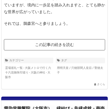
ていますが、境内に一歩足を踏み入れますと、とても静か
な世界が広がっていました。
それでは、鵲森宮へと参りましょう。
この記事の続きを読む
カテゴリー
タグ
霊場巡礼一覧 - 大阪メトロで行く六
用明天皇
/
穴穂部間人皇后
/
聖徳太
十六花御朱印巡り
-
大阪の神社 - 大
子
阪市
さくら
愛染堂勝鬘院（大阪市） 縁結び・良縁成就・商売