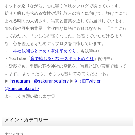
ポットを巡りながら、心に響く体験をブログで綴っています。
祈りと癒しを求める女性や巡礼旅人の方々に向けて、静けさに包
まれる時間の大切さを、写真と言葉を通してお届けしています。
御朱印や歴史的背景、文化的な物語にも触れながら、「ここに行
ってみたい」「少し心が軽くなった」と感じていただけるよう
な、心を整える寺社めぐりブログを目指しています。
・「
神社仏閣心ときめく御朱印めぐり
」も執筆中♪
・YouTube「
音で感じるパワースポットめぐり
」配信中♪
・SNSでも、季節の花や神社の空気を、写真と短い言葉で綴って
います。
よかったら、そちらも覗いてみてくださいね。
▶
Instagram｜@sakuranogallery
▶
X（旧Twitter）｜
@kansaisakura17
よろしくお願い致します♡
メイン・カテゴリー
大阪の神社