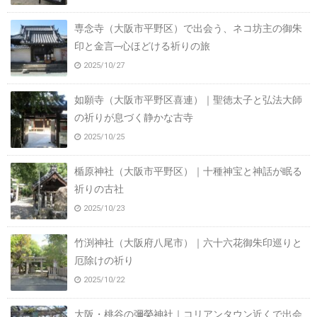
専念寺（大阪市平野区）で出会う、ネコ坊主の御朱
印と金言─心ほどける祈りの旅
2025/10/27
如願寺（大阪市平野区喜連）｜聖徳太子と弘法大師
の祈りが息づく静かな古寺
2025/10/25
楯原神社（大阪市平野区）｜十種神宝と神話が眠る
祈りの古社
2025/10/23
竹渕神社（大阪府八尾市）｜六十六花御朱印巡りと
厄除けの祈り
2025/10/22
大阪・桃谷の彌榮神社｜コリアンタウン近くで出会