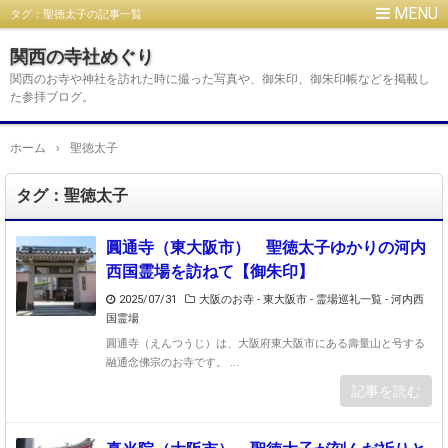
タグ：聖徳太子の記事一覧
関西の寺社めぐり
関西のお寺や神社を訪れた時に撮った写真や、御朱印、御朱印帳などを掲載し
た参拝ブログ。
ホーム
›
聖徳太子
タグ：聖徳太子
圓通寺（東大阪市） 聖徳太子ゆかりの河内
西国霊場を訪ねて【御朱印】
2025/07/31
大阪のお寺 - 東大阪市
-
霊場巡礼一覧 - 河内西
国霊場
圓通寺（えんつうじ）は、大阪府東大阪市にある壽量山と号する
融通念佛宗のお寺です。 ...
記事を読む