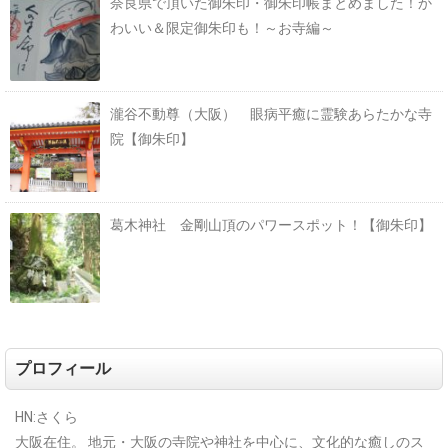
奈良県で頂いた御朱印・御朱印帳まとめました！か
わいい＆限定御朱印も！～お寺編～
瀧谷不動尊（大阪） 眼病平癒に霊験あらたかな寺
院【御朱印】
葛木神社 金剛山頂のパワースポット！【御朱印】
プロフィール
HN:さくら
大阪在住。
地元・大阪の寺院や神社を中心に、文化的な癒しのス