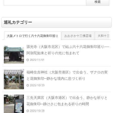
巡礼カテゴリー
大阪メトロで行く六十六花御朱印巡り
おおさか十三佛霊場
大和十三佛
源光寺（大阪市北区）で結ぶ六十六花御朱印巡り──
阿弥陀如来と祈りの光に包まれて
2025/11/01
福崎住吉神社（大阪市港区）で出会う、ザクロの実
と花御朱印─静かな境内に息づく祈り
2025/10/29
三先天満宮（大阪市港区）で出会う、静かな祈りと
花御朱印─静けさに包まれる祈りの時間
2025/10/28