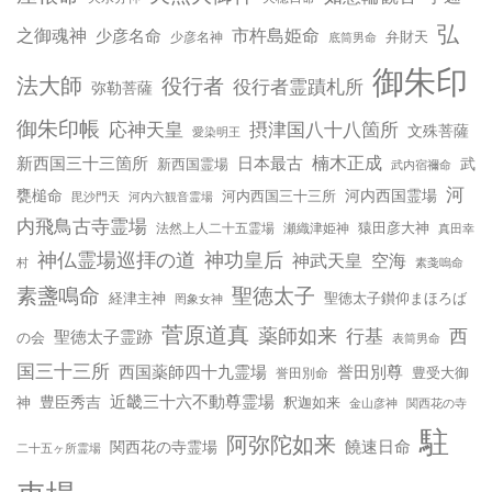
弘
之御魂神
市杵島姫命
少彦名命
弁財天
少彦名神
底筒男命
御朱印
法大師
役行者
役行者霊蹟札所
弥勒菩薩
御朱印帳
応神天皇
摂津国八十八箇所
文殊菩薩
愛染明王
楠木正成
新西国三十三箇所
日本最古
武
新西国霊場
武内宿禰命
河
甕槌命
河内西国霊場
河内西国三十三所
毘沙門天
河内六観音霊場
内飛鳥古寺霊場
猿田彦大神
法然上人二十五霊場
瀬織津姫神
真田幸
神仏霊場巡拝の道
神功皇后
神武天皇
空海
村
素戔嗚命
聖徳太子
素盞鳴命
経津主神
聖徳太子鑚仰まほろば
罔象女神
菅原道真
薬師如来
西
行基
聖徳太子霊跡
の会
表筒男命
国三十三所
西国薬師四十九霊場
誉田別尊
豊受大御
誉田別命
近畿三十六不動尊霊場
豊臣秀吉
神
釈迦如来
金山彦神
関西花の寺
駐
阿弥陀如来
饒速日命
関西花の寺霊場
二十五ヶ所霊場