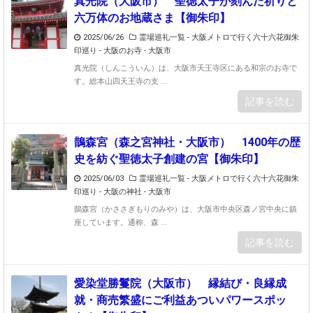
真光院（大阪市） 聖徳太子が刻んだ祈りと
六万体のお地蔵さま【御朱印】
2025/06/26
霊場巡礼一覧 - 大阪メトロで行く六十六花御朱
印巡り
-
大阪のお寺 - 大阪市
真光院（しんこういん）は、大阪市天王寺区にある和宗のお寺で
す。総本山四天王寺の支 ...
記事を読む
鵲森宮（森之宮神社・大阪市） 1400年の歴
史を紡ぐ聖徳太子創建の宮【御朱印】
2025/06/03
霊場巡礼一覧 - 大阪メトロで行く六十六花御朱
印巡り
-
大阪の神社 - 大阪市
鵲森宮（かささぎもりのみや）は、大阪市中央区森ノ宮中央に鎮
座しています。通称、森 ...
記事を読む
愛染堂勝鬘院（大阪市） 縁結び・良縁成
就・商売繁盛にご利益あついパワースポッ