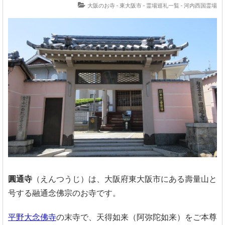
大阪のお寺 - 東大阪市
-
霊場巡礼一覧 - 河内西国霊場
圓通寺
（えんつうじ）は、大阪府東大阪市にある壽量山と
号する融通念佛宗のお寺です。
平野大念佛寺
の末寺で、天得如来（阿弥陀如来）をご本尊