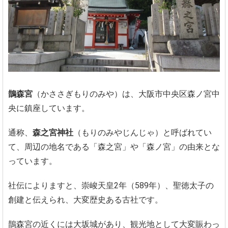
鵲森宮
（かささぎもりのみや）は、大阪市中央区森ノ宮中
央に鎮座しています。
通称、
森之宮神社
（もりのみやじんじゃ）と呼ばれてい
て、周辺の地名である「森之宮」や「森ノ宮」の由来とな
っています。
社伝によりますと、崇峻天皇2年（589年）、聖徳太子の
創建と伝えられ、大変歴史ある古社です。
鵲森宮の近くには大坂城があり、観光地として大変賑わっ