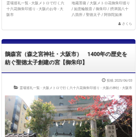
霊場巡礼一覧 - 大阪メトロで行く六
地蔵菩薩
/
大阪メトロ花御朱印巡り
十六花御朱印巡り
-
大阪のお寺 - 大
/
如意輪観音
/
御朱印
/
摂津国八十
阪市
八箇所
/
聖徳太子
/
阿弥陀如来
さくら
鵲森宮（森之宮神社・大阪市） 1400年の歴史を
紡ぐ聖徳太子創建の宮【御朱印】
投稿 2025/06/03
霊場巡礼一覧 - 大阪メトロで行く六十六花御朱印巡り
-
大阪の神社 - 大阪市