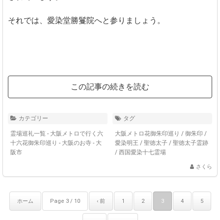
それでは、愛染堂勝鬘院へと参りましょう。
この記事の続きを読む
カテゴリー
タグ
霊場巡礼一覧 - 大阪メトロで行く六
大阪メトロ花御朱印巡り
/
御朱印
/
十六花御朱印巡り
-
大阪のお寺 - 大
愛染明王
/
聖徳太子
/
聖徳太子霊跡
阪市
/
西国愛染十七霊場
さくら
ホーム
Page 3 / 10
‹ 前
1
2
3
4
5