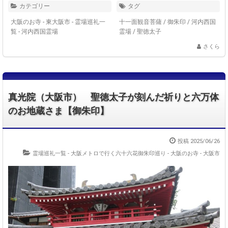
カテゴリー
タグ
大阪のお寺 - 東大阪市
-
霊場巡礼一
十一面観音菩薩
/
御朱印
/
河内西国
覧 - 河内西国霊場
霊場
/
聖徳太子
さくら
真光院（大阪市） 聖徳太子が刻んだ祈りと六万体
のお地蔵さま【御朱印】
投稿 2025/06/26
霊場巡礼一覧 - 大阪メトロで行く六十六花御朱印巡り
-
大阪のお寺 - 大阪市