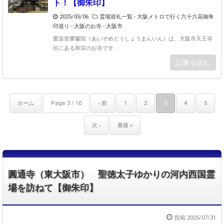
ト！【御朱印】
2025/05/06
霊場巡礼一覧 - 大阪メトロで行く六十六花御朱
印巡り
-
大阪のお寺 - 大阪市
愛染堂勝鬘院（あいぞめどうしょうまんいん）は、大阪市天王寺
区にある和宗のお寺です ...
記事を読む
ホーム
Page 3 / 10
‹ 前
1
2
3
4
5
次 ›
最後 »
圓通寺（東大阪市） 聖徳太子ゆかりの河内西国霊
場を訪ねて【御朱印】
投稿 2025/07/31