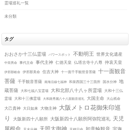
霊場巡礼一覧
未分類
タグ
不動明王
おおさか十三仏霊場
世界文化遺産
パワースポット
事代主神
仲哀天皇
仁徳天皇
仏塔古寺十八尊
事代主命
中筒男命
十一面観音
住吉大神
伊邪那岐命
伊邪那美命
十一面千手観世音菩薩
菩薩
地
千手観音菩薩
南海沿線七福神
和泉西国三十三箇所
国水分神
蔵菩薩
大和北部八十八ヶ所霊場
大和十三仏
大和七福八宝霊場
大国主命
霊場
大和十三佛霊場
大和路秀麗八十八面観音巡礼
大山祇命
大阪メトロ花御朱印巡
大己貴神
大物主神
大日如来
り
天児
大阪新四十八願所
大阪新四十八願所阿弥陀巡礼
天照大御神
屋根命
如意輪観音
宇迦
天水分神
天穂日命