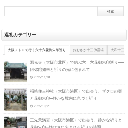
巡礼カテゴリー
大阪メトロで行く六十六花御朱印巡り
おおさか十三佛霊場
大和十三佛
源光寺（大阪市北区）で結ぶ六十六花御朱印巡り──
阿弥陀如来と祈りの光に包まれて
2025/11/01
福崎住吉神社（大阪市港区）で出会う、ザクロの実
と花御朱印─静かな境内に息づく祈り
2025/10/29
三先天満宮（大阪市港区）で出会う、静かな祈りと
花御朱印─静けさに包まれる祈りの時間