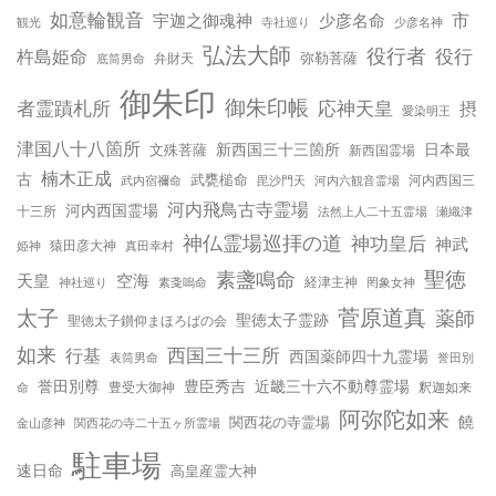
如意輪観音
宇迦之御魂神
少彦名命
市
少彦名神
観光
寺社巡り
弘法大師
役行者
役行
杵島姫命
弥勒菩薩
弁財天
底筒男命
御朱印
御朱印帳
応神天皇
者霊蹟札所
摂
愛染明王
津国八十八箇所
新西国三十三箇所
日本最
文殊菩薩
新西国霊場
楠木正成
古
武甕槌命
河内西国三
武内宿禰命
毘沙門天
河内六観音霊場
河内飛鳥古寺霊場
河内西国霊場
十三所
法然上人二十五霊場
瀬織津
神仏霊場巡拝の道
神功皇后
神武
姫神
猿田彦大神
真田幸村
聖徳
素盞鳴命
天皇
空海
神社巡り
経津主神
素戔嗚命
罔象女神
太子
菅原道真
薬師
聖徳太子霊跡
聖徳太子鑚仰まほろばの会
如来
行基
西国三十三所
西国薬師四十九霊場
誉田別
表筒男命
誉田別尊
豊臣秀吉
近畿三十六不動尊霊場
命
豊受大御神
釈迦如来
阿弥陀如来
饒
関西花の寺霊場
金山彦神
関西花の寺二十五ヶ所霊場
駐車場
速日命
高皇産霊大神