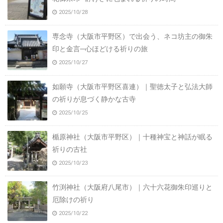
2025/10/28
専念寺（大阪市平野区）で出会う、ネコ坊主の御朱
印と金言─心ほどける祈りの旅
2025/10/27
如願寺（大阪市平野区喜連）｜聖徳太子と弘法大師
の祈りが息づく静かな古寺
2025/10/25
楯原神社（大阪市平野区）｜十種神宝と神話が眠る
祈りの古社
2025/10/23
竹渕神社（大阪府八尾市）｜六十六花御朱印巡りと
厄除けの祈り
2025/10/22