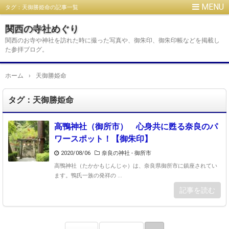
タグ：天御勝姫命の記事一覧
関西の寺社めぐり
関西のお寺や神社を訪れた時に撮った写真や、御朱印、御朱印帳などを掲載し
た参拝ブログ。
ホーム
›
天御勝姫命
タグ：天御勝姫命
高鴨神社（御所市） 心身共に甦る奈良のパ
ワースポット！【御朱印】
2020/08/06
奈良の神社 - 御所市
高鴨神社（たかかもじんじゃ）は、奈良県御所市に鎮座されてい
ます。鴨氏一族の発祥の ...
記事を読む