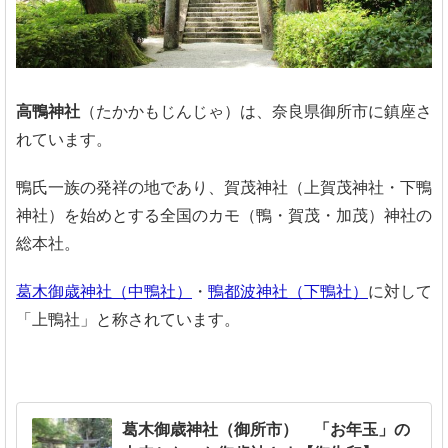
高鴨神社
（たかかもじんじゃ）は、奈良県御所市に鎮座さ
れています。
鴨氏一族の発祥の地であり、賀茂神社（上賀茂神社・下鴨
神社）を始めとする全国のカモ（鴨・賀茂・加茂）神社の
総本社。
葛木御歳神社（中鴨社）
・
鴨都波神社（下鴨社）
に対して
「上鴨社」と称されています。
葛木御歳神社（御所市） 「お年玉」の