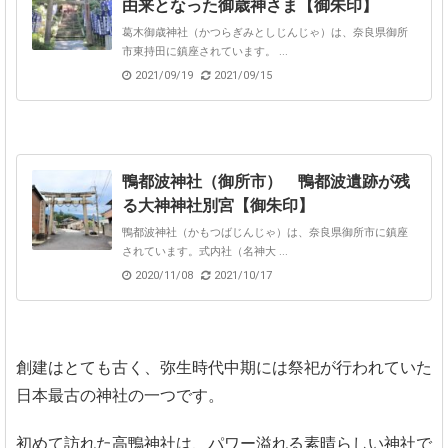
由来となった御歳神さま【御朱印】
葛木御歳神社（かつらぎみとしじんじゃ）は、奈良県御所
市東持田に鎮座されています。 ...
2021/09/19
2021/09/15
鴨都波神社（御所市） 鴨都波遺跡が残
る大神神社別宮【御朱印】
鴨都波神社（かもつばじんじゃ）は、奈良県御所市に鎮座
されています。式内社（名神大 ...
2020/11/08
2021/10/17
創建はとても古く、弥生時代中期には祭祀が行われていた
日本最古の神社の一つです。
初めて訪れた高鴨神社は、パワー溢れる素晴らしい神社で