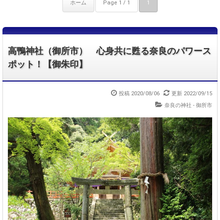
ホーム
Page 1 / 1
1
高鴨神社（御所市） 心身共に甦る奈良のパワース
ポット！【御朱印】
投稿 2020/08/06
更新 2022/09/15
奈良の神社 - 御所市