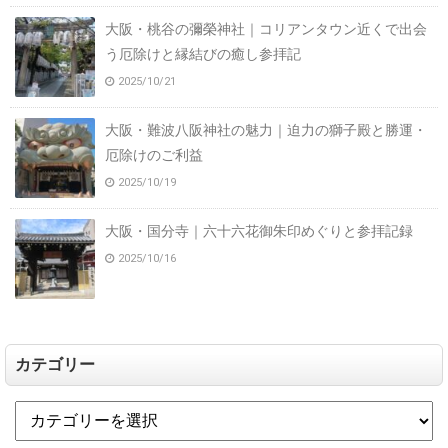
大阪・桃谷の彌榮神社｜コリアンタウン近くで出会
う厄除けと縁結びの癒し参拝記
2025/10/21
大阪・難波八阪神社の魅力｜迫力の獅子殿と勝運・
厄除けのご利益
2025/10/19
大阪・国分寺｜六十六花御朱印めぐりと参拝記録
2025/10/16
カテゴリー