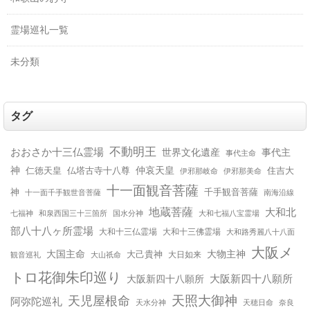
霊場巡礼一覧
未分類
タグ
不動明王
おおさか十三仏霊場
世界文化遺産
事代主
事代主命
神
仲哀天皇
仁徳天皇
仏塔古寺十八尊
住吉大
伊邪那美命
伊邪那岐命
十一面観音菩薩
神
千手観音菩薩
十一面千手観世音菩薩
南海沿線
地蔵菩薩
大和北
和泉西国三十三箇所
国水分神
大和七福八宝霊場
七福神
部八十八ヶ所霊場
大和十三仏霊場
大和十三佛霊場
大和路秀麗八十八面
大阪メ
大国主命
大物主神
大己貴神
大山祇命
大日如来
観音巡礼
トロ花御朱印巡り
大阪新四十八願所
大阪新四十八願所
天児屋根命
天照大御神
阿弥陀巡礼
天水分神
天穂日命
奈良