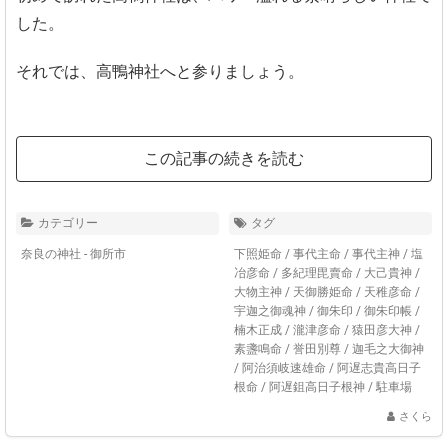
した。
それでは、高鴨神社へと参りましょう。
この記事の続きを読む
カテゴリー
タグ
奈良の神社 - 御所市
下照姫命
/
事代主命
/
事代主神
/
塩
冶彦命
/
多紀理毘賣命
/
大己貴神
/
大物主神
/
天御勝姫命
/
天稚彦命
/
宇迦之御魂神
/
御朱印
/
御朱印帳
/
楠木正成
/
瀧津彦命
/
猿田彦大神
/
素盞鳴命
/
誉田別尊
/
迦毛之大御神
/
阿治須岐速雄命
/
阿遅志貴高日子
根命
/
阿遅鉏高日子根神
/
駐車場
さくら