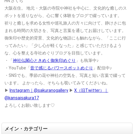
HN:さくら
大阪在住。
地元・大阪の寺院や神社を中心に、文化的な癒しのス
ポットを巡りながら、心に響く体験をブログで綴っています。
祈りと癒しを求める女性や巡礼旅人の方々に向けて、静けさに包
まれる時間の大切さを、写真と言葉を通してお届けしています。
御朱印や歴史的背景、文化的な物語にも触れながら、「ここに行
ってみたい」「少し心が軽くなった」と感じていただけるよう
な、心を整える寺社めぐりブログを目指しています。
・「
神社仏閣心ときめく御朱印めぐり
」も執筆中♪
・YouTube「
音で感じるパワースポットめぐり
」配信中♪
・SNSでも、季節の花や神社の空気を、写真と短い言葉で綴って
います。
よかったら、そちらも覗いてみてくださいね。
▶
Instagram｜@sakuranogallery
▶
X（旧Twitter）｜
@kansaisakura17
よろしくお願い致します♡
メイン・カテゴリー